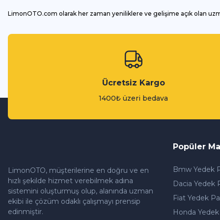
LimonOTO.com olarak her zaman yeniliklere ve gelişime açık olan uz
Ücretsiz Kargo
1400₺ üzeri bedava
Popüler Ma
Bmw Yedek P
LimonOTO, müşterilerine en doğru ve en
hızlı şekilde hizmet verebilmek adına
Dacia Yedek 
sistemini oluşturmuş olup, alanında uzman
Fiat Yedek Pa
ekibi ile çözüm odaklı çalışmayı prensip
edinmiştir.
Honda Yedek