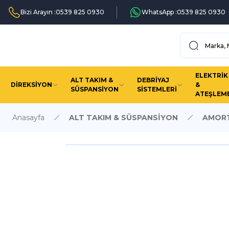
Bizi Arayın :
0539 825 0930
WhatsApp :
0539 825 0930
ELEKTRİK
ALT TAKIM &
DEBRİYAJ
DİREKSİYON
&
SÜSPANSİYON
SİSTEMLERİ
ATEŞLEM
Anasayfa
ALT TAKIM & SÜSPANSİYON
AMORT