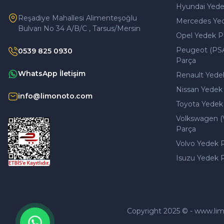
Hyundai Yede
Reşadiye Mahallesi Alimenteşoğlu
Mercedes Ye
Bulvarı No 34 A/B/C , Tarsus/Mersin
Opel Yedek P
Peugeot (PS
0539 825 0930
Parça
WhatsApp İletişim
Renault Yede
Nissan Yedek
info@limonoto.com
Toyota Yedek
Volkswagen (
Parça
Volvo Yedek 
Isuzu Yedek 
Copyright 2025 © - www.limono