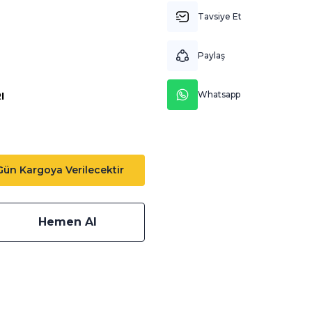
Tavsiye Et
Paylaş
Whatsapp
I
 Gün Kargoya Verilecektir
Hemen Al