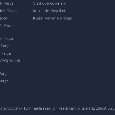
k Parça
Gizlilik ve Güvenlik
dek Parça
İptal İade Koşullari
arça
Kişisel Veriler Politikası
A) Yedek
k Parça
 Parça
 Parça
VAG) Yedek
Parça
Parça
to.com - Tüm hakları saklıdır. Kredi kartı bilgileriniz 256bit SSL 