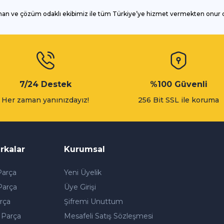
man ve çözüm odaklı ekibimiz ile tüm Türkiye’ye hizmet vermekten onur
Gönder
7/24 Destek
%100 Güvenli
Her zaman yanınızdayız!
256 Bit SSL ile koruma
rkalar
Kurumsal
arça
Yeni Üyelik
Parça
Üye Girişi
rça
Şifremi Unuttum
 Parça
Mesafeli Satış Sözleşmesi