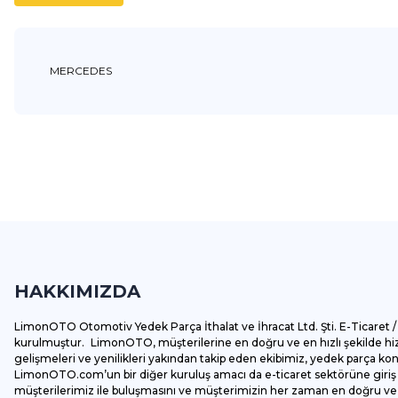
MERCEDES
Bu ürünün fiyat bilgisi, resim, ürün açıklamalarında ve diğer k
Görüş ve önerileriniz için teşekkür ederiz.
Ürün resmi kalitesiz, bozuk veya görüntülenemiyor.
Ürün açıklamasında eksik bilgiler bulunuyor.
HAKKIMIZDA
Ürün bilgilerinde hatalar bulunuyor.
Ürün fiyatı diğer sitelerden daha pahalı.
LimonOTO Otomotiv Yedek Parça İthalat ve İhracat Ltd. Şti. E-Ticaret / 
Bu ürüne benzer farklı alternatifler olmalı.
kurulmuştur. LimonOTO, müşterilerine en doğru ve en hızlı şekilde hizm
gelişmeleri ve yenilikleri yakından takip eden ekibimiz, yedek parça k
LimonOTO.com’un bir diğer kuruluş amacı da e-ticaret sektörüne giriş y
müşterilerimiz ile buluşmasını ve müşterimizin her zaman en doğru ve av