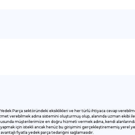
onularda yetersiz gördüğünüz noktaları öneri formunu kullanarak tarafımı
Bu ürüne ilk yorumu siz yapın!
Yorum Yaz
Yedek Parça sektöründeki eksiklikleri ve her türlü ihtiyaca cevap verebilm
et verebilmek adına sistemini oluşturmuş olup, alanında uzman ekibi ile ç
onusunda müşterilerimize en doğru hizmeti vermek adına, kendi alanlarında
apmak için istekli ancak henüz bu girişimini gerçekleştirememiş yerel yede
antajlı fiyatla yedek parça tedariğini sağlamasıdır.