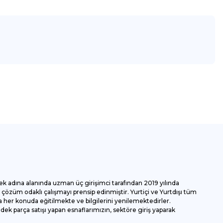
za iletebilirsiniz.
ek adına alanında uzman üç girişimci tarafından 2019 yılında
özüm odaklı çalışmayı prensip edinmiştir. Yurtiçi ve Yurtdışı tüm
 her konuda eğitilmekte ve bilgilerini yenilemektedirler.
k parça satışı yapan esnaflarımızın, sektöre giriş yaparak