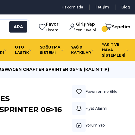
Hakkımızda
İletişim
Blog
Favori
Giriş Yap
ARA
Sepetim
Listem
Yeni Üye ol
YAKIT VE
OTO
SOĞUTMA
YAĞ &
HAVA
RI
LASTİK
SİSTEMİ
KATKILAR
SİSTEMLERİ
WAGEN CRAFTER SPRINTER 06>16 (KALIN TIP)
ES
PRINTER 06>16
Fiyat Alarmı
Yorum Yap