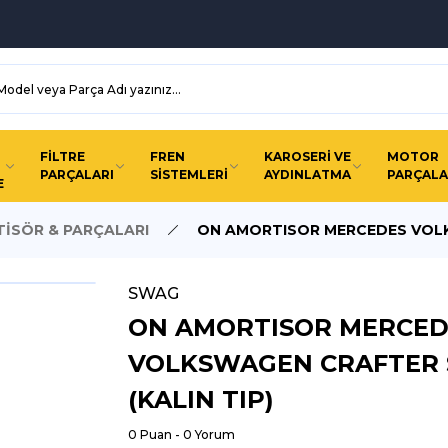
FİLTRE
FREN
KAROSERİ VE
MOTOR
PARÇALARI
SİSTEMLERİ
AYDINLATMA
PARÇALA
E
İSÖR & PARÇALARI
ON AMORTISOR MERCEDES VOLKS
SWAG
ON AMORTISOR MERCED
VOLKSWAGEN CRAFTER S
(KALIN TIP)
0 Puan - 0 Yorum