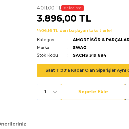
4.011,00 TL
%3 İndirim
3.896,00 TL
*406,16 TL den başlayan taksitlerle!
Kategori
AMORTİSÖR & PARÇALAR
Marka
SWAG
Stok Kodu
SACHS 319 684
Saat 11:00'a Kadar Olan Siparişler Aynı
Sepete Ekle
nerileriniz