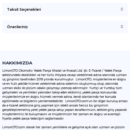
Taksit Seçenekleri
Bu ürüne ilk yorumu siz yapın!
Önerileriniz
Yorum Yaz
Bu ürünün fiyat bilgisi, resim, ürün açıklamalarında ve diğer
konularda yetersiz gördüğünüz noktaları öneri formunu
kullanarak tarafımıza iletebilirsiniz.
Görüş ve önerileriniz için teşekkür ederiz.
HAKKIMIZDA
LimonOTO Otomotiv Yedek Parça İthalat ve İhracat Ltd. Şti. E-Ticaret / Yedek Parça
sektöründeki eksiklikleri ve her türlü ihtiyaca cevap verebilmek adına alanında uzman
Ürün resmi kalitesiz, bozuk veya görüntülenemiyor.
üç girişimci tarafından 2019 yılında kurulmuştur. LimonOTO, müşterilerine en doğru
ve en hızlı şekilde hizmet verebilmek adına sistemini oluşturmuş olup, alanında
Ürün açıklamasında eksik bilgiler bulunuyor.
uzman ekibi ile çözüm odaklı çalışmayı prensip edinmiştir. Yurtiçi ve Yurtdışı tüm
Ürün bilgilerinde hatalar bulunuyor.
gelişmeleri ve yenilikleri yakından takip eden ekibimiz, yedek parça konusunda
müşterilerimize en doğru hizmeti vermek adına, kendi alanlarında her konuda
Ürün fiyatı diğer sitelerden daha pahalı.
eğitilmekte ve bilgilerini yenilemektedirler. LimonOTO.com’un bir diğer kuruluş amacı
da e-ticaret sektörüne giriş yapmak için istekli ancak henüz bu girişimini
Bu ürüne benzer farklı alternatifler olmalı.
gerçekleştirememiş yerel yedek parça satışı yapan esnaflarımızın, sektöre giriş yaparak
müşterilerimiz ile buluşmasını ve müşterimizin her zaman en doğru ve avantajlı
fiyatla yedek parça tedariğini sağlamasıdır.
LimonOTO.com olarak her zaman yeniliklere ve gelişime açık olan uzman ve çözüm