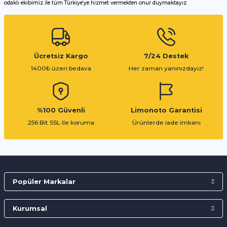
odaklı ekibimiz ile tüm Türkiye’ye hizmet vermekten onur duymaktayız.
Gönder
Ücretsiz Kargo
7/24 Destek
1400₺ üzeri bedava
Her zaman yanınızdayız!
%100 Güvenli
Limonoto Garantisi
256 Bit SSL ile koruma
Ürünlerde iade imkanı
Popüler Markalar
Kurumsal