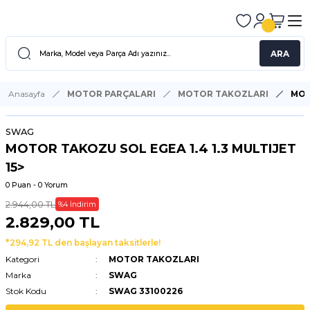
ARA
Anasayfa
MOTOR PARÇALARI
MOTOR TAKOZLARI
MOT
SWAG
MOTOR TAKOZU SOL EGEA 1.4 1.3 MULTIJET
15>
0 Puan - 0 Yorum
2.944,00 TL
%4 İndirim
2.829,00 TL
*294,92 TL den başlayan taksitlerle!
Kategori
MOTOR TAKOZLARI
Marka
SWAG
Stok Kodu
SWAG 33100226