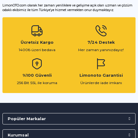
LimonOTO.com olarak her zaman yeniliklere ve gelişime açık olan uzman ve çözüm
odaklı ekibimiz ile tüm Türkiye’ye hizmet vermekten onur duymaktayız.
Gönder
Ücretsiz Kargo
7/24 Destek
1400₺ üzeri bedava
Her zaman yanınızdayız!
%100 Güvenli
Limonoto Garantisi
256 Bit SSL ile koruma
Ürünlerde iade imkanı
Popüler Markalar
Kurumsal