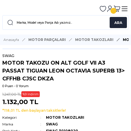
ARA
Anasayfa
MOTOR PARÇALARI
MOTOR TAKOZLARI
MOT
SWAG
MOTOR TAKOZU ON ALT GOLF VII A3
PASSAT TIGUAN LEON OCTAVIA SUPERB 13>
CFFHB CJSC DKZA
0 Puan - 0 Yorum
1.247,00 TL
%9 İndirim
1.132,00 TL
*118,01 TL den başlayan taksitlerle!
Kategori
MOTOR TAKOZLARI
Marka
SWAG
Stok Kodu
SWAG 30108020