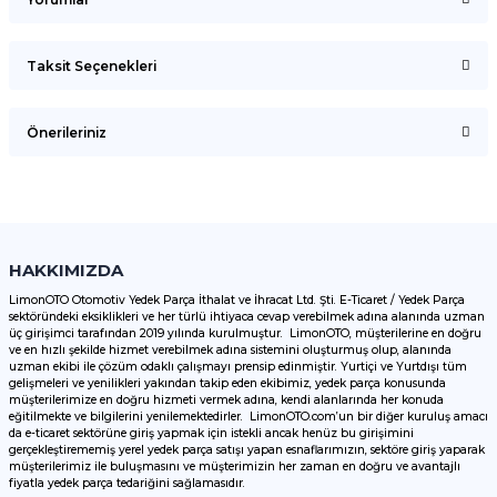
Taksit Seçenekleri
Bu ürüne ilk yorumu siz yapın!
Önerileriniz
Yorum Yaz
Bu ürünün fiyat bilgisi, resim, ürün açıklamalarında ve diğer
konularda yetersiz gördüğünüz noktaları öneri formunu
kullanarak tarafımıza iletebilirsiniz.
Görüş ve önerileriniz için teşekkür ederiz.
HAKKIMIZDA
LimonOTO Otomotiv Yedek Parça İthalat ve İhracat Ltd. Şti. E-Ticaret / Yedek Parça
sektöründeki eksiklikleri ve her türlü ihtiyaca cevap verebilmek adına alanında uzman
Ürün resmi kalitesiz, bozuk veya görüntülenemiyor.
üç girişimci tarafından 2019 yılında kurulmuştur. LimonOTO, müşterilerine en doğru
ve en hızlı şekilde hizmet verebilmek adına sistemini oluşturmuş olup, alanında
Ürün açıklamasında eksik bilgiler bulunuyor.
uzman ekibi ile çözüm odaklı çalışmayı prensip edinmiştir. Yurtiçi ve Yurtdışı tüm
Ürün bilgilerinde hatalar bulunuyor.
gelişmeleri ve yenilikleri yakından takip eden ekibimiz, yedek parça konusunda
müşterilerimize en doğru hizmeti vermek adına, kendi alanlarında her konuda
Ürün fiyatı diğer sitelerden daha pahalı.
eğitilmekte ve bilgilerini yenilemektedirler. LimonOTO.com’un bir diğer kuruluş amacı
da e-ticaret sektörüne giriş yapmak için istekli ancak henüz bu girişimini
Bu ürüne benzer farklı alternatifler olmalı.
gerçekleştirememiş yerel yedek parça satışı yapan esnaflarımızın, sektöre giriş yaparak
müşterilerimiz ile buluşmasını ve müşterimizin her zaman en doğru ve avantajlı
fiyatla yedek parça tedariğini sağlamasıdır.