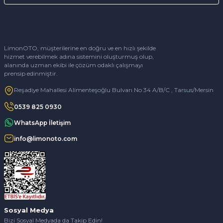
LimonOTO, müşterilerine en doğru ve en hızlı şekilde
hizmet verebilmek adına sistemini oluşturmuş olup,
alanında uzman ekibi ile çözüm odaklı çalışmayı
prensip edinmiştir.
Reşadiye Mahallesi Alimenteşoğlu Bulvarı No 34 A/B/C , Tarsus/Mersin
0539 825 0930
WhatsApp İletişim
info@limonoto.com
Sosyal Medya
Bizi Sosyal Medyada da Takip Edin!