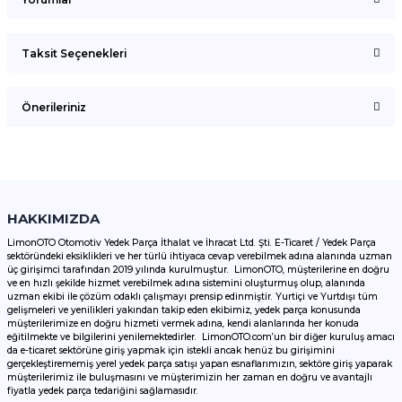
Taksit Seçenekleri
Bu ürüne ilk yorumu siz yapın!
Önerileriniz
Yorum Yaz
Bu ürünün fiyat bilgisi, resim, ürün açıklamalarında ve diğer
konularda yetersiz gördüğünüz noktaları öneri formunu
kullanarak tarafımıza iletebilirsiniz.
Görüş ve önerileriniz için teşekkür ederiz.
HAKKIMIZDA
LimonOTO Otomotiv Yedek Parça İthalat ve İhracat Ltd. Şti. E-Ticaret / Yedek Parça
sektöründeki eksiklikleri ve her türlü ihtiyaca cevap verebilmek adına alanında uzman
Ürün resmi kalitesiz, bozuk veya görüntülenemiyor.
üç girişimci tarafından 2019 yılında kurulmuştur. LimonOTO, müşterilerine en doğru
ve en hızlı şekilde hizmet verebilmek adına sistemini oluşturmuş olup, alanında
Ürün açıklamasında eksik bilgiler bulunuyor.
uzman ekibi ile çözüm odaklı çalışmayı prensip edinmiştir. Yurtiçi ve Yurtdışı tüm
Ürün bilgilerinde hatalar bulunuyor.
gelişmeleri ve yenilikleri yakından takip eden ekibimiz, yedek parça konusunda
müşterilerimize en doğru hizmeti vermek adına, kendi alanlarında her konuda
Ürün fiyatı diğer sitelerden daha pahalı.
eğitilmekte ve bilgilerini yenilemektedirler. LimonOTO.com’un bir diğer kuruluş amacı
da e-ticaret sektörüne giriş yapmak için istekli ancak henüz bu girişimini
Bu ürüne benzer farklı alternatifler olmalı.
gerçekleştirememiş yerel yedek parça satışı yapan esnaflarımızın, sektöre giriş yaparak
müşterilerimiz ile buluşmasını ve müşterimizin her zaman en doğru ve avantajlı
fiyatla yedek parça tedariğini sağlamasıdır.