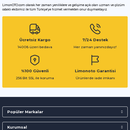
LimonOTO.com olarak her zaman yeniliklere ve gelişime açık olan uzman ve çözüm
odaklı ekibimiz ile tüm Türkiye’ye hizmet vermekten onur duymaktayız.
Gönder
Ücretsiz Kargo
7/24 Destek
1400₺ üzeri bedava
Her zaman yanınızdayız!
%100 Güvenli
Limonoto Garantisi
256 Bit SSL ile koruma
Ürünlerde iade imkanı
Popüler Markalar
Kurumsal