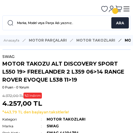
ARA
Anasayfa
MOTOR PARÇALARI
MOTOR TAKOZLARI
MOT
SWAG
MOTOR TAKOZU ALT DISCOVERY SPORT
L550 19> FREELANDER 2 L359 06>14 RANGE
ROVER EVOQUE L538 11>19
0 Puan - 0 Yorum
4.372,00 TL
%3 İndirim
4.257,00 TL
*443,79 TL den başlayan taksitlerle!
Kategori
MOTOR TAKOZLARI
Marka
SWAG
Stok Kodu
SWAG 44104754