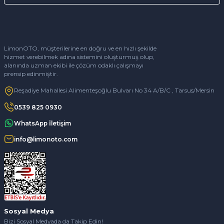
LimonOTO, müşterilerine en doğru ve en hızlı şekilde
hizmet verebilmek adına sistemini oluşturmuş olup,
alanında uzman ekibi ile çözüm odaklı çalışmayı
prensip edinmiştir.
Reşadiye Mahallesi Alimenteşoğlu Bulvarı No 34 A/B/C , Tarsus/Mersin
0539 825 0930
WhatsApp İletişim
info@limonoto.com
Sosyal Medya
Bizi Sosyal Medyada da Takip Edin!