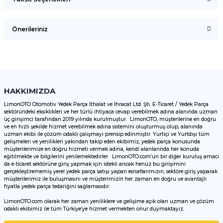
Bu ürüne ilk yorumu siz yapın!
Önerileriniz
Yorum Yaz
Bu ürünün fiyat bilgisi, resim, ürün açıklamalarında ve diğer
konularda yetersiz gördüğünüz noktaları öneri formunu
kullanarak tarafımıza iletebilirsiniz.
Görüş ve önerileriniz için teşekkür ederiz.
HAKKIMIZDA
LimonOTO Otomotiv Yedek Parça İthalat ve İhracat Ltd. Şti. E-Ticaret / Yedek Parça
sektöründeki eksiklikleri ve her türlü ihtiyaca cevap verebilmek adına alanında uzman
Ürün resmi kalitesiz, bozuk veya görüntülenemiyor.
üç girişimci tarafından 2019 yılında kurulmuştur. LimonOTO, müşterilerine en doğru
ve en hızlı şekilde hizmet verebilmek adına sistemini oluşturmuş olup, alanında
Ürün açıklamasında eksik bilgiler bulunuyor.
uzman ekibi ile çözüm odaklı çalışmayı prensip edinmiştir. Yurtiçi ve Yurtdışı tüm
Ürün bilgilerinde hatalar bulunuyor.
gelişmeleri ve yenilikleri yakından takip eden ekibimiz, yedek parça konusunda
müşterilerimize en doğru hizmeti vermek adına, kendi alanlarında her konuda
Ürün fiyatı diğer sitelerden daha pahalı.
eğitilmekte ve bilgilerini yenilemektedirler. LimonOTO.com’un bir diğer kuruluş amacı
da e-ticaret sektörüne giriş yapmak için istekli ancak henüz bu girişimini
Bu ürüne benzer farklı alternatifler olmalı.
gerçekleştirememiş yerel yedek parça satışı yapan esnaflarımızın, sektöre giriş yaparak
müşterilerimiz ile buluşmasını ve müşterimizin her zaman en doğru ve avantajlı
fiyatla yedek parça tedariğini sağlamasıdır.
LimonOTO.com olarak her zaman yeniliklere ve gelişime açık olan uzman ve çözüm
odaklı ekibimiz ile tüm Türkiye’ye hizmet vermekten onur duymaktayız.