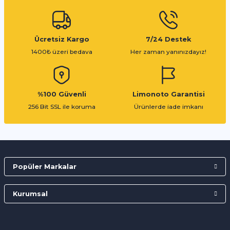
Gönder
Ücretsiz Kargo
7/24 Destek
1400₺ üzeri bedava
Her zaman yanınızdayız!
%100 Güvenli
Limonoto Garantisi
256 Bit SSL ile koruma
Ürünlerde iade imkanı
Popüler Markalar
Kurumsal