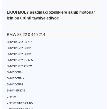
LIQUI MOLY aşağıdaki özelliklere sahip motorlar
için bu ürünü tavsiye ediyor:
BMW 83 22 0 440 214
BMW 83 22 2 147 477
BMW 83 22 2 148 578
BMW 83 22 2 148 579
BMW 83 22 2 167 666
BMW 83 22 2 433 157
BMW DCTF-1
BMW DCTF-1+
BMW DCTF-2
BMW MTF LT-5
Chrysler
Chrysler 68044345 EA
Chrysler 68044345 GA