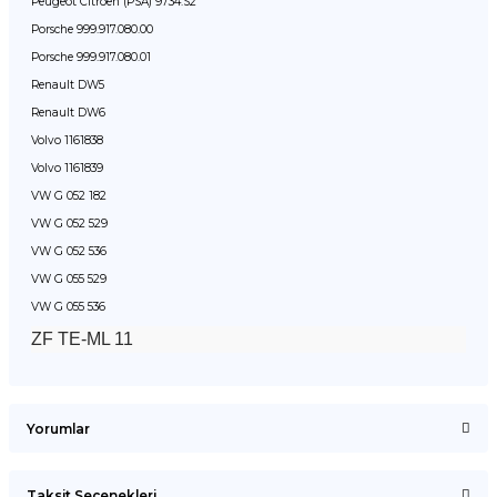
Peugeot Citroen (PSA) 9734.S2
Porsche 999.917.080.00
Porsche 999.917.080.01
Renault DW5
Renault DW6
Volvo 1161838
Volvo 1161839
VW G 052 182
VW G 052 529
VW G 052 536
VW G 055 529
VW G 055 536
ZF TE-ML 11
Yorumlar
Taksit Seçenekleri