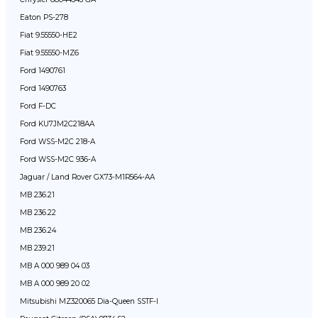
Eaton PS-278
Fiat 9.55550-HE2
Fiat 9.55550-MZ6
Ford 1490761
Ford 1490763
Ford F-DC
Ford KU7JM2C218AA
Ford WSS-M2C 218-A
Ford WSS-M2C 936-A
Jaguar / Land Rover GX73-M1R564-AA
MB 236.21
MB 236.22
MB 236.24
MB 239.21
MB A 000 989 04 03
MB A 000 989 20 02
Mitsubishi MZ320065 Dia-Queen SSTF-I