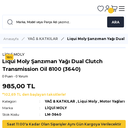
ARA
Anasayfa
YAĞ & KATKILAR
Liqui Moly Şanzıman Yağı Dual C
LİQUİ MOLY
Yeni
Liqui Moly Şanzıman Yağı Dual Clutch
Transmission Oil 8100 (3640)
0 Puan - 0 Yorum
985,00 TL
*102,69 TL den başlayan taksitlerle!
Kategori
YAĞ & KATKILAR
,
Liqui Moly
,
Motor Yağları
Marka
LİQUİ MOLY
Stok Kodu
LM-3640
Saat 11:00'a Kadar Olan Siparişler Aynı Gün Kargoya Verilecektir