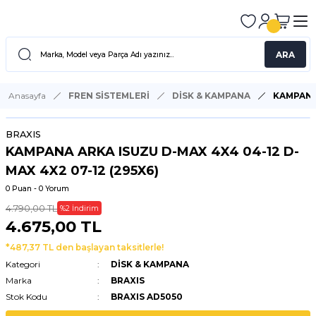
ARA
Anasayfa
FREN SİSTEMLERİ
DİSK & KAMPANA
KAMPANA 
BRAXIS
KAMPANA ARKA ISUZU D-MAX 4X4 04-12 D-
MAX 4X2 07-12 (295X6)
0 Puan - 0 Yorum
4.790,00 TL
%2 İndirim
4.675,00 TL
*487,37 TL den başlayan taksitlerle!
Kategori
DİSK & KAMPANA
Marka
BRAXIS
Stok Kodu
BRAXIS AD5050