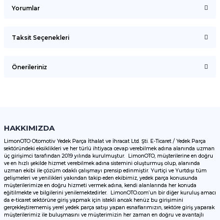
Yorumlar
Taksit Seçenekleri
Bu ürüne ilk yorumu siz yapın!
Önerileriniz
Yorum Yaz
Bu ürünün fiyat bilgisi, resim, ürün açıklamalarında ve diğer
konularda yetersiz gördüğünüz noktaları öneri formunu
kullanarak tarafımıza iletebilirsiniz.
Görüş ve önerileriniz için teşekkür ederiz.
HAKKIMIZDA
LimonOTO Otomotiv Yedek Parça İthalat ve İhracat Ltd. Şti. E-Ticaret / Yedek Parça
sektöründeki eksiklikleri ve her türlü ihtiyaca cevap verebilmek adına alanında uzman
Ürün resmi kalitesiz, bozuk veya görüntülenemiyor.
üç girişimci tarafından 2019 yılında kurulmuştur. LimonOTO, müşterilerine en doğru
ve en hızlı şekilde hizmet verebilmek adına sistemini oluşturmuş olup, alanında
Ürün açıklamasında eksik bilgiler bulunuyor.
uzman ekibi ile çözüm odaklı çalışmayı prensip edinmiştir. Yurtiçi ve Yurtdışı tüm
Ürün bilgilerinde hatalar bulunuyor.
gelişmeleri ve yenilikleri yakından takip eden ekibimiz, yedek parça konusunda
müşterilerimize en doğru hizmeti vermek adına, kendi alanlarında her konuda
Ürün fiyatı diğer sitelerden daha pahalı.
eğitilmekte ve bilgilerini yenilemektedirler. LimonOTO.com’un bir diğer kuruluş amacı
da e-ticaret sektörüne giriş yapmak için istekli ancak henüz bu girişimini
Bu ürüne benzer farklı alternatifler olmalı.
gerçekleştirememiş yerel yedek parça satışı yapan esnaflarımızın, sektöre giriş yaparak
müşterilerimiz ile buluşmasını ve müşterimizin her zaman en doğru ve avantajlı