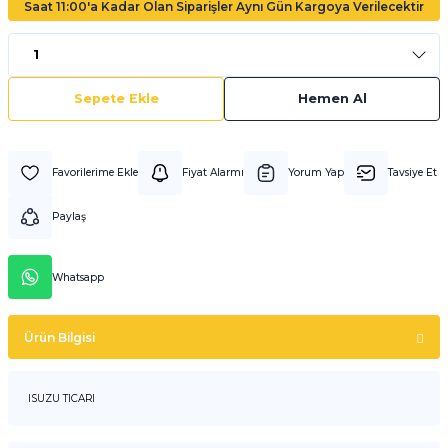
Saat 11:00'a Kadar Olan Siparişler Aynı Gün Kargoya Verilecektir
Sepete Ekle
Hemen Al
Fiyat Alarmı
Yorum Yap
Tavsiye Et
Paylaş
Whatsapp
Ürün Bilgisi
ISUZU TICARI