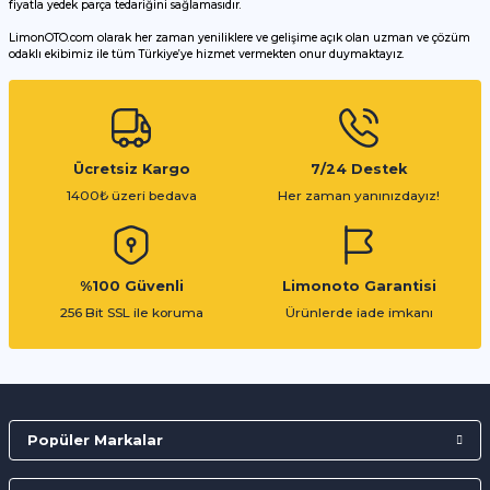
fiyatla yedek parça tedariğini sağlamasıdır.
LimonOTO.com olarak her zaman yeniliklere ve gelişime açık olan uzman ve çözüm
odaklı ekibimiz ile tüm Türkiye’ye hizmet vermekten onur duymaktayız.
Gönder
Ücretsiz Kargo
7/24 Destek
1400₺ üzeri bedava
Her zaman yanınızdayız!
%100 Güvenli
Limonoto Garantisi
256 Bit SSL ile koruma
Ürünlerde iade imkanı
Popüler Markalar