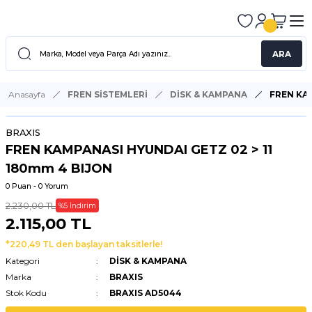
ARA
Anasayfa
FREN SİSTEMLERİ
DİSK & KAMPANA
FREN KAM
BRAXIS
FREN KAMPANASI HYUNDAI GETZ 02 > 11
180mm 4 BIJON
0 Puan - 0 Yorum
2.230,00 TL
%5 İndirim
2.115,00 TL
*220,49 TL den başlayan taksitlerle!
Kategori
DİSK & KAMPANA
Marka
BRAXIS
Stok Kodu
BRAXIS AD5044