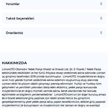
Yorumlar
Taksit Seçenekleri
Bu ürüne ilk yorumu siz yapın!
Önerileriniz
Yorum Yaz
Bu ürünün fiyat bilgisi, resim, ürün açıklamalarında ve diğer
konularda yetersiz gördüğünüz noktaları öneri formunu
kullanarak tarafımıza iletebilirsiniz.
Görüş ve önerileriniz için teşekkür ederiz.
HAKKIMIZDA
LimonOTO Otomotiv Yedek Parça İthalat ve İhracat Ltd. Şti. E-Ticaret / Yedek Parça
sektöründeki eksiklikleri ve her türlü ihtiyaca cevap verebilmek adına alanında uzman
Ürün resmi kalitesiz, bozuk veya görüntülenemiyor.
üç girişimci tarafından 2019 yılında kurulmuştur. LimonOTO, müşterilerine en doğru
ve en hızlı şekilde hizmet verebilmek adına sistemini oluşturmuş olup, alanında
Ürün açıklamasında eksik bilgiler bulunuyor.
uzman ekibi ile çözüm odaklı çalışmayı prensip edinmiştir. Yurtiçi ve Yurtdışı tüm
Ürün bilgilerinde hatalar bulunuyor.
gelişmeleri ve yenilikleri yakından takip eden ekibimiz, yedek parça konusunda
müşterilerimize en doğru hizmeti vermek adına, kendi alanlarında her konuda
Ürün fiyatı diğer sitelerden daha pahalı.
eğitilmekte ve bilgilerini yenilemektedirler. LimonOTO.com’un bir diğer kuruluş amacı
da e-ticaret sektörüne giriş yapmak için istekli ancak henüz bu girişimini
Bu ürüne benzer farklı alternatifler olmalı.
gerçekleştirememiş yerel yedek parça satışı yapan esnaflarımızın, sektöre giriş yaparak
müşterilerimiz ile buluşmasını ve müşterimizin her zaman en doğru ve avantajlı