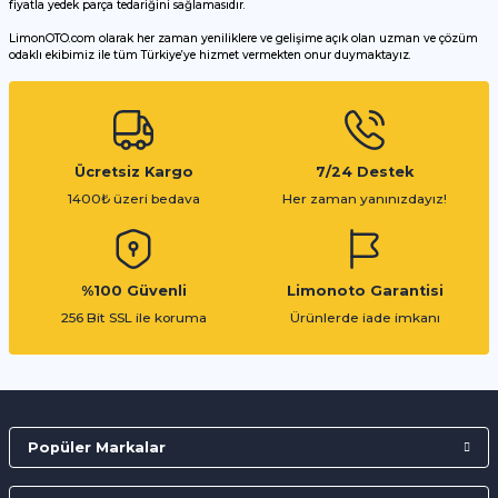
fiyatla yedek parça tedariğini sağlamasıdır.
LimonOTO.com olarak her zaman yeniliklere ve gelişime açık olan uzman ve çözüm
odaklı ekibimiz ile tüm Türkiye’ye hizmet vermekten onur duymaktayız.
Gönder
Ücretsiz Kargo
7/24 Destek
1400₺ üzeri bedava
Her zaman yanınızdayız!
%100 Güvenli
Limonoto Garantisi
256 Bit SSL ile koruma
Ürünlerde iade imkanı
Popüler Markalar