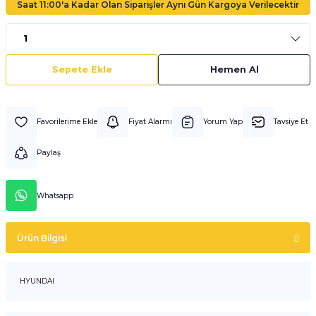
Saat 11:00'a Kadar Olan Siparişler Aynı Gün Kargoya Verilecektir
Sepete Ekle
Hemen Al
Fiyat Alarmı
Yorum Yap
Tavsiye Et
Paylaş
Whatsapp
Ürün Bilgisi
HYUNDAI