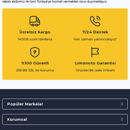
odaklı ekibimiz ile tüm Türkiye’ye hizmet vermekten onur duymaktayız.
Gönder
Ücretsiz Kargo
7/24 Destek
1400₺ üzeri bedava
Her zaman yanınızdayız!
%100 Güvenli
Limonoto Garantisi
256 Bit SSL ile koruma
Ürünlerde iade imkanı
Popüler Markalar
Kurumsal