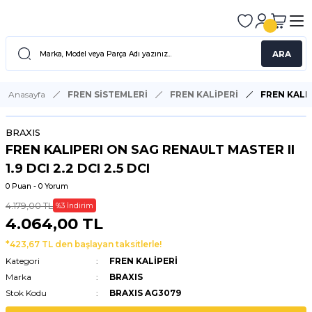
ARA
Anasayfa
FREN SİSTEMLERİ
FREN KALİPERİ
FREN KALIP
BRAXIS
FREN KALIPERI ON SAG RENAULT MASTER II
1.9 DCI 2.2 DCI 2.5 DCI
0 Puan - 0 Yorum
4.179,00 TL
%3 İndirim
4.064,00 TL
*423,67 TL den başlayan taksitlerle!
Kategori
FREN KALİPERİ
Marka
BRAXIS
Stok Kodu
BRAXIS AG3079