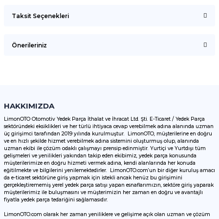
Taksit Seçenekleri
Bu ürüne ilk yorumu siz yapın!
Önerileriniz
Yorum Yaz
Bu ürünün fiyat bilgisi, resim, ürün açıklamalarında ve diğer
konularda yetersiz gördüğünüz noktaları öneri formunu
kullanarak tarafımıza iletebilirsiniz.
Görüş ve önerileriniz için teşekkür ederiz.
HAKKIMIZDA
LimonOTO Otomotiv Yedek Parça İthalat ve İhracat Ltd. Şti. E-Ticaret / Yedek Parça
sektöründeki eksiklikleri ve her türlü ihtiyaca cevap verebilmek adına alanında uzman
Ürün resmi kalitesiz, bozuk veya görüntülenemiyor.
üç girişimci tarafından 2019 yılında kurulmuştur. LimonOTO, müşterilerine en doğru
ve en hızlı şekilde hizmet verebilmek adına sistemini oluşturmuş olup, alanında
Ürün açıklamasında eksik bilgiler bulunuyor.
uzman ekibi ile çözüm odaklı çalışmayı prensip edinmiştir. Yurtiçi ve Yurtdışı tüm
Ürün bilgilerinde hatalar bulunuyor.
gelişmeleri ve yenilikleri yakından takip eden ekibimiz, yedek parça konusunda
müşterilerimize en doğru hizmeti vermek adına, kendi alanlarında her konuda
Ürün fiyatı diğer sitelerden daha pahalı.
eğitilmekte ve bilgilerini yenilemektedirler. LimonOTO.com’un bir diğer kuruluş amacı
da e-ticaret sektörüne giriş yapmak için istekli ancak henüz bu girişimini
Bu ürüne benzer farklı alternatifler olmalı.
gerçekleştirememiş yerel yedek parça satışı yapan esnaflarımızın, sektöre giriş yaparak
müşterilerimiz ile buluşmasını ve müşterimizin her zaman en doğru ve avantajlı
fiyatla yedek parça tedariğini sağlamasıdır.
LimonOTO.com olarak her zaman yeniliklere ve gelişime açık olan uzman ve çözüm