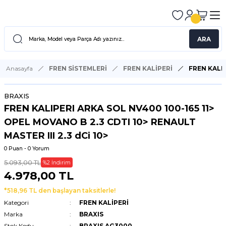
ARA
Anasayfa
FREN SİSTEMLERİ
FREN KALİPERİ
FREN KALIP
BRAXIS
FREN KALIPERI ARKA SOL NV400 100-165 11>
OPEL MOVANO B 2.3 CDTI 10> RENAULT
MASTER III 2.3 dCi 10>
0 Puan - 0 Yorum
5.093,00 TL
%2 İndirim
4.978,00 TL
*518,96 TL den başlayan taksitlerle!
Kategori
FREN KALİPERİ
Marka
BRAXIS
Stok Kodu
BRAXIS AG3000