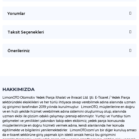
Yorumlar
Taksit Seçenekleri
Bu ürüne ilk yorumu siz yapın!
Önerileriniz
Yorum Yaz
Bu ürünün fiyat bilgisi, resim, ürün açıklamalarında ve diğer
konularda yetersiz gördüğünüz noktaları öneri formunu
kullanarak tarafımıza iletebilirsiniz.
Görüş ve önerileriniz için teşekkür ederiz.
HAKKIMIZDA
LimonOTO Otomotiv Yedek Parça İthalat ve İhracat Ltd. Şti. E-Ticaret / Yedek Parça
sektöründeki eksiklikleri ve her türlü ihtiyaca cevap verebilmek adına alanında uzman
Ürün resmi kalitesiz, bozuk veya görüntülenemiyor.
üç girişimci tarafından 2019 yılında kurulmuştur. LimonOTO, müşterilerine en doğru
ve en hızlı şekilde hizmet verebilmek adına sistemini oluşturmuş olup, alanında
Ürün açıklamasında eksik bilgiler bulunuyor.
uzman ekibi ile çözüm odaklı çalışmayı prensip edinmiştir. Yurtiçi ve Yurtdışı tüm
Ürün bilgilerinde hatalar bulunuyor.
gelişmeleri ve yenilikleri yakından takip eden ekibimiz, yedek parça konusunda
müşterilerimize en doğru hizmeti vermek adına, kendi alanlarında her konuda
Ürün fiyatı diğer sitelerden daha pahalı.
eğitilmekte ve bilgilerini yenilemektedirler. LimonOTO.com’un bir diğer kuruluş amacı
da e-ticaret sektörüne giriş yapmak için istekli ancak henüz bu girişimini
Bu ürüne benzer farklı alternatifler olmalı.