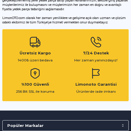
gerçekleştirememiş yerel yedek parça satışı yapan esnaflarımızın, sektöre giriş yaparak
müşterilerimiz ile buluşmasını ve müşterimizin her zaman en doğru ve avantajlı
fiyatla yedek parça tedariğini sağlamasıdır.
LimonOTO.com olarak her zaman yeniliklere ve gelişime açık olan uzman ve çözüm
odaklı ekibimiz ile tüm Türkiye’ye hizmet vermekten onur duymaktayız.
Gönder
Ücretsiz Kargo
7/24 Destek
1400₺ üzeri bedava
Her zaman yanınızdayız!
%100 Güvenli
Limonoto Garantisi
256 Bit SSL ile koruma
Ürünlerde iade imkanı
Popüler Markalar