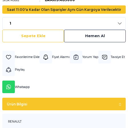
Saat 11:00'a Kadar Olan Siparişler Aynı Gün Kargoya Verilecektir
Sepete Ekle
Hemen Al
Fiyat Alarmı
Yorum Yap
Tavsiye Et
Paylaş
Whatsapp
Ürün Bilgisi
RENAULT