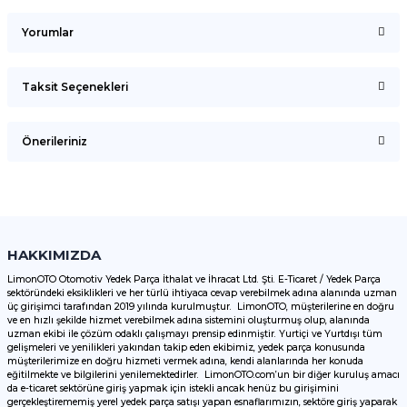
Yorumlar
Taksit Seçenekleri
Bu ürüne ilk yorumu siz yapın!
Önerileriniz
Yorum Yaz
Bu ürünün fiyat bilgisi, resim, ürün açıklamalarında ve diğer
konularda yetersiz gördüğünüz noktaları öneri formunu
kullanarak tarafımıza iletebilirsiniz.
Görüş ve önerileriniz için teşekkür ederiz.
HAKKIMIZDA
LimonOTO Otomotiv Yedek Parça İthalat ve İhracat Ltd. Şti. E-Ticaret / Yedek Parça
sektöründeki eksiklikleri ve her türlü ihtiyaca cevap verebilmek adına alanında uzman
Ürün resmi kalitesiz, bozuk veya görüntülenemiyor.
üç girişimci tarafından 2019 yılında kurulmuştur. LimonOTO, müşterilerine en doğru
ve en hızlı şekilde hizmet verebilmek adına sistemini oluşturmuş olup, alanında
Ürün açıklamasında eksik bilgiler bulunuyor.
uzman ekibi ile çözüm odaklı çalışmayı prensip edinmiştir. Yurtiçi ve Yurtdışı tüm
Ürün bilgilerinde hatalar bulunuyor.
gelişmeleri ve yenilikleri yakından takip eden ekibimiz, yedek parça konusunda
müşterilerimize en doğru hizmeti vermek adına, kendi alanlarında her konuda
Ürün fiyatı diğer sitelerden daha pahalı.
eğitilmekte ve bilgilerini yenilemektedirler. LimonOTO.com’un bir diğer kuruluş amacı
da e-ticaret sektörüne giriş yapmak için istekli ancak henüz bu girişimini
Bu ürüne benzer farklı alternatifler olmalı.
gerçekleştirememiş yerel yedek parça satışı yapan esnaflarımızın, sektöre giriş yaparak