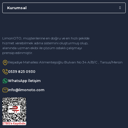
Kurumsal
LimonOTO, müşterilerine en doğru ve en hızlı şekilde
hizmet verebilmek adına sistemini oluşturmuş olup,
alanında uzman ekibi ile çözüm odaklı çalışmayı
prensip edinmiştir.
Reşadiye Mahallesi Alimenteşoğlu Bulvarı No 34 A/B/C , Tarsus/Mersin
0539 825 0930
WhatsApp İletişim
info@limonoto.com