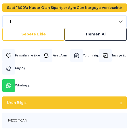
Saat 11:00'a Kadar Olan Siparişler Aynı Gün Kargoya Verilecektir
Sepete Ekle
Hemen Al
Fiyat Alarmı
Yorum Yap
Tavsiye Et
Paylaş
Whatsapp
Ürün Bilgisi
IVECO TICARI