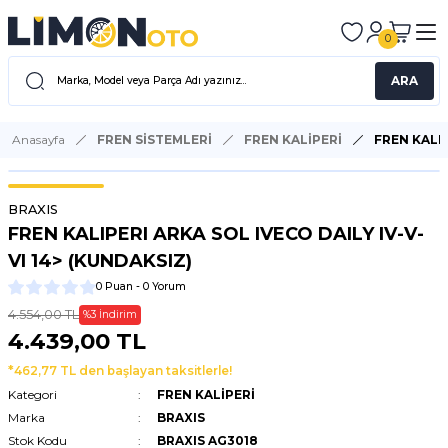
0
ARA
Anasayfa
FREN SİSTEMLERİ
FREN KALİPERİ
FREN KALIP
BRAXIS
FREN KALIPERI ARKA SOL IVECO DAILY IV-V-
VI 14> (KUNDAKSIZ)
0 Puan - 0 Yorum
4.554,00 TL
%3 İndirim
4.439,00 TL
*462,77 TL den başlayan taksitlerle!
Kategori
FREN KALİPERİ
Marka
BRAXIS
Stok Kodu
BRAXIS AG3018