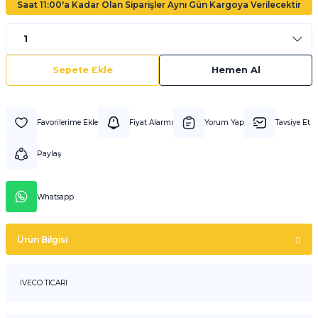
Saat 11:00'a Kadar Olan Siparişler Aynı Gün Kargoya Verilecektir
Sepete Ekle
Hemen Al
Fiyat Alarmı
Yorum Yap
Tavsiye Et
Paylaş
Whatsapp
Ürün Bilgisi
IVECO TICARI