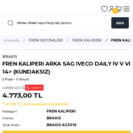
ARA
Anasayfa
FREN SİSTEMLERİ
FREN KALİPERİ
FREN KALIP
BRAXIS
FREN KALIPERI ARKA SAG IVECO DAILY IV V VI
14> (KUNDAKSIZ)
0 Puan - 0 Yorum
4.888,00 TL
%2 İndirim
4.773,00 TL
*497,59 TL den başlayan taksitlerle!
Kategori
FREN KALİPERİ
Marka
BRAXIS
Stok Kodu
BRAXIS AG3019