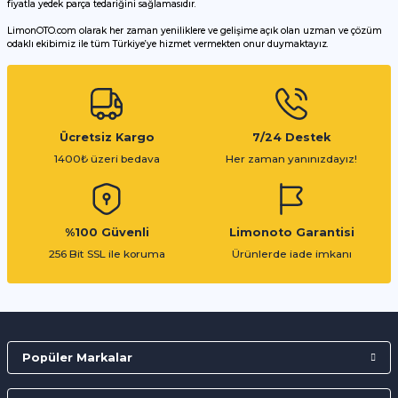
fiyatla yedek parça tedariğini sağlamasıdır.
LimonOTO.com olarak her zaman yeniliklere ve gelişime açık olan uzman ve çözüm
odaklı ekibimiz ile tüm Türkiye’ye hizmet vermekten onur duymaktayız.
Gönder
Ücretsiz Kargo
7/24 Destek
1400₺ üzeri bedava
Her zaman yanınızdayız!
%100 Güvenli
Limonoto Garantisi
256 Bit SSL ile koruma
Ürünlerde iade imkanı
Popüler Markalar