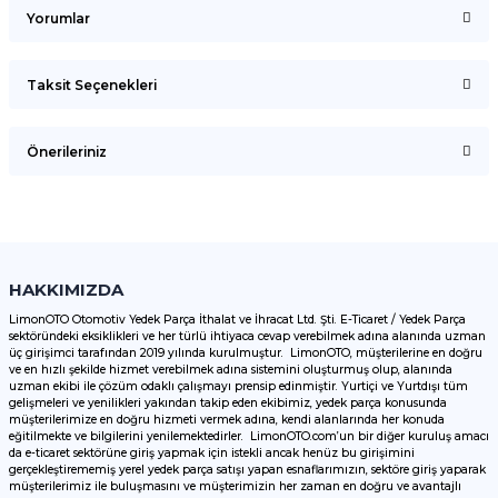
Yorumlar
Taksit Seçenekleri
Bu ürüne ilk yorumu siz yapın!
Önerileriniz
Yorum Yaz
Bu ürünün fiyat bilgisi, resim, ürün açıklamalarında ve diğer
konularda yetersiz gördüğünüz noktaları öneri formunu
kullanarak tarafımıza iletebilirsiniz.
Görüş ve önerileriniz için teşekkür ederiz.
HAKKIMIZDA
LimonOTO Otomotiv Yedek Parça İthalat ve İhracat Ltd. Şti. E-Ticaret / Yedek Parça
sektöründeki eksiklikleri ve her türlü ihtiyaca cevap verebilmek adına alanında uzman
Ürün resmi kalitesiz, bozuk veya görüntülenemiyor.
üç girişimci tarafından 2019 yılında kurulmuştur. LimonOTO, müşterilerine en doğru
ve en hızlı şekilde hizmet verebilmek adına sistemini oluşturmuş olup, alanında
Ürün açıklamasında eksik bilgiler bulunuyor.
uzman ekibi ile çözüm odaklı çalışmayı prensip edinmiştir. Yurtiçi ve Yurtdışı tüm
Ürün bilgilerinde hatalar bulunuyor.
gelişmeleri ve yenilikleri yakından takip eden ekibimiz, yedek parça konusunda
müşterilerimize en doğru hizmeti vermek adına, kendi alanlarında her konuda
Ürün fiyatı diğer sitelerden daha pahalı.
eğitilmekte ve bilgilerini yenilemektedirler. LimonOTO.com’un bir diğer kuruluş amacı
da e-ticaret sektörüne giriş yapmak için istekli ancak henüz bu girişimini
Bu ürüne benzer farklı alternatifler olmalı.
gerçekleştirememiş yerel yedek parça satışı yapan esnaflarımızın, sektöre giriş yaparak
müşterilerimiz ile buluşmasını ve müşterimizin her zaman en doğru ve avantajlı