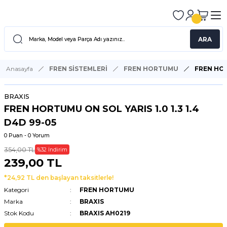
ARA
Anasayfa
FREN SİSTEMLERİ
FREN HORTUMU
FREN HORT
BRAXIS
FREN HORTUMU ON SOL YARIS 1.0 1.3 1.4
D4D 99-05
0 Puan - 0 Yorum
354,00 TL
%32 İndirim
239,00 TL
*24,92 TL den başlayan taksitlerle!
Kategori
FREN HORTUMU
Marka
BRAXIS
Stok Kodu
BRAXIS AH0219