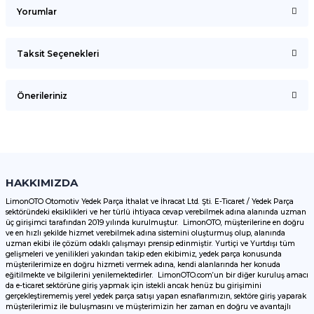
Yorumlar
Taksit Seçenekleri
Bu ürüne ilk yorumu siz yapın!
Önerileriniz
Yorum Yaz
Bu ürünün fiyat bilgisi, resim, ürün açıklamalarında ve diğer
konularda yetersiz gördüğünüz noktaları öneri formunu
kullanarak tarafımıza iletebilirsiniz.
Görüş ve önerileriniz için teşekkür ederiz.
HAKKIMIZDA
LimonOTO Otomotiv Yedek Parça İthalat ve İhracat Ltd. Şti. E-Ticaret / Yedek Parça
sektöründeki eksiklikleri ve her türlü ihtiyaca cevap verebilmek adına alanında uzman
Ürün resmi kalitesiz, bozuk veya görüntülenemiyor.
üç girişimci tarafından 2019 yılında kurulmuştur. LimonOTO, müşterilerine en doğru
ve en hızlı şekilde hizmet verebilmek adına sistemini oluşturmuş olup, alanında
Ürün açıklamasında eksik bilgiler bulunuyor.
uzman ekibi ile çözüm odaklı çalışmayı prensip edinmiştir. Yurtiçi ve Yurtdışı tüm
Ürün bilgilerinde hatalar bulunuyor.
gelişmeleri ve yenilikleri yakından takip eden ekibimiz, yedek parça konusunda
müşterilerimize en doğru hizmeti vermek adına, kendi alanlarında her konuda
Ürün fiyatı diğer sitelerden daha pahalı.
eğitilmekte ve bilgilerini yenilemektedirler. LimonOTO.com’un bir diğer kuruluş amacı
da e-ticaret sektörüne giriş yapmak için istekli ancak henüz bu girişimini
Bu ürüne benzer farklı alternatifler olmalı.
gerçekleştirememiş yerel yedek parça satışı yapan esnaflarımızın, sektöre giriş yaparak
müşterilerimiz ile buluşmasını ve müşterimizin her zaman en doğru ve avantajlı