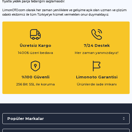
fiyatla yedek parça tedariğini sağlamasıdır.
LimonOTO.com olarak her zaman yeniliklere ve gelişime açık olan uzman ve çözüm
odaklı ekibimiz ile tüm Türkiye’ye hizmet vermekten onur duymaktayız.
Gönder
Ücretsiz Kargo
7/24 Destek
1400₺ üzeri bedava
Her zaman yanınızdayız!
%100 Güvenli
Limonoto Garantisi
256 Bit SSL ile koruma
Ürünlerde iade imkanı
Popüler Markalar