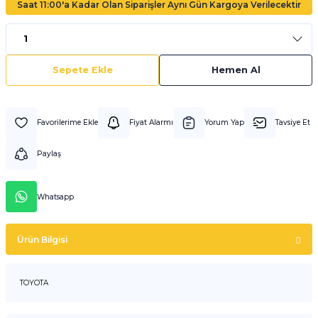
Saat 11:00'a Kadar Olan Siparişler Aynı Gün Kargoya Verilecektir
Sepete Ekle
Hemen Al
Fiyat Alarmı
Yorum Yap
Tavsiye Et
Paylaş
Whatsapp
Ürün Bilgisi
TOYOTA