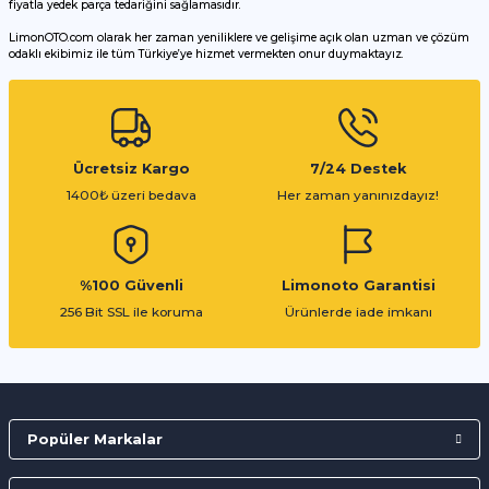
fiyatla yedek parça tedariğini sağlamasıdır.
LimonOTO.com olarak her zaman yeniliklere ve gelişime açık olan uzman ve çözüm
odaklı ekibimiz ile tüm Türkiye’ye hizmet vermekten onur duymaktayız.
Gönder
Ücretsiz Kargo
7/24 Destek
1400₺ üzeri bedava
Her zaman yanınızdayız!
%100 Güvenli
Limonoto Garantisi
256 Bit SSL ile koruma
Ürünlerde iade imkanı
Popüler Markalar