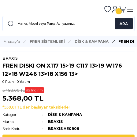
ARA
Anasayfa
FREN SİSTEMLERİ
DİSK & KAMPANA
FREN DISK
BRAXIS
FREN DISKI ON X117 15>19 C117 13>19 W176
12>18 W246 13>18 X156 13>
0 Puan - 0 Yorum
5.483,00 TL
%2 İndirim
5.368,00 TL
*559,61 TL den başlayan taksitlerle!
Kategori
DİSK & KAMPANA
Marka
BRAXIS
Stok Kodu
BRAXIS AE0909