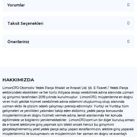
Yorumlar
Taksit Seçenekleri
Bu ürüne ilk yorumu siz yapın!
Önerileriniz
Yorum Yaz
Bu ürünün fiyat bilgisi, resim, ürün açıklamalarında ve diğer
konularda yetersiz gördüğünüz noktaları öneri formunu
kullanarak tarafımıza iletebilirsiniz.
Görüş ve önerileriniz için teşekkür ederiz.
HAKKIMIZDA
LimonOTO Otomotiv Yedek Parça İthalat ve İhracat Ltd. Şti. E-Ticaret / Yedek Parça
sektöründeki eksiklikleri ve her türlü ihtiyaca cevap verebilmek adına alanında uzman
Ürün resmi kalitesiz, bozuk veya görüntülenemiyor.
üç girişimci tarafından 2019 yılında kurulmuştur. LimonOTO, müşterilerine en doğru
ve en hızlı şekilde hizmet verebilmek adına sistemini oluşturmuş olup, alanında
Ürün açıklamasında eksik bilgiler bulunuyor.
uzman ekibi ile çözüm odaklı çalışmayı prensip edinmiştir. Yurtiçi ve Yurtdışı tüm
Ürün bilgilerinde hatalar bulunuyor.
gelişmeleri ve yenilikleri yakından takip eden ekibimiz, yedek parça konusunda
müşterilerimize en doğru hizmeti vermek adına, kendi alanlarında her konuda
Ürün fiyatı diğer sitelerden daha pahalı.
eğitilmekte ve bilgilerini yenilemektedirler. LimonOTO.com’un bir diğer kuruluş amacı
da e-ticaret sektörüne giriş yapmak için istekli ancak henüz bu girişimini
Bu ürüne benzer farklı alternatifler olmalı.
gerçekleştirememiş yerel yedek parça satışı yapan esnaflarımızın, sektöre giriş yaparak
müşterilerimiz ile buluşmasını ve müşterimizin her zaman en doğru ve avantajlı