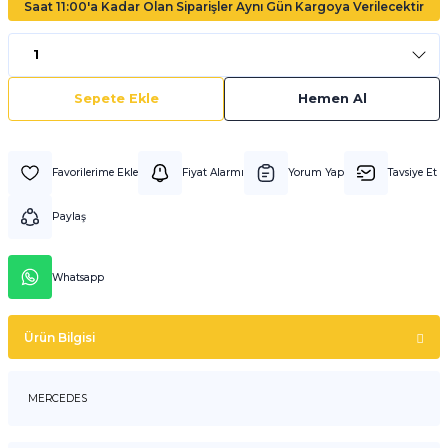
Saat 11:00'a Kadar Olan Siparişler Aynı Gün Kargoya Verilecektir
Sepete Ekle
Hemen Al
Fiyat Alarmı
Yorum Yap
Tavsiye Et
Paylaş
Whatsapp
Ürün Bilgisi
MERCEDES