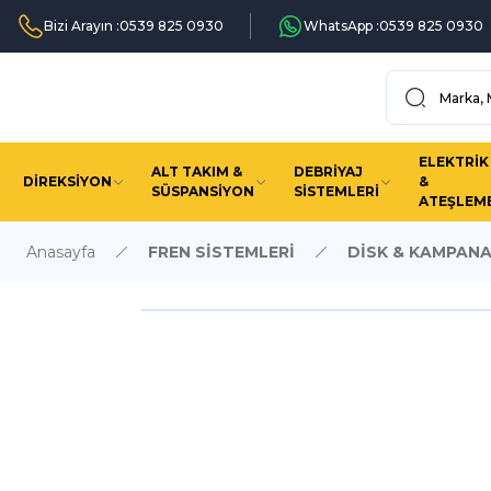
Bizi Arayın :
0539 825 0930
WhatsApp :
0539 825 0930
ELEKTRİK
ALT TAKIM &
DEBRİYAJ
DİREKSİYON
&
SÜSPANSİYON
SİSTEMLERİ
ATEŞLEM
Anasayfa
FREN SİSTEMLERİ
DİSK & KAMPAN