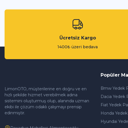
Ücretsiz Kargo
1400₺ üzeri bedava
Popüler Ma
Bmw Yedek P
LimonOTO, müşterilerine en doğru ve en
hızlı şekilde hizmet verebilmek adına
Dacia Yedek 
sistemini oluşturmuş olup, alanında uzman
Fiat Yedek Pa
ekibi ile çözüm odaklı çalışmayı prensip
edinmiştir.
Honda Yedek
Hyundai Yede