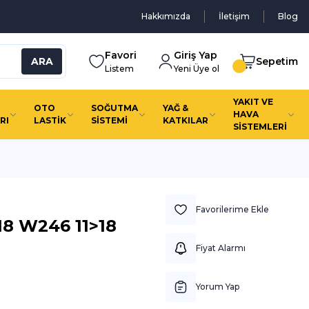
Hakkımızda
İletişim
Blog
Favori
Giriş Yap
ARA
Sepetim
Listem
Yeni Üye ol
YAKIT VE
OTO
SOĞUTMA
YAĞ &
HAVA
RI
LASTİK
SİSTEMİ
KATKILAR
SİSTEMLERİ
18 W246 11>18
Fiyat Alarmı
Yorum Yap