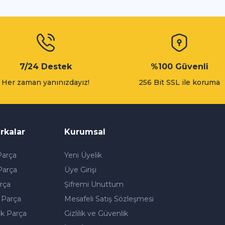
Gönder
7/24 Destek
%100 Güvenli
Her zaman yanınızdayız!
256 Bit SSL ile koruma
rkalar
Kurumsal
arça
Yeni Üyelik
Parça
Üye Girişi
rça
Şifremi Unuttum
 Parça
Mesafeli Satış Sözleşmesi
k Parça
Gizlilik ve Güvenlik