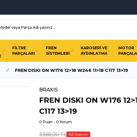
FİLTRE
FREN
KAROSERİ VE
MOTOR
PARÇALARI
SİSTEMLERİ
AYDINLATMA
PARÇALA
E
A
FREN DISKI ON W176 12>18 W246 11>18 C117 13>19
BRAXIS
FREN DISKI ON W176 12>
C117 13>19
0 Puan - 0 Yorum
3.565,00 TL
%3 İndirim