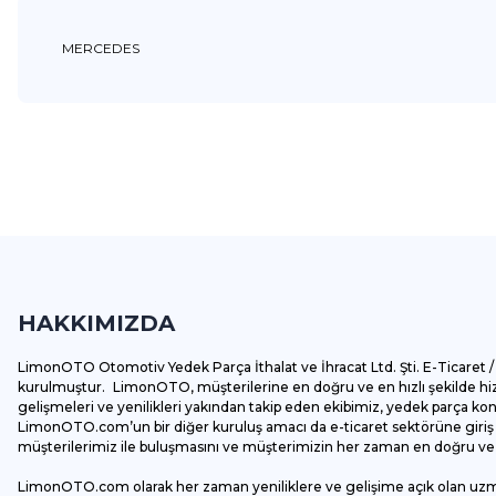
MERCEDES
Bu ürünün fiyat bilgisi, resim, ürün açıklamalarında ve diğer k
Görüş ve önerileriniz için teşekkür ederiz.
Ürün resmi kalitesiz, bozuk veya görüntülenemiyor.
Ürün açıklamasında eksik bilgiler bulunuyor.
HAKKIMIZDA
Ürün bilgilerinde hatalar bulunuyor.
Ürün fiyatı diğer sitelerden daha pahalı.
LimonOTO Otomotiv Yedek Parça İthalat ve İhracat Ltd. Şti. E-Ticaret / 
Bu ürüne benzer farklı alternatifler olmalı.
kurulmuştur. LimonOTO, müşterilerine en doğru ve en hızlı şekilde hizm
gelişmeleri ve yenilikleri yakından takip eden ekibimiz, yedek parça k
LimonOTO.com’un bir diğer kuruluş amacı da e-ticaret sektörüne giriş y
müşterilerimiz ile buluşmasını ve müşterimizin her zaman en doğru ve av
LimonOTO.com olarak her zaman yeniliklere ve gelişime açık olan uz