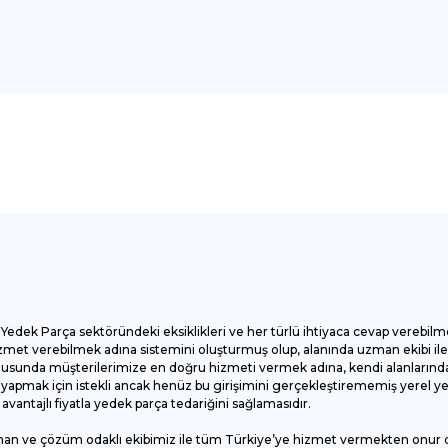
onularda yetersiz gördüğünüz noktaları öneri formunu kullanarak tarafımı
Bu ürüne ilk yorumu siz yapın!
Yorum Yaz
Yedek Parça sektöründeki eksiklikleri ve her türlü ihtiyaca cevap verebilm
et verebilmek adına sistemini oluşturmuş olup, alanında uzman ekibi ile ç
onusunda müşterilerimize en doğru hizmeti vermek adına, kendi alanlarında
apmak için istekli ancak henüz bu girişimini gerçekleştirememiş yerel yede
antajlı fiyatla yedek parça tedariğini sağlamasıdır.
man ve çözüm odaklı ekibimiz ile tüm Türkiye’ye hizmet vermekten onur