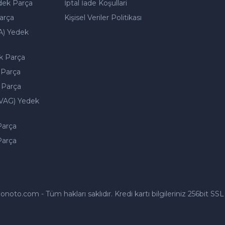
dek Parça
İptal İade Koşullari
arça
Kişisel Veriler Politikası
A) Yedek
k Parça
 Parça
 Parça
VAG) Yedek
Parça
Parça
to.com - Tüm hakları saklıdır. Kredi kartı bilgileriniz 256bit SSL 