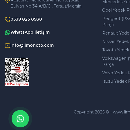
Reşadiye Mahallesi Alimenteşoğlu
Mercedes Ye
Bulvarı No 34 A/B/C , Tarsus/Mersin
Opel Yedek P
Peugeot (PS
0539 825 0930
Parça
WhatsApp İletişim
Renault Yede
Nissan Yedek
info@limonoto.com
Toyota Yedek
Volkswagen (
Parça
Volvo Yedek 
Isuzu Yedek 
Copyright 2025 © - www.limono