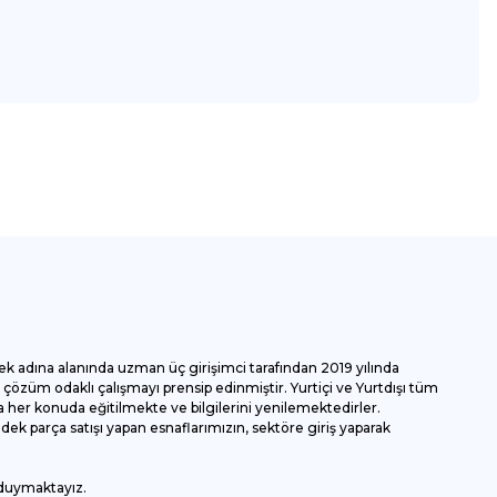
za iletebilirsiniz.
ek adına alanında uzman üç girişimci tarafından 2019 yılında
özüm odaklı çalışmayı prensip edinmiştir. Yurtiçi ve Yurtdışı tüm
 her konuda eğitilmekte ve bilgilerini yenilemektedirler.
k parça satışı yapan esnaflarımızın, sektöre giriş yaparak
 duymaktayız.