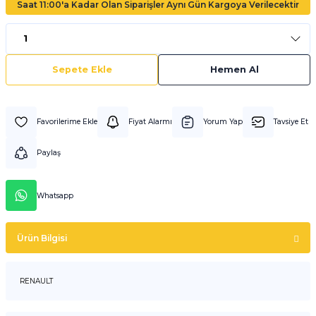
Saat 11:00'a Kadar Olan Siparişler Aynı Gün Kargoya Verilecektir
Sepete Ekle
Hemen Al
Fiyat Alarmı
Yorum Yap
Tavsiye Et
Paylaş
Whatsapp
Ürün Bilgisi
RENAULT