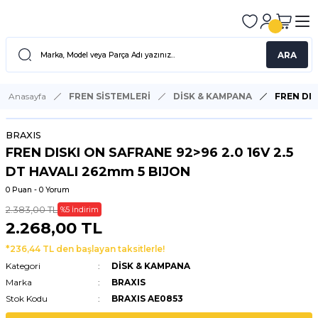
ARA
Anasayfa
FREN SİSTEMLERİ
DİSK & KAMPANA
FREN DIS
BRAXIS
FREN DISKI ON SAFRANE 92>96 2.0 16V 2.5
DT HAVALI 262mm 5 BIJON
0 Puan - 0 Yorum
2.383,00 TL
%5 İndirim
2.268,00 TL
*236,44 TL den başlayan taksitlerle!
Kategori
DİSK & KAMPANA
Marka
BRAXIS
Stok Kodu
BRAXIS AE0853