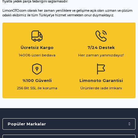
fiyatla yedek parça tedariğini sağlamasıdır.
LimonOTO.com olarak her zaman yeniliklere ve gelişime açık olan uzman ve çözüm
odaklı ekibimiz ile tüm Türkiye’ye hizmet vermekten onur duymaktayız.
Gönder
Ücretsiz Kargo
7/24 Destek
1400₺ üzeri bedava
Her zaman yanınızdayız!
%100 Güvenli
Limonoto Garantisi
256 Bit SSL ile koruma
Ürünlerde iade imkanı
Popüler Markalar