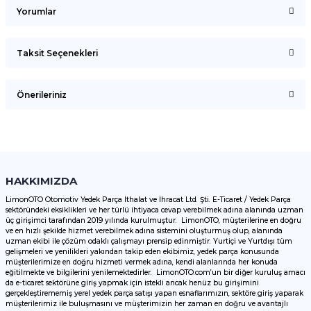
Yorumlar
Taksit Seçenekleri
Bu ürüne ilk yorumu siz yapın!
Önerileriniz
Yorum Yaz
Bu ürünün fiyat bilgisi, resim, ürün açıklamalarında ve diğer
konularda yetersiz gördüğünüz noktaları öneri formunu
kullanarak tarafımıza iletebilirsiniz.
Görüş ve önerileriniz için teşekkür ederiz.
HAKKIMIZDA
LimonOTO Otomotiv Yedek Parça İthalat ve İhracat Ltd. Şti. E-Ticaret / Yedek Parça
sektöründeki eksiklikleri ve her türlü ihtiyaca cevap verebilmek adına alanında uzman
Ürün resmi kalitesiz, bozuk veya görüntülenemiyor.
üç girişimci tarafından 2019 yılında kurulmuştur. LimonOTO, müşterilerine en doğru
ve en hızlı şekilde hizmet verebilmek adına sistemini oluşturmuş olup, alanında
Ürün açıklamasında eksik bilgiler bulunuyor.
uzman ekibi ile çözüm odaklı çalışmayı prensip edinmiştir. Yurtiçi ve Yurtdışı tüm
Ürün bilgilerinde hatalar bulunuyor.
gelişmeleri ve yenilikleri yakından takip eden ekibimiz, yedek parça konusunda
müşterilerimize en doğru hizmeti vermek adına, kendi alanlarında her konuda
Ürün fiyatı diğer sitelerden daha pahalı.
eğitilmekte ve bilgilerini yenilemektedirler. LimonOTO.com’un bir diğer kuruluş amacı
da e-ticaret sektörüne giriş yapmak için istekli ancak henüz bu girişimini
Bu ürüne benzer farklı alternatifler olmalı.
gerçekleştirememiş yerel yedek parça satışı yapan esnaflarımızın, sektöre giriş yaparak
müşterilerimiz ile buluşmasını ve müşterimizin her zaman en doğru ve avantajlı