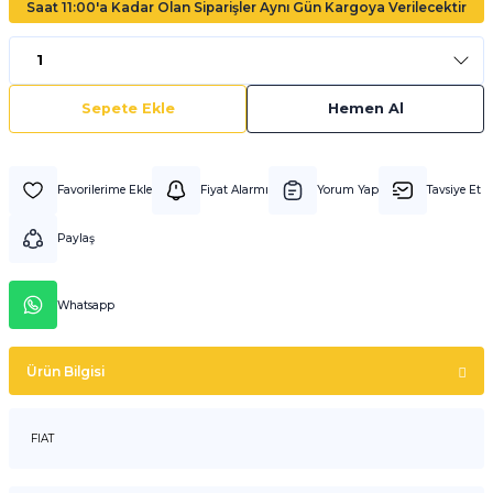
Saat 11:00'a Kadar Olan Siparişler Aynı Gün Kargoya Verilecektir
Sepete Ekle
Hemen Al
Fiyat Alarmı
Yorum Yap
Tavsiye Et
Paylaş
Whatsapp
Ürün Bilgisi
FIAT