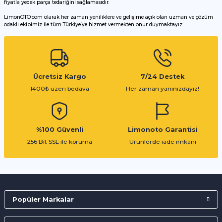
fiyatla yedek parça tedariğini sağlamasıdır.
LimonOTO.com olarak her zaman yeniliklere ve gelişime açık olan uzman ve çözüm
odaklı ekibimiz ile tüm Türkiye’ye hizmet vermekten onur duymaktayız.
Gönder
Ücretsiz Kargo
7/24 Destek
1400₺ üzeri bedava
Her zaman yanınızdayız!
%100 Güvenli
Limonoto Garantisi
256 Bit SSL ile koruma
Ürünlerde iade imkanı
Popüler Markalar