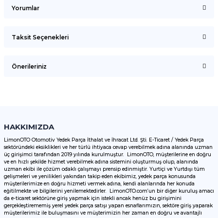
Yorumlar
Taksit Seçenekleri
Bu ürüne ilk yorumu siz yapın!
Önerileriniz
Yorum Yaz
Bu ürünün fiyat bilgisi, resim, ürün açıklamalarında ve diğer
konularda yetersiz gördüğünüz noktaları öneri formunu
kullanarak tarafımıza iletebilirsiniz.
Görüş ve önerileriniz için teşekkür ederiz.
HAKKIMIZDA
LimonOTO Otomotiv Yedek Parça İthalat ve İhracat Ltd. Şti. E-Ticaret / Yedek Parça
sektöründeki eksiklikleri ve her türlü ihtiyaca cevap verebilmek adına alanında uzman
Ürün resmi kalitesiz, bozuk veya görüntülenemiyor.
üç girişimci tarafından 2019 yılında kurulmuştur. LimonOTO, müşterilerine en doğru
ve en hızlı şekilde hizmet verebilmek adına sistemini oluşturmuş olup, alanında
Ürün açıklamasında eksik bilgiler bulunuyor.
uzman ekibi ile çözüm odaklı çalışmayı prensip edinmiştir. Yurtiçi ve Yurtdışı tüm
Ürün bilgilerinde hatalar bulunuyor.
gelişmeleri ve yenilikleri yakından takip eden ekibimiz, yedek parça konusunda
müşterilerimize en doğru hizmeti vermek adına, kendi alanlarında her konuda
Ürün fiyatı diğer sitelerden daha pahalı.
eğitilmekte ve bilgilerini yenilemektedirler. LimonOTO.com’un bir diğer kuruluş amacı
da e-ticaret sektörüne giriş yapmak için istekli ancak henüz bu girişimini
Bu ürüne benzer farklı alternatifler olmalı.
gerçekleştirememiş yerel yedek parça satışı yapan esnaflarımızın, sektöre giriş yaparak
müşterilerimiz ile buluşmasını ve müşterimizin her zaman en doğru ve avantajlı