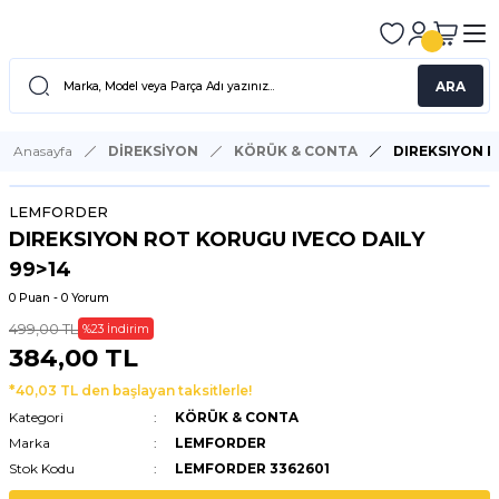
ARA
Anasayfa
DİREKSİYON
KÖRÜK & CONTA
DIREKSIYON R
LEMFORDER
DIREKSIYON ROT KORUGU IVECO DAILY
99>14
0 Puan - 0 Yorum
499,00 TL
%23 İndirim
384,00 TL
*40,03 TL den başlayan taksitlerle!
Kategori
KÖRÜK & CONTA
Marka
LEMFORDER
Stok Kodu
LEMFORDER 3362601