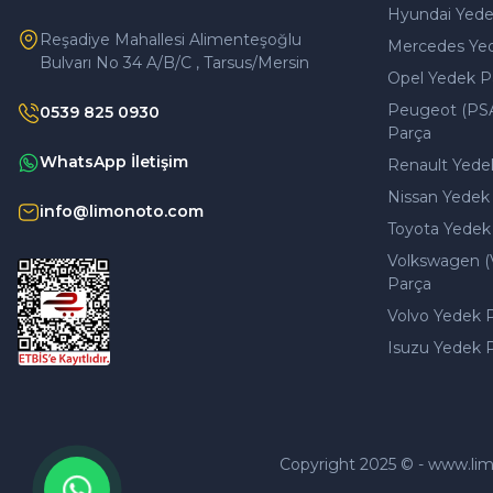
Hyundai Yede
Reşadiye Mahallesi Alimenteşoğlu
Mercedes Ye
Bulvarı No 34 A/B/C , Tarsus/Mersin
Opel Yedek P
Peugeot (PS
0539 825 0930
Parça
WhatsApp İletişim
Renault Yede
Nissan Yedek
info@limonoto.com
Toyota Yedek
Volkswagen (
Parça
Volvo Yedek 
Isuzu Yedek 
Copyright 2025 © - www.limono