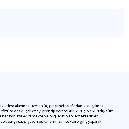
za iletebilirsiniz.
ek adına alanında uzman üç girişimci tarafından 2019 yılında
özüm odaklı çalışmayı prensip edinmiştir. Yurtiçi ve Yurtdışı tüm
 her konuda eğitilmekte ve bilgilerini yenilemektedirler.
k parça satışı yapan esnaflarımızın, sektöre giriş yaparak