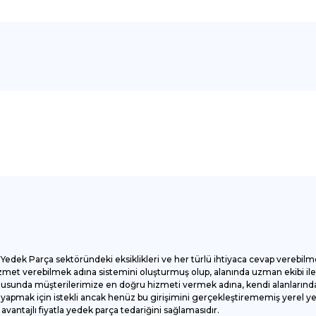
onularda yetersiz gördüğünüz noktaları öneri formunu kullanarak tarafımı
Bu ürüne ilk yorumu siz yapın!
Yorum Yaz
Yedek Parça sektöründeki eksiklikleri ve her türlü ihtiyaca cevap verebilm
et verebilmek adına sistemini oluşturmuş olup, alanında uzman ekibi ile ç
onusunda müşterilerimize en doğru hizmeti vermek adına, kendi alanlarında
apmak için istekli ancak henüz bu girişimini gerçekleştirememiş yerel yede
antajlı fiyatla yedek parça tedariğini sağlamasıdır.