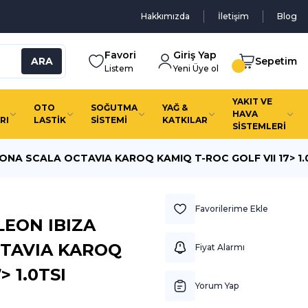
Hakkımızda
İletişim
Blog
Favori
Giriş Yap
ARA
Sepetim
Listem
Yeni Üye ol
YAKIT VE
OTO
SOĞUTMA
YAĞ &
HAVA
RI
LASTİK
SİSTEMİ
KATKILAR
SİSTEMLERİ
RONA SCALA OCTAVIA KAROQ KAMIQ T-ROC GOLF VII 17> 1.
LEON IBIZA
CTAVIA KAROQ
Fiyat Alarmı
> 1.0TSI
Yorum Yap