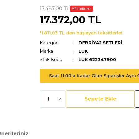
17.487,00 TL
%1 İndirim
17.372,00 TL
*1.811,03 TL den başlayan taksitlerle!
Kategori
DEBRİYAJ SETLERİ
Marka
LUK
Stok Kodu
LUK 622347900
Saat 11:00'a Kadar Olan Siparişler Aynı
Sepete Ekle
nerileriniz