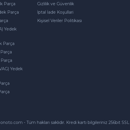
k Parça
Gizlilik ve Güvenlik
dek Parça
İptal İade Koşullari
arça
Kişisel Veriler Politikası
A) Yedek
k Parça
 Parça
 Parça
VAG) Yedek
Parça
Parça
to.com - Tüm hakları saklıdır. Kredi kartı bilgileriniz 256bit SSL 