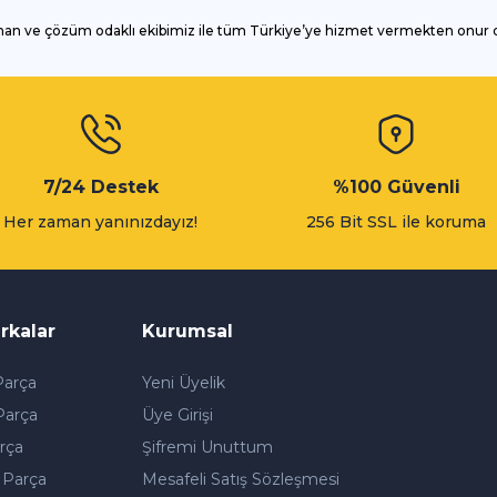
man ve çözüm odaklı ekibimiz ile tüm Türkiye’ye hizmet vermekten onur
Gönder
7/24 Destek
%100 Güvenli
Her zaman yanınızdayız!
256 Bit SSL ile koruma
rkalar
Kurumsal
arça
Yeni Üyelik
Parça
Üye Girişi
rça
Şifremi Unuttum
 Parça
Mesafeli Satış Sözleşmesi