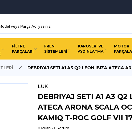
FİLTRE
FREN
KAROSERİ VE
MOTOR
PARÇALARI
SİSTEMLERİ
AYDINLATMA
PARÇALA
E
ETLERİ
DEBRIYAJ SETI A1 A3 Q2 LEON IBIZA ATECA A
LUK
DEBRIYAJ SETI A1 A3 Q2 
ATECA ARONA SCALA O
KAMIQ T-ROC GOLF VII 17
0 Puan - 0 Yorum