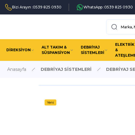
Bizi Arayın :
0539 825 0930
WhatsApp :
0539 825 0930
ELEKTRİK
ALT TAKIM &
DEBRİYAJ
DİREKSİYON
&
SÜSPANSİYON
SİSTEMLERİ
ATEŞLEM
Anasayfa
DEBRİYAJ SİSTEMLERİ
DEBRİYAJ S
Yeni