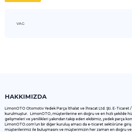
VAG
Bu ürünün fiyat bilgisi, resim, ürün açıklamalarında ve diğer k
Görüş ve önerileriniz için teşekkür ederiz.
Ürün resmi kalitesiz, bozuk veya görüntülenemiyor.
Ürün açıklamasında eksik bilgiler bulunuyor.
HAKKIMIZDA
Ürün bilgilerinde hatalar bulunuyor.
Ürün fiyatı diğer sitelerden daha pahalı.
LimonOTO Otomotiv Yedek Parça İthalat ve İhracat Ltd. Şti. E-Ticaret / 
Bu ürüne benzer farklı alternatifler olmalı.
kurulmuştur. LimonOTO, müşterilerine en doğru ve en hızlı şekilde hizm
gelişmeleri ve yenilikleri yakından takip eden ekibimiz, yedek parça k
LimonOTO.com’un bir diğer kuruluş amacı da e-ticaret sektörüne giriş y
müşterilerimiz ile buluşmasını ve müşterimizin her zaman en doğru ve av