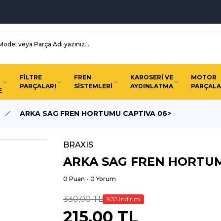
FİLTRE
FREN
KAROSERİ VE
MOTOR
PARÇALARI
SİSTEMLERİ
AYDINLATMA
PARÇALA
E
ARKA SAG FREN HORTUMU CAPTIVA 06>
BRAXIS
ARKA SAG FREN HORTUM
0 Puan - 0 Yorum
330,00 TL
%35 İndirim
215,00 TL