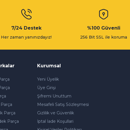
7/24 Destek
%100 Güvenli
Her zaman yanınızdayız!
256 Bit SSL ile koruma
rkalar
Kurumsal
arça
Yeni Üyelik
Parça
Üye Girişi
rça
Şifremi Unuttum
 Parça
Mesafeli Satış Sözleşmesi
k Parça
Gizlilik ve Güvenlik
dek Parça
İptal İade Koşullari
arça
Kişisel Veriler Politikası