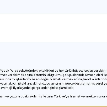
onularda yetersiz gördüğünüz noktaları öneri formunu kullanarak tarafımı
Bu ürüne ilk yorumu siz yapın!
Yorum Yaz
Yedek Parça sektöründeki eksiklikleri ve her türlü ihtiyaca cevap verebilm
et verebilmek adına sistemini oluşturmuş olup, alanında uzman ekibi ile ç
onusunda müşterilerimize en doğru hizmeti vermek adına, kendi alanlarında
apmak için istekli ancak henüz bu girişimini gerçekleştirememiş yerel yede
antajlı fiyatla yedek parça tedariğini sağlamasıdır.
man ve çözüm odaklı ekibimiz ile tüm Türkiye’ye hizmet vermekten onur
Gönder