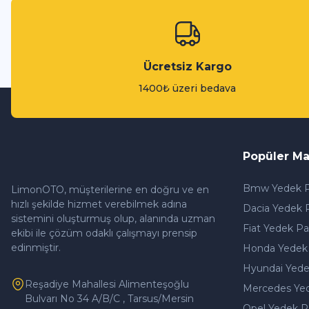
Ücretsiz Kargo
1400₺ üzeri bedava
Popüler Ma
Bmw Yedek P
LimonOTO, müşterilerine en doğru ve en
hızlı şekilde hizmet verebilmek adına
Dacia Yedek 
sistemini oluşturmuş olup, alanında uzman
Fiat Yedek Pa
ekibi ile çözüm odaklı çalışmayı prensip
edinmiştir.
Honda Yedek
Hyundai Yede
Reşadiye Mahallesi Alimenteşoğlu
Mercedes Ye
Bulvarı No 34 A/B/C , Tarsus/Mersin
Opel Yedek P