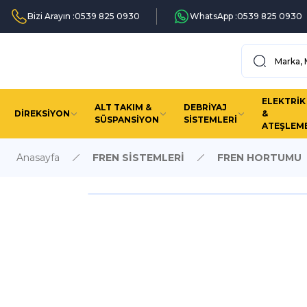
Bizi Arayın :
0539 825 0930
WhatsApp :
0539 825 0930
ELEKTRİK
ALT TAKIM &
DEBRİYAJ
DİREKSİYON
&
SÜSPANSİYON
SİSTEMLERİ
ATEŞLEM
Anasayfa
FREN SİSTEMLERİ
FREN HORTUMU