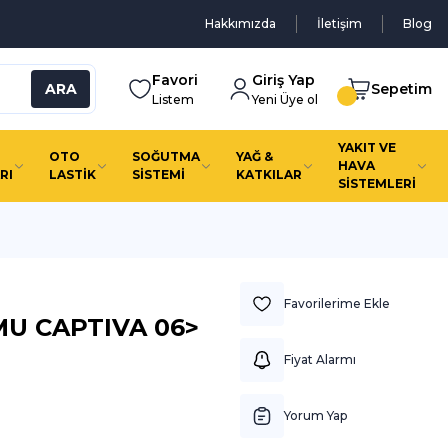
Hakkımızda
İletişim
Blog
Favori
Giriş Yap
ARA
Sepetim
Listem
Yeni Üye ol
YAKIT VE
OTO
SOĞUTMA
YAĞ &
HAVA
RI
LASTİK
SİSTEMİ
KATKILAR
SİSTEMLERİ
U CAPTIVA 06>
Fiyat Alarmı
Yorum Yap