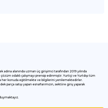
za iletebilirsiniz.
ek adına alanında uzman üç girişimci tarafından 2019 yılında
özüm odaklı çalışmayı prensip edinmiştir. Yurtiçi ve Yurtdışı tüm
 her konuda eğitilmekte ve bilgilerini yenilemektedirler.
k parça satışı yapan esnaflarımızın, sektöre giriş yaparak
 duymaktayız.