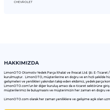
CHEVROLET
Bu ürünün fiyat bilgisi, resim, ürün açıklamalarında ve diğer k
Görüş ve önerileriniz için teşekkür ederiz.
Ürün resmi kalitesiz, bozuk veya görüntülenemiyor.
Ürün açıklamasında eksik bilgiler bulunuyor.
HAKKIMIZDA
Ürün bilgilerinde hatalar bulunuyor.
Ürün fiyatı diğer sitelerden daha pahalı.
LimonOTO Otomotiv Yedek Parça İthalat ve İhracat Ltd. Şti. E-Ticaret / 
Bu ürüne benzer farklı alternatifler olmalı.
kurulmuştur. LimonOTO, müşterilerine en doğru ve en hızlı şekilde hizm
gelişmeleri ve yenilikleri yakından takip eden ekibimiz, yedek parça k
LimonOTO.com’un bir diğer kuruluş amacı da e-ticaret sektörüne giriş y
müşterilerimiz ile buluşmasını ve müşterimizin her zaman en doğru ve av
LimonOTO.com olarak her zaman yeniliklere ve gelişime açık olan uz