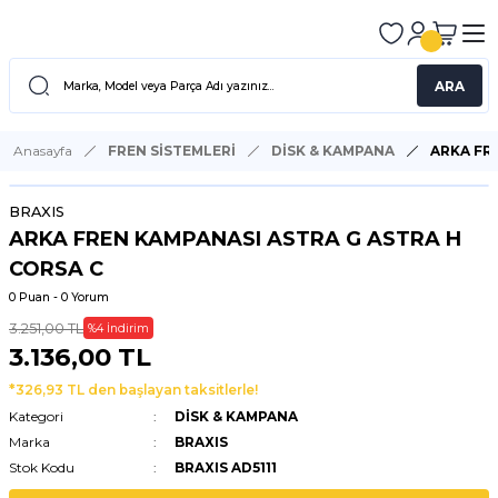
ARA
Anasayfa
FREN SİSTEMLERİ
DİSK & KAMPANA
ARKA FR
BRAXIS
ARKA FREN KAMPANASI ASTRA G ASTRA H
CORSA C
0 Puan - 0 Yorum
3.251,00 TL
%4 İndirim
3.136,00 TL
*326,93 TL den başlayan taksitlerle!
Kategori
DİSK & KAMPANA
Marka
BRAXIS
Stok Kodu
BRAXIS AD5111