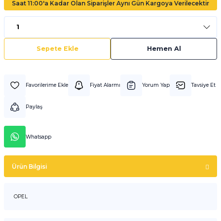
Saat 11:00'a Kadar Olan Siparişler Aynı Gün Kargoya Verilecektir
Sepete Ekle
Hemen Al
Fiyat Alarmı
Yorum Yap
Tavsiye Et
Paylaş
Whatsapp
Ürün Bilgisi
OPEL