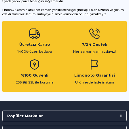
fiyatla yedek parça tedariğini sağlamasıdır.
LimonOTO.com olarak her zaman yeniliklere ve gelişime açık olan uzman ve çözüm
odaklı ekibimiz ile tüm Türkiye’ye hizmet vermekten onur duymaktayız.
Gönder
Ücretsiz Kargo
7/24 Destek
1400₺ üzeri bedava
Her zaman yanınızdayız!
%100 Güvenli
Limonoto Garantisi
256 Bit SSL ile koruma
Ürünlerde iade imkanı
Popüler Markalar