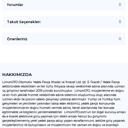
Yorumlar
Taksit Seçenekleri
Bu ürüne ilk yorumu siz yapın!
Önerileriniz
Yorum Yaz
Bu ürünün fiyat bilgisi, resim, ürün açıklamalarında ve diğer
konularda yetersiz gördüğünüz noktaları öneri formunu
kullanarak tarafımıza iletebilirsiniz.
Görüş ve önerileriniz için teşekkür ederiz.
HAKKIMIZDA
LimonOTO Otomotiv Yedek Parça İthalat ve İhracat Ltd. Şti. E-Ticaret / Yedek Parça
sektöründeki eksiklikleri ve her türlü ihtiyaca cevap verebilmek adına alanında uzman
Ürün resmi kalitesiz, bozuk veya görüntülenemiyor.
üç girişimci tarafından 2019 yılında kurulmuştur. LimonOTO, müşterilerine en doğru
ve en hızlı şekilde hizmet verebilmek adına sistemini oluşturmuş olup, alanında
Ürün açıklamasında eksik bilgiler bulunuyor.
uzman ekibi ile çözüm odaklı çalışmayı prensip edinmiştir. Yurtiçi ve Yurtdışı tüm
Ürün bilgilerinde hatalar bulunuyor.
gelişmeleri ve yenilikleri yakından takip eden ekibimiz, yedek parça konusunda
müşterilerimize en doğru hizmeti vermek adına, kendi alanlarında her konuda
Ürün fiyatı diğer sitelerden daha pahalı.
eğitilmekte ve bilgilerini yenilemektedirler. LimonOTO.com’un bir diğer kuruluş amacı
da e-ticaret sektörüne giriş yapmak için istekli ancak henüz bu girişimini
Bu ürüne benzer farklı alternatifler olmalı.
gerçekleştirememiş yerel yedek parça satışı yapan esnaflarımızın, sektöre giriş yaparak
müşterilerimiz ile buluşmasını ve müşterimizin her zaman en doğru ve avantajlı