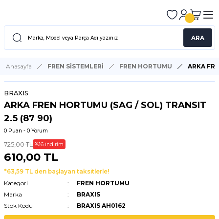
ARA
Anasayfa
FREN SİSTEMLERİ
FREN HORTUMU
ARKA FRE
BRAXIS
ARKA FREN HORTUMU (SAG / SOL) TRANSIT
2.5 (87 90)
0 Puan - 0 Yorum
725,00 TL
%16 İndirim
610,00 TL
*63,59 TL den başlayan taksitlerle!
Kategori
FREN HORTUMU
Marka
BRAXIS
Stok Kodu
BRAXIS AH0162