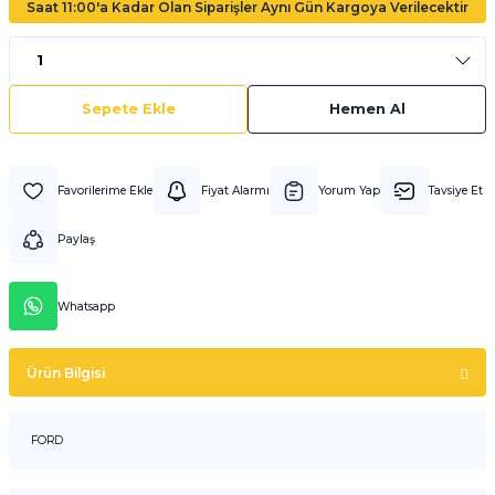
Saat 11:00'a Kadar Olan Siparişler Aynı Gün Kargoya Verilecektir
Sepete Ekle
Hemen Al
Fiyat Alarmı
Yorum Yap
Tavsiye Et
Paylaş
Whatsapp
Ürün Bilgisi
FORD