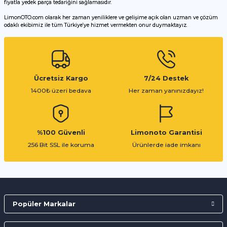
fiyatla yedek parça tedariğini sağlamasıdır.
LimonOTO.com olarak her zaman yeniliklere ve gelişime açık olan uzman ve çözüm
odaklı ekibimiz ile tüm Türkiye’ye hizmet vermekten onur duymaktayız.
Gönder
Ücretsiz Kargo
7/24 Destek
1400₺ üzeri bedava
Her zaman yanınızdayız!
%100 Güvenli
Limonoto Garantisi
256 Bit SSL ile koruma
Ürünlerde iade imkanı
Popüler Markalar