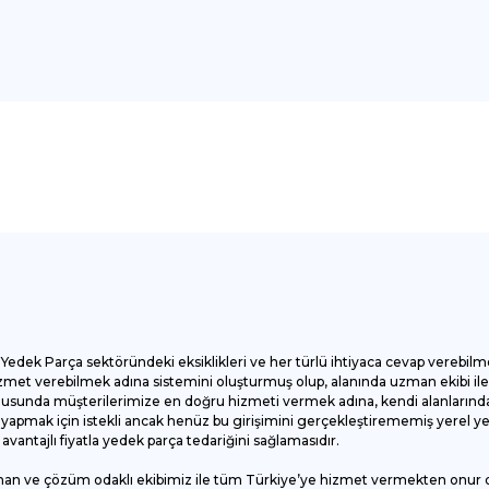
onularda yetersiz gördüğünüz noktaları öneri formunu kullanarak tarafımı
Bu ürüne ilk yorumu siz yapın!
Yorum Yaz
Yedek Parça sektöründeki eksiklikleri ve her türlü ihtiyaca cevap verebilm
et verebilmek adına sistemini oluşturmuş olup, alanında uzman ekibi ile ç
onusunda müşterilerimize en doğru hizmeti vermek adına, kendi alanlarında
apmak için istekli ancak henüz bu girişimini gerçekleştirememiş yerel yede
antajlı fiyatla yedek parça tedariğini sağlamasıdır.
man ve çözüm odaklı ekibimiz ile tüm Türkiye’ye hizmet vermekten onur