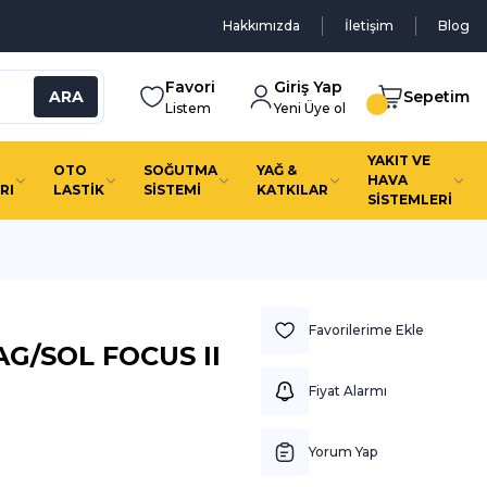
Hakkımızda
İletişim
Blog
Favori
Giriş Yap
ARA
Sepetim
Listem
Yeni Üye ol
YAKIT VE
OTO
SOĞUTMA
YAĞ &
HAVA
RI
LASTİK
SİSTEMİ
KATKILAR
SİSTEMLERİ
G/SOL FOCUS II
Fiyat Alarmı
Yorum Yap