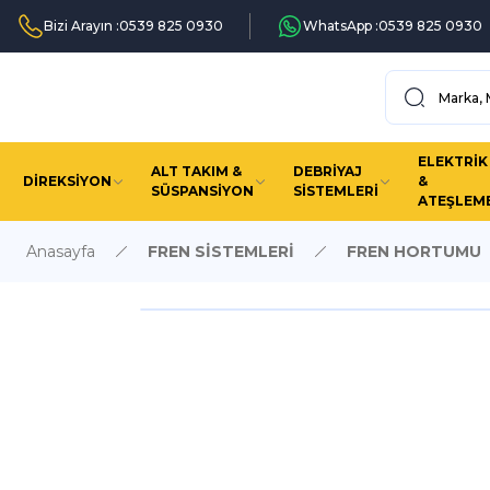
Bizi Arayın :
0539 825 0930
WhatsApp :
0539 825 0930
ELEKTRİK
ALT TAKIM &
DEBRİYAJ
DİREKSİYON
&
SÜSPANSİYON
SİSTEMLERİ
ATEŞLEM
Anasayfa
FREN SİSTEMLERİ
FREN HORTUMU