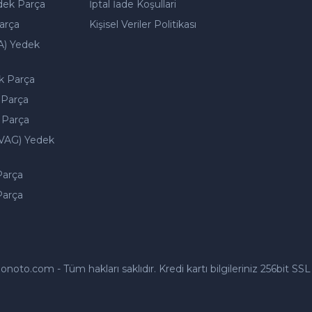
dek Parça
İptal İade Koşullari
arça
Kişisel Veriler Politikası
A) Yedek
k Parça
 Parça
 Parça
VAG) Yedek
Parça
Parça
to.com - Tüm hakları saklıdır. Kredi kartı bilgileriniz 256bit SSL 