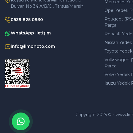
Reşadiye Mahallesi Alimenteşoğlu
Mercedes Ye
Bulvarı No 34 A/B/C , Tarsus/Mersin
Opel Yedek P
Peugeot (PS
0539 825 0930
Parça
WhatsApp İletişim
Renault Yede
Nissan Yedek
info@limonoto.com
Toyota Yedek
Volkswagen (
Parça
Volvo Yedek 
Isuzu Yedek 
Copyright 2025 © - www.limono