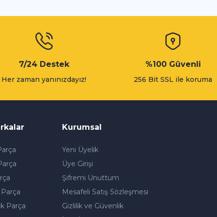
Gönder
7/24 Destek
%100 Güvenli
Her zaman yanınızdayız!
256 Bit SSL ile koruma
rkalar
Kurumsal
arça
Yeni Üyelik
Parça
Üye Girişi
rça
Şifremi Unuttum
 Parça
Mesafeli Satış Sözleşmesi
k Parça
Gizlilik ve Güvenlik