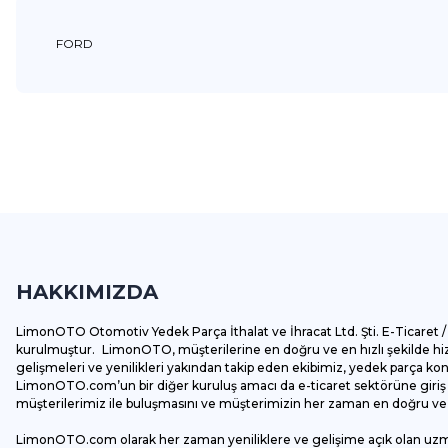
FORD
Bu ürünün fiyat bilgisi, resim, ürün açıklamalarında ve diğer k
Görüş ve önerileriniz için teşekkür ederiz.
Ürün resmi kalitesiz, bozuk veya görüntülenemiyor.
Ürün açıklamasında eksik bilgiler bulunuyor.
HAKKIMIZDA
Ürün bilgilerinde hatalar bulunuyor.
Ürün fiyatı diğer sitelerden daha pahalı.
LimonOTO Otomotiv Yedek Parça İthalat ve İhracat Ltd. Şti. E-Ticaret / 
Bu ürüne benzer farklı alternatifler olmalı.
kurulmuştur. LimonOTO, müşterilerine en doğru ve en hızlı şekilde hizm
gelişmeleri ve yenilikleri yakından takip eden ekibimiz, yedek parça k
LimonOTO.com’un bir diğer kuruluş amacı da e-ticaret sektörüne giriş y
müşterilerimiz ile buluşmasını ve müşterimizin her zaman en doğru ve av
LimonOTO.com olarak her zaman yeniliklere ve gelişime açık olan uz