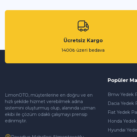
Ücretsiz Kargo
1400₺ üzeri bedava
Popüler Ma
Bmw Yedek P
LimonOTO, müşterilerine en doğru ve en
hızlı şekilde hizmet verebilmek adına
Dacia Yedek 
sistemini oluşturmuş olup, alanında uzman
Fiat Yedek Pa
ekibi ile çözüm odaklı çalışmayı prensip
edinmiştir.
Honda Yedek
Hyundai Yede