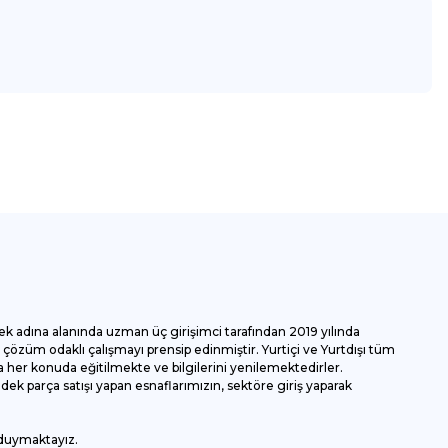
za iletebilirsiniz.
ek adına alanında uzman üç girişimci tarafından 2019 yılında
özüm odaklı çalışmayı prensip edinmiştir. Yurtiçi ve Yurtdışı tüm
 her konuda eğitilmekte ve bilgilerini yenilemektedirler.
k parça satışı yapan esnaflarımızın, sektöre giriş yaparak
 duymaktayız.