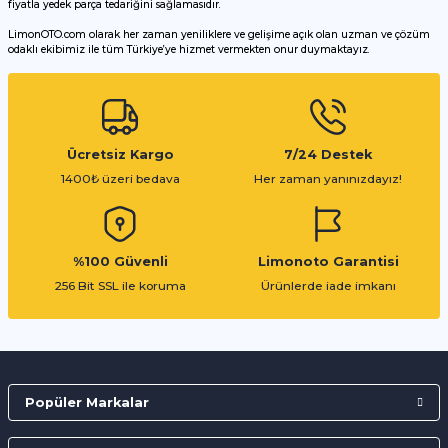
fiyatla yedek parça tedariğini sağlamasıdır.
LimonOTO.com olarak her zaman yeniliklere ve gelişime açık olan uzman ve çözüm
odaklı ekibimiz ile tüm Türkiye’ye hizmet vermekten onur duymaktayız.
Gönder
Ücretsiz Kargo
7/24 Destek
1400₺ üzeri bedava
Her zaman yanınızdayız!
%100 Güvenli
Limonoto Garantisi
256 Bit SSL ile koruma
Ürünlerde iade imkanı
Popüler Markalar