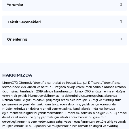
Yorumlar
Taksit Seçenekleri
Bu ürüne ilk yorumu siz yapın!
Önerileriniz
Yorum Yaz
Bu ürünün fiyat bilgisi, resim, ürün açıklamalarında ve diğer
konularda yetersiz gördüğünüz noktaları öneri formunu
kullanarak tarafımıza iletebilirsiniz.
Görüş ve önerileriniz için teşekkür ederiz.
HAKKIMIZDA
LimonOTO Otomotiv Yedek Parça İthalat ve İhracat Ltd. Şti. E-Ticaret / Yedek Parça
sektöründeki eksiklikleri ve her türlü ihtiyaca cevap verebilmek adına alanında uzman
Ürün resmi kalitesiz, bozuk veya görüntülenemiyor.
üç girişimci tarafından 2019 yılında kurulmuştur. LimonOTO, müşterilerine en doğru
ve en hızlı şekilde hizmet verebilmek adına sistemini oluşturmuş olup, alanında
Ürün açıklamasında eksik bilgiler bulunuyor.
uzman ekibi ile çözüm odaklı çalışmayı prensip edinmiştir. Yurtiçi ve Yurtdışı tüm
Ürün bilgilerinde hatalar bulunuyor.
gelişmeleri ve yenilikleri yakından takip eden ekibimiz, yedek parça konusunda
müşterilerimize en doğru hizmeti vermek adına, kendi alanlarında her konuda
Ürün fiyatı diğer sitelerden daha pahalı.
eğitilmekte ve bilgilerini yenilemektedirler. LimonOTO.com’un bir diğer kuruluş amacı
da e-ticaret sektörüne giriş yapmak için istekli ancak henüz bu girişimini
Bu ürüne benzer farklı alternatifler olmalı.
gerçekleştirememiş yerel yedek parça satışı yapan esnaflarımızın, sektöre giriş yaparak
müşterilerimiz ile buluşmasını ve müşterimizin her zaman en doğru ve avantajlı