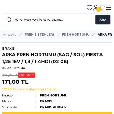
ARA
Anasayfa
FREN SİSTEMLERİ
FREN HORTUMU
ARKA FREN
BRAXIS
ARKA FREN HORTUMU (SAG / SOL) FIESTA
1,25 16V / 1,3 / 1,4HDI (02 08)
0 Puan - 0 Yorum
286,00 TL
%40 İndirim
171,00 TL
*17,83 TL den başlayan taksitlerle!
Kategori
FREN HORTUMU
Marka
BRAXIS
Stok Kodu
BRAXIS AH0146