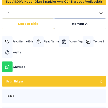
Saat 11:00'a Kadar Olan Siparişler Aynı Gün Kargoya Verilecektir
Sepete Ekle
Hemen Al
Fiyat Alarmı
Yorum Yap
Tavsiye Et
Paylaş
Whatsapp
Ürün Bilgisi
FORD