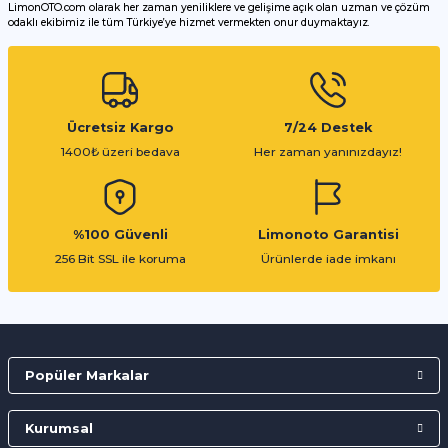
LimonOTO.com olarak her zaman yeniliklere ve gelişime açık olan uzman ve çözüm
odaklı ekibimiz ile tüm Türkiye’ye hizmet vermekten onur duymaktayız.
Gönder
Ücretsiz Kargo
7/24 Destek
1400₺ üzeri bedava
Her zaman yanınızdayız!
%100 Güvenli
Limonoto Garantisi
256 Bit SSL ile koruma
Ürünlerde iade imkanı
Popüler Markalar
Kurumsal