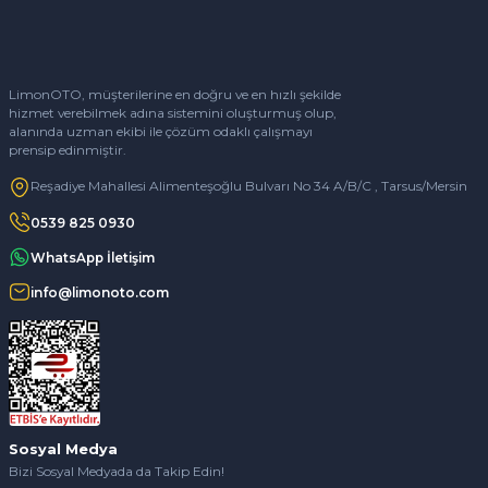
LimonOTO, müşterilerine en doğru ve en hızlı şekilde
hizmet verebilmek adına sistemini oluşturmuş olup,
alanında uzman ekibi ile çözüm odaklı çalışmayı
prensip edinmiştir.
Reşadiye Mahallesi Alimenteşoğlu Bulvarı No 34 A/B/C , Tarsus/Mersin
0539 825 0930
WhatsApp İletişim
info@limonoto.com
Sosyal Medya
Bizi Sosyal Medyada da Takip Edin!