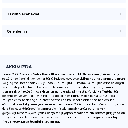
Taksit Seçenekleri
Bu ürüne ilk yorumu siz yapın!
Önerileriniz
Yorum Yaz
Bu ürünün fiyat bilgisi, resim, ürün açıklamalarında ve diğer
konularda yetersiz gördüğünüz noktaları öneri formunu
kullanarak tarafımıza iletebilirsiniz.
Görüş ve önerileriniz için teşekkür ederiz.
HAKKIMIZDA
LimonOTO Otomotiv Yedek Parça İthalat ve İhracat Ltd. Şti. E-Ticaret / Yedek Parça
sektöründeki eksiklikleri ve her türlü ihtiyaca cevap verebilmek adına alanında uzman
Ürün resmi kalitesiz, bozuk veya görüntülenemiyor.
üç girişimci tarafından 2019 yılında kurulmuştur. LimonOTO, müşterilerine en doğru
ve en hızlı şekilde hizmet verebilmek adına sistemini oluşturmuş olup, alanında
Ürün açıklamasında eksik bilgiler bulunuyor.
uzman ekibi ile çözüm odaklı çalışmayı prensip edinmiştir. Yurtiçi ve Yurtdışı tüm
Ürün bilgilerinde hatalar bulunuyor.
gelişmeleri ve yenilikleri yakından takip eden ekibimiz, yedek parça konusunda
müşterilerimize en doğru hizmeti vermek adına, kendi alanlarında her konuda
Ürün fiyatı diğer sitelerden daha pahalı.
eğitilmekte ve bilgilerini yenilemektedirler. LimonOTO.com’un bir diğer kuruluş amacı
da e-ticaret sektörüne giriş yapmak için istekli ancak henüz bu girişimini
Bu ürüne benzer farklı alternatifler olmalı.
gerçekleştirememiş yerel yedek parça satışı yapan esnaflarımızın, sektöre giriş yaparak
müşterilerimiz ile buluşmasını ve müşterimizin her zaman en doğru ve avantajlı
fiyatla yedek parça tedariğini sağlamasıdır.