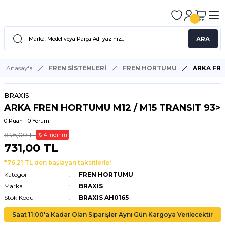
ARA
Anasayfa
FREN SİSTEMLERİ
FREN HORTUMU
ARKA FRE
BRAXIS
ARKA FREN HORTUMU M12 / M15 TRANSIT 93>
0 Puan - 0 Yorum
846,00 TL
%14 İndirim
731,00 TL
*76,21 TL den başlayan taksitlerle!
Kategori
FREN HORTUMU
Marka
BRAXIS
Stok Kodu
BRAXIS AH0165
Saat 11:00'a Kadar Olan Siparişler Aynı Gün Kargoya Verilecektir