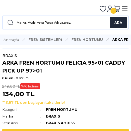
ARA
Anasayfa
FREN SİSTEMLERİ
FREN HORTUMU
ARKA FRE
BRAXIS
ARKA FREN HORTUMU FELICIA 95>01 CADDY
PICK UP 97>01
0 Puan - 0 Yorum
249,00 TL
%46 İndirim
134,00 TL
*13,97 TL den başlayan taksitlerle!
Kategori
FREN HORTUMU
Marka
BRAXIS
Stok Kodu
BRAXIS AH0155