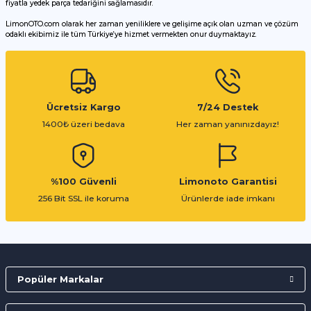
fiyatla yedek parça tedariğini sağlamasıdır.
LimonOTO.com olarak her zaman yeniliklere ve gelişime açık olan uzman ve çözüm
odaklı ekibimiz ile tüm Türkiye’ye hizmet vermekten onur duymaktayız.
Gönder
Ücretsiz Kargo
7/24 Destek
1400₺ üzeri bedava
Her zaman yanınızdayız!
%100 Güvenli
Limonoto Garantisi
256 Bit SSL ile koruma
Ürünlerde iade imkanı
Popüler Markalar