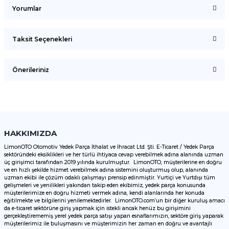
Yorumlar
Taksit Seçenekleri
Bu ürüne ilk yorumu siz yapın!
Önerileriniz
Yorum Yaz
Bu ürünün fiyat bilgisi, resim, ürün açıklamalarında ve diğer
konularda yetersiz gördüğünüz noktaları öneri formunu
kullanarak tarafımıza iletebilirsiniz.
Görüş ve önerileriniz için teşekkür ederiz.
HAKKIMIZDA
LimonOTO Otomotiv Yedek Parça İthalat ve İhracat Ltd. Şti. E-Ticaret / Yedek Parça
sektöründeki eksiklikleri ve her türlü ihtiyaca cevap verebilmek adına alanında uzman
Ürün resmi kalitesiz, bozuk veya görüntülenemiyor.
üç girişimci tarafından 2019 yılında kurulmuştur. LimonOTO, müşterilerine en doğru
ve en hızlı şekilde hizmet verebilmek adına sistemini oluşturmuş olup, alanında
Ürün açıklamasında eksik bilgiler bulunuyor.
uzman ekibi ile çözüm odaklı çalışmayı prensip edinmiştir. Yurtiçi ve Yurtdışı tüm
Ürün bilgilerinde hatalar bulunuyor.
gelişmeleri ve yenilikleri yakından takip eden ekibimiz, yedek parça konusunda
müşterilerimize en doğru hizmeti vermek adına, kendi alanlarında her konuda
Ürün fiyatı diğer sitelerden daha pahalı.
eğitilmekte ve bilgilerini yenilemektedirler. LimonOTO.com’un bir diğer kuruluş amacı
da e-ticaret sektörüne giriş yapmak için istekli ancak henüz bu girişimini
Bu ürüne benzer farklı alternatifler olmalı.
gerçekleştirememiş yerel yedek parça satışı yapan esnaflarımızın, sektöre giriş yaparak
müşterilerimiz ile buluşmasını ve müşterimizin her zaman en doğru ve avantajlı