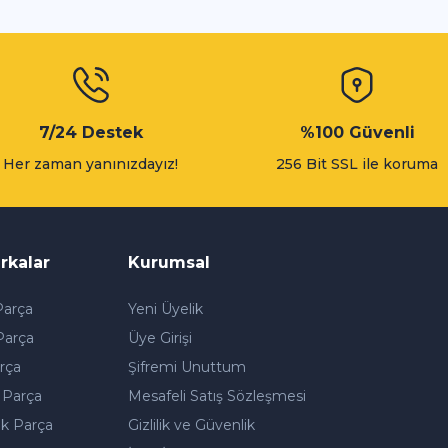
Gönder
7/24 Destek
%100 Güvenli
Her zaman yanınızdayız!
256 Bit SSL ile koruma
rkalar
Kurumsal
arça
Yeni Üyelik
Parça
Üye Girişi
rça
Şifremi Unuttum
 Parça
Mesafeli Satış Sözleşmesi
k Parça
Gizlilik ve Güvenlik