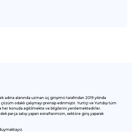
za iletebilirsiniz.
ek adına alanında uzman üç girişimci tarafından 2019 yılında
özüm odaklı çalışmayı prensip edinmiştir. Yurtiçi ve Yurtdışı tüm
 her konuda eğitilmekte ve bilgilerini yenilemektedirler.
k parça satışı yapan esnaflarımızın, sektöre giriş yaparak
 duymaktayız.