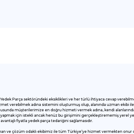
onularda yetersiz gördüğünüz noktaları öneri formunu kullanarak tarafımı
Bu ürüne ilk yorumu siz yapın!
Yorum Yaz
Yedek Parça sektöründeki eksiklikleri ve her türlü ihtiyaca cevap verebilm
et verebilmek adına sistemini oluşturmuş olup, alanında uzman ekibi ile ç
onusunda müşterilerimize en doğru hizmeti vermek adına, kendi alanlarında
apmak için istekli ancak henüz bu girişimini gerçekleştirememiş yerel yede
antajlı fiyatla yedek parça tedariğini sağlamasıdır.
man ve çözüm odaklı ekibimiz ile tüm Türkiye’ye hizmet vermekten onur