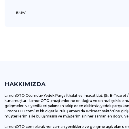
BMW
Bu ürünün fiyat bilgisi, resim, ürün açıklamalarında ve diğer k
Görüş ve önerileriniz için teşekkür ederiz.
Ürün resmi kalitesiz, bozuk veya görüntülenemiyor.
Ürün açıklamasında eksik bilgiler bulunuyor.
HAKKIMIZDA
Ürün bilgilerinde hatalar bulunuyor.
Ürün fiyatı diğer sitelerden daha pahalı.
LimonOTO Otomotiv Yedek Parça İthalat ve İhracat Ltd. Şti. E-Ticaret / 
Bu ürüne benzer farklı alternatifler olmalı.
kurulmuştur. LimonOTO, müşterilerine en doğru ve en hızlı şekilde hizm
gelişmeleri ve yenilikleri yakından takip eden ekibimiz, yedek parça k
LimonOTO.com’un bir diğer kuruluş amacı da e-ticaret sektörüne giriş y
müşterilerimiz ile buluşmasını ve müşterimizin her zaman en doğru ve av
LimonOTO.com olarak her zaman yeniliklere ve gelişime açık olan uz