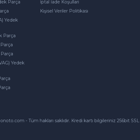
dek Parça
İptal İade Koşullari
arça
Kişisel Veriler Politikası
A) Yedek
k Parça
 Parça
 Parça
VAG) Yedek
Parça
Parça
to.com - Tüm hakları saklıdır. Kredi kartı bilgileriniz 256bit SSL 