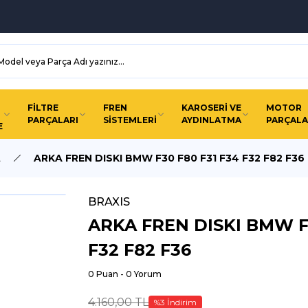
FİLTRE
FREN
KAROSERİ VE
MOTOR
PARÇALARI
SİSTEMLERİ
AYDINLATMA
PARÇALA
E
A
ARKA FREN DISKI BMW F30 F80 F31 F34 F32 F82 F36
BRAXIS
ARKA FREN DISKI BMW F3
F32 F82 F36
0 Puan - 0 Yorum
4.160,00 TL
%3 İndirim