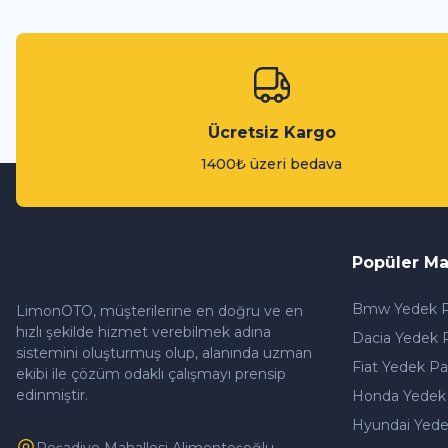
Ücretsiz Kargo
1400₺ üzeri bedava
Popüler Ma
Bmw Yedek P
LimonOTO, müşterilerine en doğru ve en
hızlı şekilde hizmet verebilmek adına
Dacia Yedek 
sistemini oluşturmuş olup, alanında uzman
Fiat Yedek Pa
ekibi ile çözüm odaklı çalışmayı prensip
edinmiştir.
Honda Yedek
Hyundai Yede