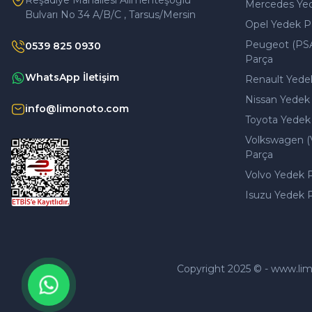
Reşadiye Mahallesi Alimenteşoğlu
Mercedes Ye
Bulvarı No 34 A/B/C , Tarsus/Mersin
Opel Yedek P
Peugeot (PS
0539 825 0930
Parça
WhatsApp İletişim
Renault Yede
Nissan Yedek
info@limonoto.com
Toyota Yedek
Volkswagen (
Parça
Volvo Yedek 
Isuzu Yedek 
Copyright 2025 © - www.limono