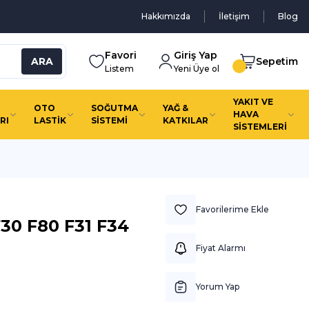
Hakkımızda
İletişim
Blog
Favori
Giriş Yap
ARA
Sepetim
Listem
Yeni Üye ol
YAKIT VE
OTO
SOĞUTMA
YAĞ &
HAVA
RI
LASTİK
SİSTEMİ
KATKILAR
SİSTEMLERİ
0 F80 F31 F34
Fiyat Alarmı
Yorum Yap