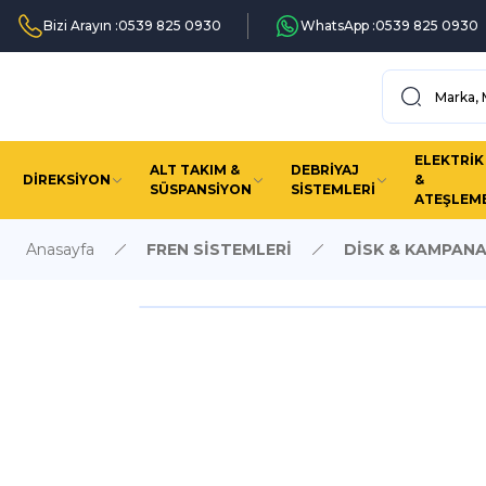
Bizi Arayın :
0539 825 0930
WhatsApp :
0539 825 0930
ELEKTRİK
ALT TAKIM &
DEBRİYAJ
DİREKSİYON
&
SÜSPANSİYON
SİSTEMLERİ
ATEŞLEM
Anasayfa
FREN SİSTEMLERİ
DİSK & KAMPAN