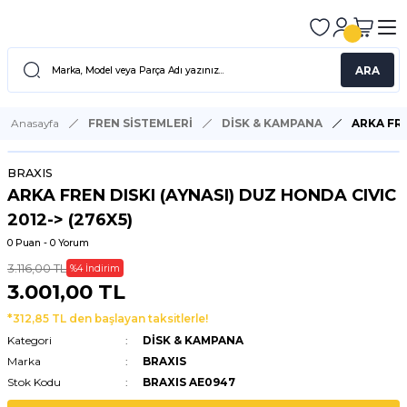
ARA
Anasayfa
FREN SİSTEMLERİ
DİSK & KAMPANA
ARKA FRE
BRAXIS
ARKA FREN DISKI (AYNASI) DUZ HONDA CIVIC
2012-> (276X5)
0 Puan - 0 Yorum
3.116,00 TL
%4 İndirim
3.001,00 TL
*312,85 TL den başlayan taksitlerle!
Kategori
DİSK & KAMPANA
Marka
BRAXIS
Stok Kodu
BRAXIS AE0947