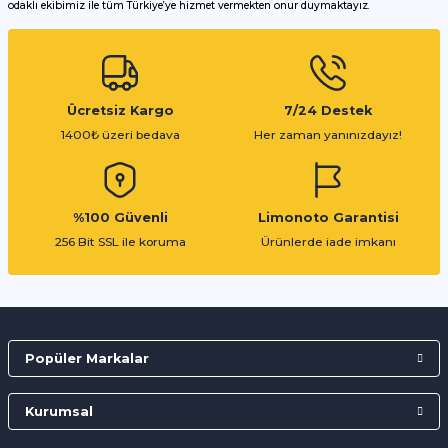
odaklı ekibimiz ile tüm Türkiye’ye hizmet vermekten onur duymaktayız.
Gönder
Ücretsiz Kargo
7/24 Destek
1400₺ üzeri bedava
Her zaman yanınızdayız!
%100 Güvenli
Limonoto Garantisi
256 Bit SSL ile koruma
Ürünlerde iade imkanı
Popüler Markalar
Kurumsal