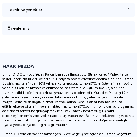
Taksit Seçenekleri
Bu ürüne ilk yorumu siz yapın!
Önerileriniz
Yorum Yaz
Bu ürünün fiyat bilgisi, resim, ürün açıklamalarında ve diğer
konularda yetersiz gördüğünüz noktaları öneri formunu
kullanarak tarafımıza iletebilirsiniz.
Görüş ve önerileriniz için teşekkür ederiz.
HAKKIMIZDA
LimonOTO Otomotiv Yedek Parça İthalat ve İhracat Ltd. Şti. E-Ticaret / Yedek Parça
sektöründeki eksiklikleri ve her türlü ihtiyaca cevap verebilmek adına alanında uzman
Ürün resmi kalitesiz, bozuk veya görüntülenemiyor.
üç girişimci tarafından 2019 yılında kurulmuştur. LimonOTO, müşterilerine en doğru
ve en hızlı şekilde hizmet verebilmek adına sistemini oluşturmuş olup, alanında
Ürün açıklamasında eksik bilgiler bulunuyor.
uzman ekibi ile çözüm odaklı çalışmayı prensip edinmiştir. Yurtiçi ve Yurtdışı tüm
Ürün bilgilerinde hatalar bulunuyor.
gelişmeleri ve yenilikleri yakından takip eden ekibimiz, yedek parça konusunda
müşterilerimize en doğru hizmeti vermek adına, kendi alanlarında her konuda
Ürün fiyatı diğer sitelerden daha pahalı.
eğitilmekte ve bilgilerini yenilemektedirler. LimonOTO.com’un bir diğer kuruluş amacı
da e-ticaret sektörüne giriş yapmak için istekli ancak henüz bu girişimini
Bu ürüne benzer farklı alternatifler olmalı.
gerçekleştirememiş yerel yedek parça satışı yapan esnaflarımızın, sektöre giriş yaparak
müşterilerimiz ile buluşmasını ve müşterimizin her zaman en doğru ve avantajlı
fiyatla yedek parça tedariğini sağlamasıdır.
LimonOTO.com olarak her zaman yeniliklere ve gelişime açık olan uzman ve çözüm