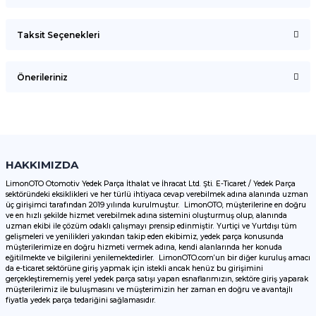
Taksit Seçenekleri
Bu ürüne ilk yorumu siz yapın!
Önerileriniz
Yorum Yaz
Bu ürünün fiyat bilgisi, resim, ürün açıklamalarında ve diğer
konularda yetersiz gördüğünüz noktaları öneri formunu
kullanarak tarafımıza iletebilirsiniz.
Görüş ve önerileriniz için teşekkür ederiz.
HAKKIMIZDA
LimonOTO Otomotiv Yedek Parça İthalat ve İhracat Ltd. Şti. E-Ticaret / Yedek Parça
sektöründeki eksiklikleri ve her türlü ihtiyaca cevap verebilmek adına alanında uzman
Ürün resmi kalitesiz, bozuk veya görüntülenemiyor.
üç girişimci tarafından 2019 yılında kurulmuştur. LimonOTO, müşterilerine en doğru
ve en hızlı şekilde hizmet verebilmek adına sistemini oluşturmuş olup, alanında
Ürün açıklamasında eksik bilgiler bulunuyor.
uzman ekibi ile çözüm odaklı çalışmayı prensip edinmiştir. Yurtiçi ve Yurtdışı tüm
Ürün bilgilerinde hatalar bulunuyor.
gelişmeleri ve yenilikleri yakından takip eden ekibimiz, yedek parça konusunda
müşterilerimize en doğru hizmeti vermek adına, kendi alanlarında her konuda
Ürün fiyatı diğer sitelerden daha pahalı.
eğitilmekte ve bilgilerini yenilemektedirler. LimonOTO.com’un bir diğer kuruluş amacı
da e-ticaret sektörüne giriş yapmak için istekli ancak henüz bu girişimini
Bu ürüne benzer farklı alternatifler olmalı.
gerçekleştirememiş yerel yedek parça satışı yapan esnaflarımızın, sektöre giriş yaparak
müşterilerimiz ile buluşmasını ve müşterimizin her zaman en doğru ve avantajlı
fiyatla yedek parça tedariğini sağlamasıdır.