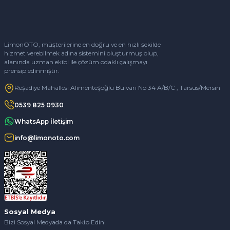
LimonOTO, müşterilerine en doğru ve en hızlı şekilde
hizmet verebilmek adına sistemini oluşturmuş olup,
alanında uzman ekibi ile çözüm odaklı çalışmayı
prensip edinmiştir.
Reşadiye Mahallesi Alimenteşoğlu Bulvarı No 34 A/B/C , Tarsus/Mersin
0539 825 0930
WhatsApp İletişim
info@limonoto.com
Sosyal Medya
Bizi Sosyal Medyada da Takip Edin!