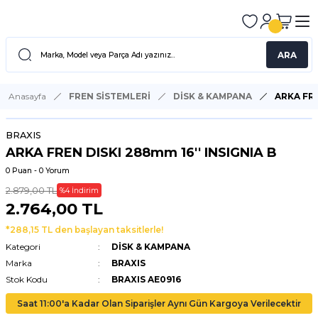
ARA
Anasayfa
FREN SİSTEMLERİ
DİSK & KAMPANA
ARKA FRE
BRAXIS
ARKA FREN DISKI 288mm 16'' INSIGNIA B
0 Puan - 0 Yorum
2.879,00 TL
%4 İndirim
2.764,00 TL
*288,15 TL den başlayan taksitlerle!
Kategori
DİSK & KAMPANA
Marka
BRAXIS
Stok Kodu
BRAXIS AE0916
Saat 11:00'a Kadar Olan Siparişler Aynı Gün Kargoya Verilecektir