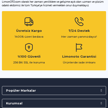
LimonOTO.com olarak her zaman yeniliklere ve gelişime açık olan uzman ve çözüm
odaklı ekibimiz ile tüm Türkiye’ye hizmet vermekten onur duymaktayız.
Gönder
Ücretsiz Kargo
7/24 Destek
1400₺ üzeri bedava
Her zaman yanınızdayız!
%100 Güvenli
Limonoto Garantisi
256 Bit SSL ile koruma
Ürünlerde iade imkanı
Popüler Markalar
Kurumsal