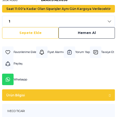
Saat 11:00'a Kadar Olan Siparişler Aynı Gün Kargoya Verilecektir
Sepete Ekle
Hemen Al
Fiyat Alarmı
Yorum Yap
Tavsiye Et
Paylaş
Whatsapp
Ürün Bilgisi
IVECO TICARI