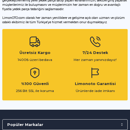
gerçekleştirememiş yerel yedek parça satışı yapan esnaflarımızın, sektöre giriş yaparak
müşterilerimiz ile buluşmasını ve müşterimizin her zaman en doğru ve avantajlı
fiyatla yedek parça tedariğini sağlamasıdır.
LimonOTO.com olarak her zaman yeniliklere ve gelişime açık olan uzman ve çözüm
odaklı ekibimiz ile tüm Türkiye’ye hizmet vermekten onur duymaktayız.
Gönder
Ücretsiz Kargo
7/24 Destek
1400₺ üzeri bedava
Her zaman yanınızdayız!
%100 Güvenli
Limonoto Garantisi
256 Bit SSL ile koruma
Ürünlerde iade imkanı
Popüler Markalar