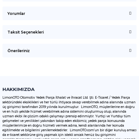
Yorumlar
Taksit Seçenekleri
Bu ürüne ilk yorumu siz yapın!
Önerileriniz
Yorum Yaz
Bu ürünün fiyat bilgisi, resim, ürün açıklamalarında ve diğer
konularda yetersiz gördüğünüz noktaları öneri formunu
kullanarak tarafımıza iletebilirsiniz.
Görüş ve önerileriniz için teşekkür ederiz.
HAKKIMIZDA
LimonOTO Otomotiv Yedek Parça İthalat ve İhracat Ltd. Şti. E-Ticaret / Yedek Parça
sektöründeki eksiklikleri ve her türlü ihtiyaca cevap verebilmek adına alanında uzman
Ürün resmi kalitesiz, bozuk veya görüntülenemiyor.
üç girişimci tarafından 2019 yılında kurulmuştur. LimonOTO, müşterilerine en doğru
ve en hızlı şekilde hizmet verebilmek adına sistemini oluşturmuş olup, alanında
Ürün açıklamasında eksik bilgiler bulunuyor.
uzman ekibi ile çözüm odaklı çalışmayı prensip edinmiştir. Yurtiçi ve Yurtdışı tüm
Ürün bilgilerinde hatalar bulunuyor.
gelişmeleri ve yenilikleri yakından takip eden ekibimiz, yedek parça konusunda
müşterilerimize en doğru hizmeti vermek adına, kendi alanlarında her konuda
Ürün fiyatı diğer sitelerden daha pahalı.
eğitilmekte ve bilgilerini yenilemektedirler. LimonOTO.com’un bir diğer kuruluş amacı
da e-ticaret sektörüne giriş yapmak için istekli ancak henüz bu girişimini
Bu ürüne benzer farklı alternatifler olmalı.