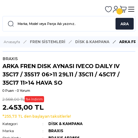
ARA
Anasayfa
FREN SİSTEMLERİ
DİSK & KAMPANA
ARKA FREN
BRAXIS
ARKA FREN DISK AYNASI IVECO DAILY IV
35C17 / 35S17 06>11 29L11 / 35C11 / 45C17 /
35C17 11>14 HAVA SO
0 Puan - 0 Yorum
2.568,00 TL
%4 İndirim
2.453,00 TL
*255,73 TL den başlayan taksitlerle!
Kategori
DİSK & KAMPANA
Marka
BRAXIS
Stok Kodu
BRAXIS AE0856