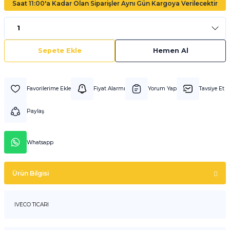
Saat 11:00'a Kadar Olan Siparişler Aynı Gün Kargoya Verilecektir
Sepete Ekle
Hemen Al
Fiyat Alarmı
Yorum Yap
Tavsiye Et
Paylaş
Whatsapp
Ürün Bilgisi
IVECO TICARI