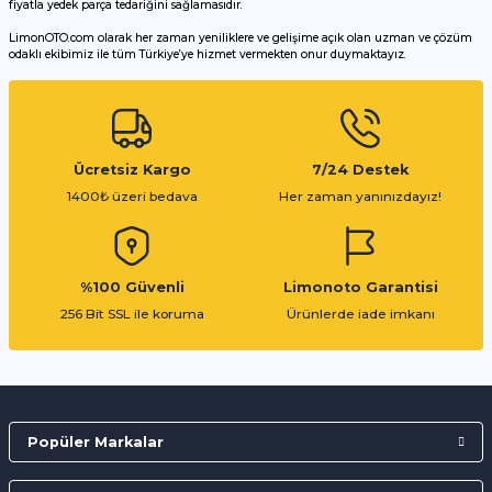
fiyatla yedek parça tedariğini sağlamasıdır.
LimonOTO.com olarak her zaman yeniliklere ve gelişime açık olan uzman ve çözüm
odaklı ekibimiz ile tüm Türkiye’ye hizmet vermekten onur duymaktayız.
Gönder
Ücretsiz Kargo
7/24 Destek
1400₺ üzeri bedava
Her zaman yanınızdayız!
%100 Güvenli
Limonoto Garantisi
256 Bit SSL ile koruma
Ürünlerde iade imkanı
Popüler Markalar