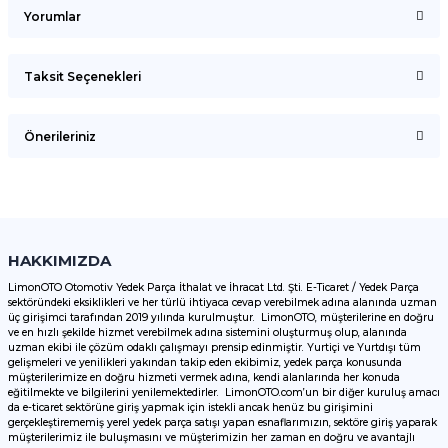
Yorumlar
Taksit Seçenekleri
Bu ürüne ilk yorumu siz yapın!
Önerileriniz
Yorum Yaz
Bu ürünün fiyat bilgisi, resim, ürün açıklamalarında ve diğer
konularda yetersiz gördüğünüz noktaları öneri formunu
kullanarak tarafımıza iletebilirsiniz.
Görüş ve önerileriniz için teşekkür ederiz.
HAKKIMIZDA
LimonOTO Otomotiv Yedek Parça İthalat ve İhracat Ltd. Şti. E-Ticaret / Yedek Parça
sektöründeki eksiklikleri ve her türlü ihtiyaca cevap verebilmek adına alanında uzman
Ürün resmi kalitesiz, bozuk veya görüntülenemiyor.
üç girişimci tarafından 2019 yılında kurulmuştur. LimonOTO, müşterilerine en doğru
ve en hızlı şekilde hizmet verebilmek adına sistemini oluşturmuş olup, alanında
Ürün açıklamasında eksik bilgiler bulunuyor.
uzman ekibi ile çözüm odaklı çalışmayı prensip edinmiştir. Yurtiçi ve Yurtdışı tüm
Ürün bilgilerinde hatalar bulunuyor.
gelişmeleri ve yenilikleri yakından takip eden ekibimiz, yedek parça konusunda
müşterilerimize en doğru hizmeti vermek adına, kendi alanlarında her konuda
Ürün fiyatı diğer sitelerden daha pahalı.
eğitilmekte ve bilgilerini yenilemektedirler. LimonOTO.com’un bir diğer kuruluş amacı
da e-ticaret sektörüne giriş yapmak için istekli ancak henüz bu girişimini
Bu ürüne benzer farklı alternatifler olmalı.
gerçekleştirememiş yerel yedek parça satışı yapan esnaflarımızın, sektöre giriş yaparak
müşterilerimiz ile buluşmasını ve müşterimizin her zaman en doğru ve avantajlı