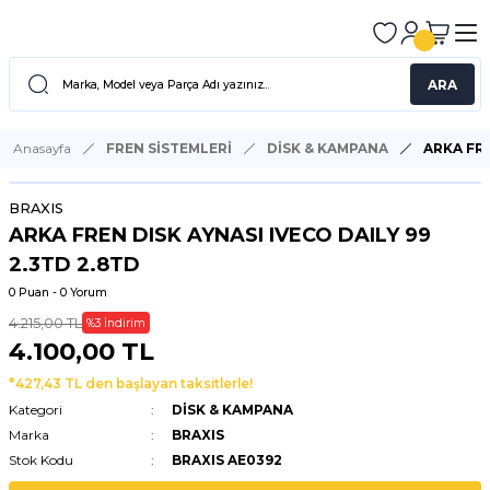
ARA
Anasayfa
FREN SİSTEMLERİ
DİSK & KAMPANA
ARKA FRE
BRAXIS
ARKA FREN DISK AYNASI IVECO DAILY 99
2.3TD 2.8TD
0 Puan - 0 Yorum
4.215,00 TL
%3 İndirim
4.100,00 TL
*427,43 TL den başlayan taksitlerle!
Kategori
DİSK & KAMPANA
Marka
BRAXIS
Stok Kodu
BRAXIS AE0392