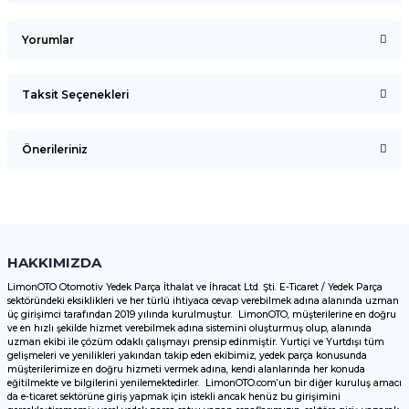
Yorumlar
Taksit Seçenekleri
Bu ürüne ilk yorumu siz yapın!
Önerileriniz
Yorum Yaz
Bu ürünün fiyat bilgisi, resim, ürün açıklamalarında ve diğer
konularda yetersiz gördüğünüz noktaları öneri formunu
kullanarak tarafımıza iletebilirsiniz.
Görüş ve önerileriniz için teşekkür ederiz.
HAKKIMIZDA
LimonOTO Otomotiv Yedek Parça İthalat ve İhracat Ltd. Şti. E-Ticaret / Yedek Parça
sektöründeki eksiklikleri ve her türlü ihtiyaca cevap verebilmek adına alanında uzman
Ürün resmi kalitesiz, bozuk veya görüntülenemiyor.
üç girişimci tarafından 2019 yılında kurulmuştur. LimonOTO, müşterilerine en doğru
ve en hızlı şekilde hizmet verebilmek adına sistemini oluşturmuş olup, alanında
Ürün açıklamasında eksik bilgiler bulunuyor.
uzman ekibi ile çözüm odaklı çalışmayı prensip edinmiştir. Yurtiçi ve Yurtdışı tüm
Ürün bilgilerinde hatalar bulunuyor.
gelişmeleri ve yenilikleri yakından takip eden ekibimiz, yedek parça konusunda
müşterilerimize en doğru hizmeti vermek adına, kendi alanlarında her konuda
Ürün fiyatı diğer sitelerden daha pahalı.
eğitilmekte ve bilgilerini yenilemektedirler. LimonOTO.com’un bir diğer kuruluş amacı
da e-ticaret sektörüne giriş yapmak için istekli ancak henüz bu girişimini
Bu ürüne benzer farklı alternatifler olmalı.