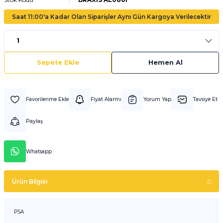
Saat 11:00'a Kadar Olan Siparişler Aynı Gün Kargoya Verilecektir
Sepete Ekle
Hemen Al
Fiyat Alarmı
Yorum Yap
Tavsiye Et
Paylaş
Whatsapp
Ürün Bilgisi
PSA