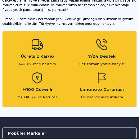
gerçekleştirememiş yerel yedek parça satışı yapan esnaflarımızın, sektöre giriş yaparak
müşterilerimiz ile buluşmasını ve müşterimizin her zaman en doğru ve avantajlı
fiyatla yedek parça tedariğini sağlamasıdır.
LimonOTO.com olarak her zaman yeniliklere ve gelişime açık olan uzman ve çözüm
odaklı ekibimiz ile tüm Türkiye’ye hizmet vermekten onur duymaktayız.
Gönder
Ücretsiz Kargo
7/24 Destek
1400₺ üzeri bedava
Her zaman yanınızdayız!
%100 Güvenli
Limonoto Garantisi
256 Bit SSL ile koruma
Ürünlerde iade imkanı
Popüler Markalar