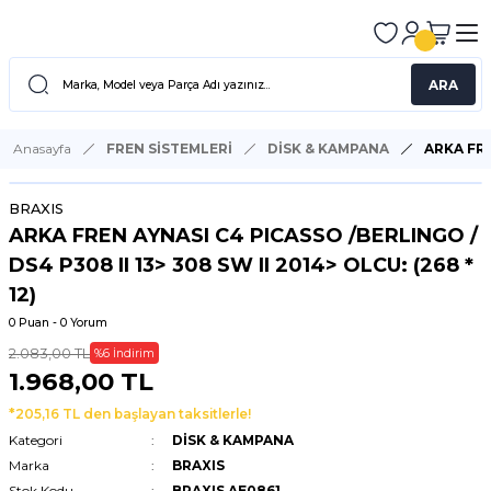
ARA
Anasayfa
FREN SİSTEMLERİ
DİSK & KAMPANA
ARKA FRE
BRAXIS
ARKA FREN AYNASI C4 PICASSO /BERLINGO /
DS4 P308 II 13> 308 SW II 2014> OLCU: (268 *
12)
0 Puan - 0 Yorum
2.083,00 TL
%6 İndirim
1.968,00 TL
*205,16 TL den başlayan taksitlerle!
Kategori
DİSK & KAMPANA
Marka
BRAXIS
Stok Kodu
BRAXIS AE0861