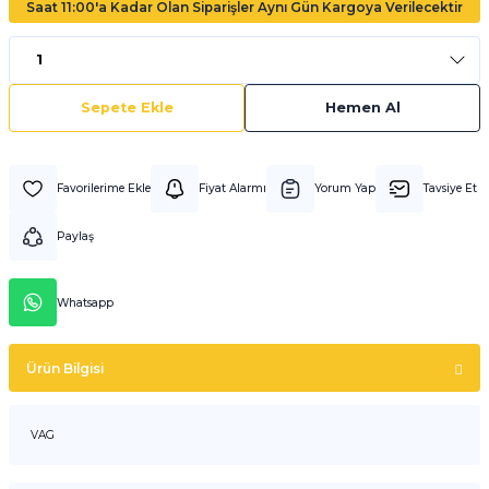
Saat 11:00'a Kadar Olan Siparişler Aynı Gün Kargoya Verilecektir
Sepete Ekle
Hemen Al
Fiyat Alarmı
Yorum Yap
Tavsiye Et
Paylaş
Whatsapp
Ürün Bilgisi
VAG