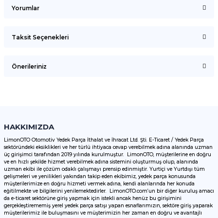
Yorumlar
Taksit Seçenekleri
Bu ürüne ilk yorumu siz yapın!
Önerileriniz
Yorum Yaz
Bu ürünün fiyat bilgisi, resim, ürün açıklamalarında ve diğer
konularda yetersiz gördüğünüz noktaları öneri formunu
kullanarak tarafımıza iletebilirsiniz.
Görüş ve önerileriniz için teşekkür ederiz.
HAKKIMIZDA
LimonOTO Otomotiv Yedek Parça İthalat ve İhracat Ltd. Şti. E-Ticaret / Yedek Parça
sektöründeki eksiklikleri ve her türlü ihtiyaca cevap verebilmek adına alanında uzman
Ürün resmi kalitesiz, bozuk veya görüntülenemiyor.
üç girişimci tarafından 2019 yılında kurulmuştur. LimonOTO, müşterilerine en doğru
ve en hızlı şekilde hizmet verebilmek adına sistemini oluşturmuş olup, alanında
Ürün açıklamasında eksik bilgiler bulunuyor.
uzman ekibi ile çözüm odaklı çalışmayı prensip edinmiştir. Yurtiçi ve Yurtdışı tüm
Ürün bilgilerinde hatalar bulunuyor.
gelişmeleri ve yenilikleri yakından takip eden ekibimiz, yedek parça konusunda
müşterilerimize en doğru hizmeti vermek adına, kendi alanlarında her konuda
Ürün fiyatı diğer sitelerden daha pahalı.
eğitilmekte ve bilgilerini yenilemektedirler. LimonOTO.com’un bir diğer kuruluş amacı
da e-ticaret sektörüne giriş yapmak için istekli ancak henüz bu girişimini
Bu ürüne benzer farklı alternatifler olmalı.
gerçekleştirememiş yerel yedek parça satışı yapan esnaflarımızın, sektöre giriş yaparak
müşterilerimiz ile buluşmasını ve müşterimizin her zaman en doğru ve avantajlı