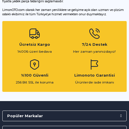
fiyatla yedek parça tedariğini sağlamasıdır.
LimonOTO.com olarak her zaman yeniliklere ve gelişime açık olan uzman ve çözüm
odaklı ekibimiz ile tüm Türkiye’ye hizmet vermekten onur duymaktayız.
Gönder
Ücretsiz Kargo
7/24 Destek
1400₺ üzeri bedava
Her zaman yanınızdayız!
%100 Güvenli
Limonoto Garantisi
256 Bit SSL ile koruma
Ürünlerde iade imkanı
Popüler Markalar