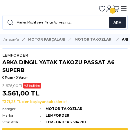
ARA
Anasayfa
MOTOR PARÇALARI
MOTOR TAKOZLARI
ARK
LEMFORDER
ARKA DINGIL YATAK TAKOZU PASSAT A6
SUPERB
0 Puan - 0 Yorum
3.676,00 TL
%3 İndirim
3.561,00 TL
*371,23 TL den başlayan taksitlerle!
Kategori
MOTOR TAKOZLARI
Marka
LEMFORDER
Stok Kodu
LEMFORDER 2594701