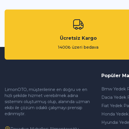
Ücretsiz Kargo
1400₺ üzeri bedava
Popüler Ma
Bmw Yedek P
LimonOTO, müşterilerine en doğru ve en
hızlı şekilde hizmet verebilmek adına
Dacia Yedek 
sistemini oluşturmuş olup, alanında uzman
Fiat Yedek Pa
ekibi ile çözüm odaklı çalışmayı prensip
edinmiştir.
Honda Yedek
Hyundai Yede