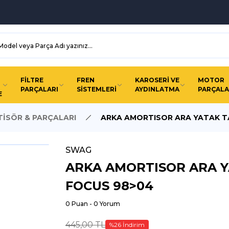
FİLTRE
FREN
KAROSERİ VE
MOTOR
PARÇALARI
SİSTEMLERİ
AYDINLATMA
PARÇALA
E
İSÖR & PARÇALARI
ARKA AMORTISOR ARA YATAK T
SWAG
ARKA AMORTISOR ARA 
FOCUS 98>04
0 Puan - 0 Yorum
445,00 TL
%26 İndirim