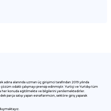
za iletebilirsiniz.
ek adına alanında uzman üç girişimci tarafından 2019 yılında
özüm odaklı çalışmayı prensip edinmiştir. Yurtiçi ve Yurtdışı tüm
 her konuda eğitilmekte ve bilgilerini yenilemektedirler.
k parça satışı yapan esnaflarımızın, sektöre giriş yaparak
 duymaktayız.