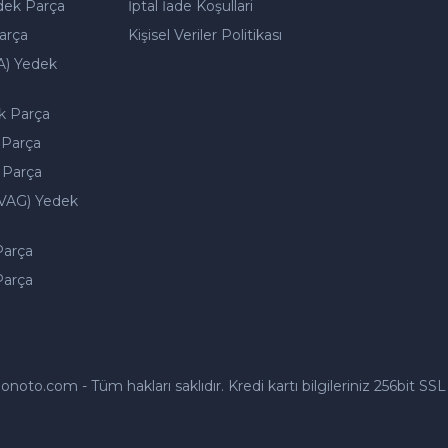
dek Parça
İptal İade Koşullari
arça
Kişisel Veriler Politikası
A) Yedek
k Parça
 Parça
 Parça
VAG) Yedek
Parça
Parça
to.com - Tüm hakları saklıdır. Kredi kartı bilgileriniz 256bit SSL 