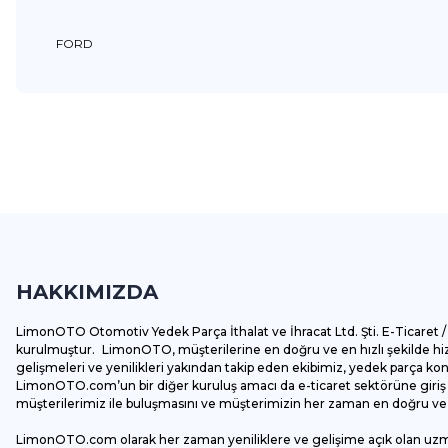
FORD
Bu ürünün fiyat bilgisi, resim, ürün açıklamalarında ve diğer k
Görüş ve önerileriniz için teşekkür ederiz.
Ürün resmi kalitesiz, bozuk veya görüntülenemiyor.
Ürün açıklamasında eksik bilgiler bulunuyor.
HAKKIMIZDA
Ürün bilgilerinde hatalar bulunuyor.
Ürün fiyatı diğer sitelerden daha pahalı.
LimonOTO Otomotiv Yedek Parça İthalat ve İhracat Ltd. Şti. E-Ticaret / 
Bu ürüne benzer farklı alternatifler olmalı.
kurulmuştur. LimonOTO, müşterilerine en doğru ve en hızlı şekilde hizm
gelişmeleri ve yenilikleri yakından takip eden ekibimiz, yedek parça k
LimonOTO.com’un bir diğer kuruluş amacı da e-ticaret sektörüne giriş y
müşterilerimiz ile buluşmasını ve müşterimizin her zaman en doğru ve av
LimonOTO.com olarak her zaman yeniliklere ve gelişime açık olan uz