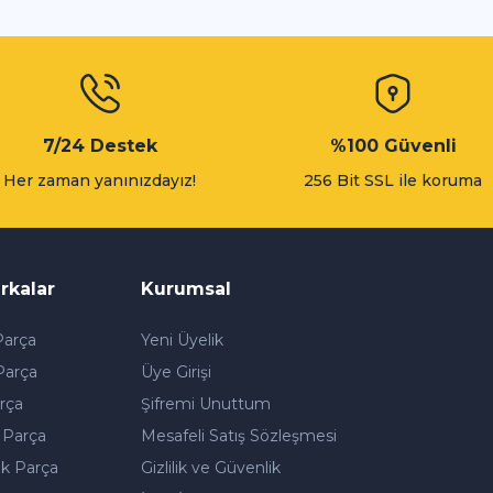
Gönder
7/24 Destek
%100 Güvenli
Her zaman yanınızdayız!
256 Bit SSL ile koruma
rkalar
Kurumsal
arça
Yeni Üyelik
Parça
Üye Girişi
rça
Şifremi Unuttum
 Parça
Mesafeli Satış Sözleşmesi
k Parça
Gizlilik ve Güvenlik