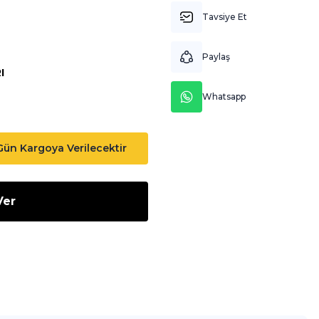
Tavsiye Et
Paylaş
I
Whatsapp
 Gün Kargoya Verilecektir
Ver