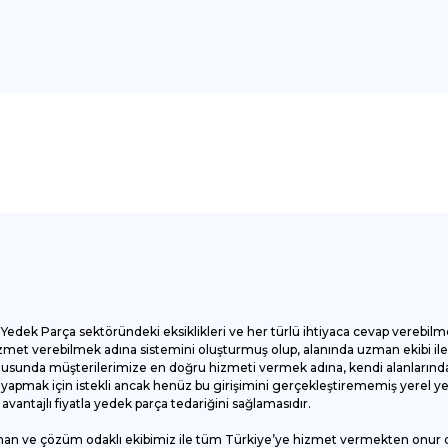
onularda yetersiz gördüğünüz noktaları öneri formunu kullanarak tarafımı
Bu ürüne ilk yorumu siz yapın!
Yorum Yaz
Yedek Parça sektöründeki eksiklikleri ve her türlü ihtiyaca cevap verebilm
et verebilmek adına sistemini oluşturmuş olup, alanında uzman ekibi ile ç
onusunda müşterilerimize en doğru hizmeti vermek adına, kendi alanlarında
apmak için istekli ancak henüz bu girişimini gerçekleştirememiş yerel yede
antajlı fiyatla yedek parça tedariğini sağlamasıdır.
man ve çözüm odaklı ekibimiz ile tüm Türkiye’ye hizmet vermekten onur