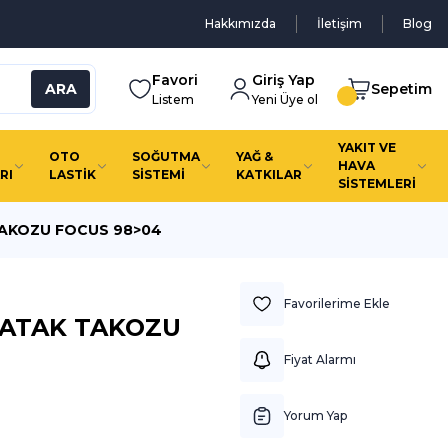
Hakkımızda
İletişim
Blog
Favori
Giriş Yap
ARA
Sepetim
Listem
Yeni Üye ol
YAKIT VE
OTO
SOĞUTMA
YAĞ &
HAVA
RI
LASTİK
SİSTEMİ
KATKILAR
SİSTEMLERİ
AKOZU FOCUS 98>04
YATAK TAKOZU
Fiyat Alarmı
Yorum Yap