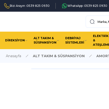
Bizi Arayın :
0539 825 0930
WhatsApp :
0539 825 0930
ELEKTRİK
ALT TAKIM &
DEBRİYAJ
DİREKSİYON
&
SÜSPANSİYON
SİSTEMLERİ
ATEŞLEM
Anasayfa
ALT TAKIM & SÜSPANSİYON
AMORT