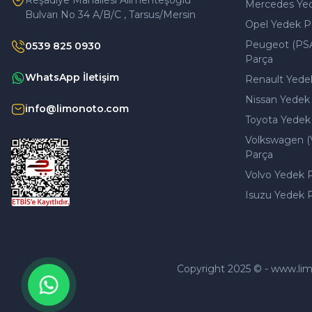
Reşadiye Mahallesi Alimenteşoğlu
Mercedes Ye
Bulvarı No 34 A/B/C , Tarsus/Mersin
Opel Yedek P
Peugeot (PS
0539 825 0930
Parça
WhatsApp İletişim
Renault Yede
Nissan Yedek
info@limonoto.com
Toyota Yedek
Volkswagen (
Parça
Volvo Yedek 
Isuzu Yedek 
Copyright 2025 © - www.limono