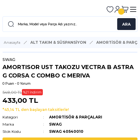
ARA
Anasayfa
ALT TAKIM & SÜSPANSİYON
AMORTİSÖR & PARÇA
SWAG
AMORTISOR UST TAKOZU VECTRA B ASTRA
G CORSA C COMBO C MERIVA
0 Puan - 0 Yorum
548,00 TL
%21 İndirim
433,00 TL
*45,14 TL den başlayan taksitlerle!
Kategori
AMORTİSÖR & PARÇALARI
Marka
SWAG
Stok Kodu
SWAG 40540010