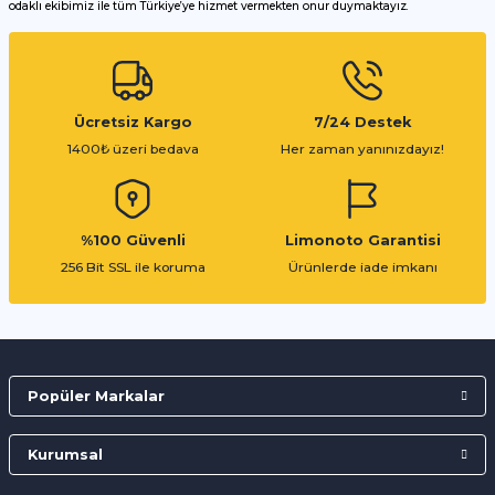
odaklı ekibimiz ile tüm Türkiye’ye hizmet vermekten onur duymaktayız.
Gönder
Ücretsiz Kargo
7/24 Destek
1400₺ üzeri bedava
Her zaman yanınızdayız!
%100 Güvenli
Limonoto Garantisi
256 Bit SSL ile koruma
Ürünlerde iade imkanı
Popüler Markalar
Kurumsal