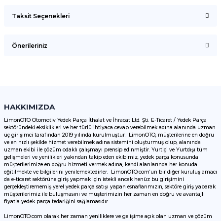
Taksit Seçenekleri
Bu ürüne ilk yorumu siz yapın!
Önerileriniz
Yorum Yaz
Bu ürünün fiyat bilgisi, resim, ürün açıklamalarında ve diğer
konularda yetersiz gördüğünüz noktaları öneri formunu
kullanarak tarafımıza iletebilirsiniz.
Görüş ve önerileriniz için teşekkür ederiz.
HAKKIMIZDA
LimonOTO Otomotiv Yedek Parça İthalat ve İhracat Ltd. Şti. E-Ticaret / Yedek Parça
sektöründeki eksiklikleri ve her türlü ihtiyaca cevap verebilmek adına alanında uzman
Ürün resmi kalitesiz, bozuk veya görüntülenemiyor.
üç girişimci tarafından 2019 yılında kurulmuştur. LimonOTO, müşterilerine en doğru
ve en hızlı şekilde hizmet verebilmek adına sistemini oluşturmuş olup, alanında
Ürün açıklamasında eksik bilgiler bulunuyor.
uzman ekibi ile çözüm odaklı çalışmayı prensip edinmiştir. Yurtiçi ve Yurtdışı tüm
Ürün bilgilerinde hatalar bulunuyor.
gelişmeleri ve yenilikleri yakından takip eden ekibimiz, yedek parça konusunda
müşterilerimize en doğru hizmeti vermek adına, kendi alanlarında her konuda
Ürün fiyatı diğer sitelerden daha pahalı.
eğitilmekte ve bilgilerini yenilemektedirler. LimonOTO.com’un bir diğer kuruluş amacı
da e-ticaret sektörüne giriş yapmak için istekli ancak henüz bu girişimini
Bu ürüne benzer farklı alternatifler olmalı.
gerçekleştirememiş yerel yedek parça satışı yapan esnaflarımızın, sektöre giriş yaparak
müşterilerimiz ile buluşmasını ve müşterimizin her zaman en doğru ve avantajlı
fiyatla yedek parça tedariğini sağlamasıdır.
LimonOTO.com olarak her zaman yeniliklere ve gelişime açık olan uzman ve çözüm