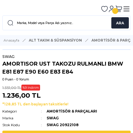
ARA
Anasayfa
ALT TAKIM & SÜSPANSİYON
AMORTİSÖR & PARÇA
SWAG
AMORTISOR UST TAKOZU RULMANLI BMW
E81 E87 E90 E60 E83 E84
0 Puan - 0 Yorum
1.351,00 TL
%9 İndirim
1.236,00 TL
*128,85 TL den başlayan taksitlerle!
Kategori
AMORTİSÖR & PARÇALARI
Marka
SWAG
Stok Kodu
SWAG 20922108