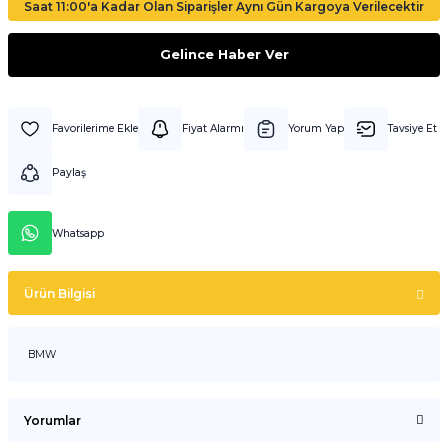
Saat 11:00'a Kadar Olan Siparişler Aynı Gün Kargoya Verilecektir
Gelince Haber Ver
Fiyat Alarmı
Yorum Yap
Tavsiye Et
Paylaş
Whatsapp
Ürün Bilgisi
BMW
Yorumlar