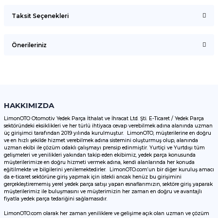
Taksit Seçenekleri
Bu ürüne ilk yorumu siz yapın!
Önerileriniz
Yorum Yaz
Bu ürünün fiyat bilgisi, resim, ürün açıklamalarında ve diğer
konularda yetersiz gördüğünüz noktaları öneri formunu
kullanarak tarafımıza iletebilirsiniz.
Görüş ve önerileriniz için teşekkür ederiz.
HAKKIMIZDA
LimonOTO Otomotiv Yedek Parça İthalat ve İhracat Ltd. Şti. E-Ticaret / Yedek Parça
sektöründeki eksiklikleri ve her türlü ihtiyaca cevap verebilmek adına alanında uzman
Ürün resmi kalitesiz, bozuk veya görüntülenemiyor.
üç girişimci tarafından 2019 yılında kurulmuştur. LimonOTO, müşterilerine en doğru
ve en hızlı şekilde hizmet verebilmek adına sistemini oluşturmuş olup, alanında
Ürün açıklamasında eksik bilgiler bulunuyor.
uzman ekibi ile çözüm odaklı çalışmayı prensip edinmiştir. Yurtiçi ve Yurtdışı tüm
Ürün bilgilerinde hatalar bulunuyor.
gelişmeleri ve yenilikleri yakından takip eden ekibimiz, yedek parça konusunda
müşterilerimize en doğru hizmeti vermek adına, kendi alanlarında her konuda
Ürün fiyatı diğer sitelerden daha pahalı.
eğitilmekte ve bilgilerini yenilemektedirler. LimonOTO.com’un bir diğer kuruluş amacı
da e-ticaret sektörüne giriş yapmak için istekli ancak henüz bu girişimini
Bu ürüne benzer farklı alternatifler olmalı.
gerçekleştirememiş yerel yedek parça satışı yapan esnaflarımızın, sektöre giriş yaparak
müşterilerimiz ile buluşmasını ve müşterimizin her zaman en doğru ve avantajlı
fiyatla yedek parça tedariğini sağlamasıdır.
LimonOTO.com olarak her zaman yeniliklere ve gelişime açık olan uzman ve çözüm