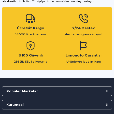
odaklı ekibimiz ile tüm Türkiye’ye hizmet vermekten onur duymaktayız.
Gönder
Ücretsiz Kargo
7/24 Destek
1400₺ üzeri bedava
Her zaman yanınızdayız!
%100 Güvenli
Limonoto Garantisi
256 Bit SSL ile koruma
Ürünlerde iade imkanı
Popüler Markalar
Kurumsal