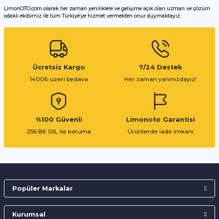
LimonOTO.com olarak her zaman yeniliklere ve gelişime açık olan uzman ve çözüm
odaklı ekibimiz ile tüm Türkiye’ye hizmet vermekten onur duymaktayız.
Gönder
Ücretsiz Kargo
7/24 Destek
1400₺ üzeri bedava
Her zaman yanınızdayız!
%100 Güvenli
Limonoto Garantisi
256 Bit SSL ile koruma
Ürünlerde iade imkanı
Popüler Markalar
Kurumsal