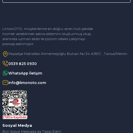
LimonOTO, müşterilerine en doğru ve en hızlı şekilde
hizmet verebilmek adına sistemini oluşturmuş olup,
alanında uzman ekibi ile çözüm odaklı çalışmayı
prensip edinmiştir.
Reşadiye Mahallesi Alimenteşoğlu Bulvarı No 34 A/B/C , Tarsus/Mersin
0539 825 0930
WhatsApp İletişim
info@limonoto.com
Sosyal Medya
Bizi Sosyal Medyada da Takip Edin!