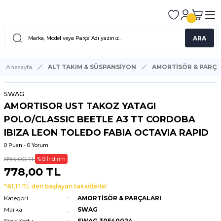
ARA
Anasayfa
ALT TAKIM & SÜSPANSİYON
AMORTİSÖR & PARÇA
SWAG
AMORTISOR UST TAKOZ YATAGI
POLO/CLASSIC BEETLE A3 TT CORDOBA
IBIZA LEON TOLEDO FABIA OCTAVIA RAPID
0 Puan - 0 Yorum
893,00 TL
%13 İndirim
778,00 TL
*81,11 TL den başlayan taksitlerle!
Kategori
AMORTİSÖR & PARÇALARI
Marka
SWAG
Stok Kodu
SWAG 30540024