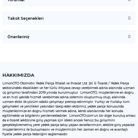
Taksit Seçenekleri
Bu ürüne ilk yorumu siz yapın!
Önerileriniz
Yorum Yaz
Bu ürünün fiyat bilgisi, resim, ürün açıklamalarında ve diğer
konularda yetersiz gördüğünüz noktaları öneri formunu
kullanarak tarafımıza iletebilirsiniz.
Görüş ve önerileriniz için teşekkür ederiz.
HAKKIMIZDA
LimonOTO Otomotiv Yedek Parça İthalat ve İhracat Ltd. Şti. E-Ticaret / Yedek Parça
sektöründeki eksiklikleri ve her türlü ihtiyaca cevap verebilmek adına alanında uzman
Ürün resmi kalitesiz, bozuk veya görüntülenemiyor.
üç girişimci tarafından 2019 yılında kurulmuştur. LimonOTO, müşterilerine en doğru
ve en hızlı şekilde hizmet verebilmek adına sistemini oluşturmuş olup, alanında
Ürün açıklamasında eksik bilgiler bulunuyor.
uzman ekibi ile çözüm odaklı çalışmayı prensip edinmiştir. Yurtiçi ve Yurtdışı tüm
Ürün bilgilerinde hatalar bulunuyor.
gelişmeleri ve yenilikleri yakından takip eden ekibimiz, yedek parça konusunda
müşterilerimize en doğru hizmeti vermek adına, kendi alanlarında her konuda
Ürün fiyatı diğer sitelerden daha pahalı.
eğitilmekte ve bilgilerini yenilemektedirler. LimonOTO.com’un bir diğer kuruluş amacı
da e-ticaret sektörüne giriş yapmak için istekli ancak henüz bu girişimini
Bu ürüne benzer farklı alternatifler olmalı.
gerçekleştirememiş yerel yedek parça satışı yapan esnaflarımızın, sektöre giriş yaparak
müşterilerimiz ile buluşmasını ve müşterimizin her zaman en doğru ve avantajlı
fiyatla yedek parça tedariğini sağlamasıdır.