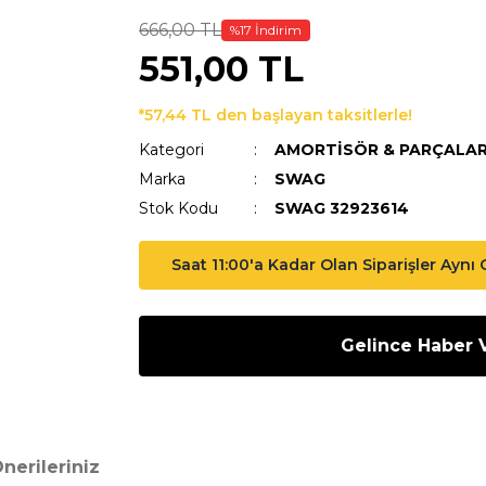
666,00 TL
%17 İndirim
551,00 TL
*57,44 TL den başlayan taksitlerle!
Kategori
AMORTİSÖR & PARÇALAR
Marka
SWAG
Stok Kodu
SWAG 32923614
Saat 11:00'a Kadar Olan Siparişler Aynı
Gelince Haber 
nerileriniz