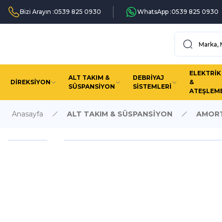
Bizi Arayın :
0539 825 0930
WhatsApp :
0539 825 0930
ELEKTRİK
ALT TAKIM &
DEBRİYAJ
DİREKSİYON
&
SÜSPANSİYON
SİSTEMLERİ
ATEŞLEM
Anasayfa
ALT TAKIM & SÜSPANSİYON
AMORT