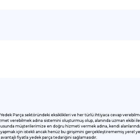
onularda yetersiz gördüğünüz noktaları öneri formunu kullanarak tarafımı
Bu ürüne ilk yorumu siz yapın!
Yorum Yaz
Yedek Parça sektöründeki eksiklikleri ve her türlü ihtiyaca cevap verebilm
et verebilmek adına sistemini oluşturmuş olup, alanında uzman ekibi ile ç
onusunda müşterilerimize en doğru hizmeti vermek adına, kendi alanlarında
apmak için istekli ancak henüz bu girişimini gerçekleştirememiş yerel yede
antajlı fiyatla yedek parça tedariğini sağlamasıdır.