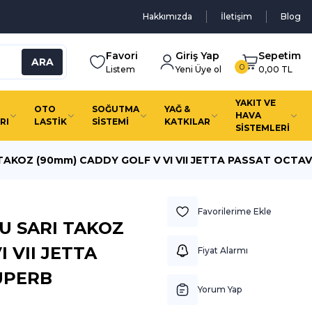
Hakkımızda
İletişim
Blog
Favori
Giriş Yap
Sepetim
ARA
0
Listem
Yeni Üye ol
0,00 TL
YAKIT VE
OTO
SOĞUTMA
YAĞ &
HAVA
RI
LASTİK
SİSTEMİ
KATKILAR
SİSTEMLERİ
AKOZ (90mm) CADDY GOLF V VI VII JETTA PASSAT OCTAV
U SARI TAKOZ
 VII JETTA
Fiyat Alarmı
UPERB
Yorum Yap