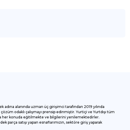
za iletebilirsiniz.
ek adına alanında uzman üç girişimci tarafından 2019 yılında
özüm odaklı çalışmayı prensip edinmiştir. Yurtiçi ve Yurtdışı tüm
 her konuda eğitilmekte ve bilgilerini yenilemektedirler.
k parça satışı yapan esnaflarımızın, sektöre giriş yaparak