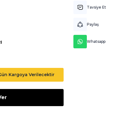
Tavsiye Et
Paylaş
Whatsapp
I
 Gün Kargoya Verilecektir
Ver