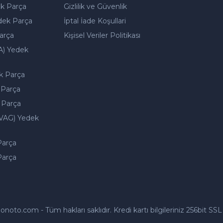
k Parça
Gizlilik ve Güvenlik
dek Parça
İptal İade Koşullari
arça
Kişisel Veriler Politikası
A) Yedek
k Parça
 Parça
 Parça
VAG) Yedek
Parça
Parça
to.com - Tüm hakları saklıdır. Kredi kartı bilgileriniz 256bit SSL 