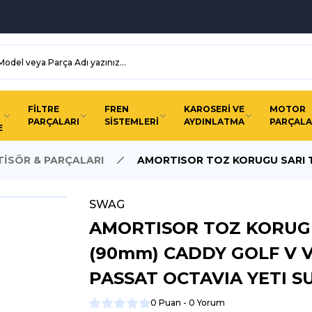
FİLTRE
FREN
KAROSERİ VE
MOTOR
PARÇALARI
SİSTEMLERİ
AYDINLATMA
PARÇALA
E
İSÖR & PARÇALARI
AMORTISOR TOZ KORUGU SARI T
SWAG
AMORTISOR TOZ KORUG
(90mm) CADDY GOLF V VI
PASSAT OCTAVIA YETI S
0 Puan - 0 Yorum