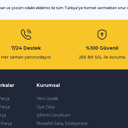
man ve çözüm odaklı ekibimiz ile tüm Türkiye’ye hizmet vermekten onur
Gönder
7/24 Destek
%100 Güvenli
Her zaman yanınızdayız!
256 Bit SSL ile koruma
rkalar
Kurumsal
arça
Yeni Üyelik
Parça
Üye Girişi
rça
Şifremi Unuttum
 Parça
Mesafeli Satış Sözleşmesi