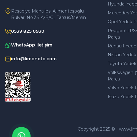
Hyundai Yede
Reşadiye Mahallesi Alimenteşoğlu
Mercedes Ye
Bulvarı No 34 A/B/C , Tarsus/Mersin
Opel Yedek P
Peugeot (PS
0539 825 0930
Parça
WhatsApp İletişim
Renault Yede
Nissan Yedek
info@limonoto.com
Toyota Yedek
Volkswagen (
Parça
Volvo Yedek 
Isuzu Yedek 
Copyright 2025 © - www.limono