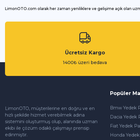
LimonOTO.com olarak her zaman yeniliklere ve gelişime açık olan uz
Ücretsiz Kargo
1400₺ üzeri bedava
Popüler Ma
Bmw Yedek P
LimonOTO, müşterilerine en doğru ve en
hızlı şekilde hizmet verebilmek adına
Dacia Yedek 
sistemini oluşturmuş olup, alanında uzman
Fiat Yedek Pa
ekibi ile çözüm odaklı çalışmayı prensip
edinmiştir.
Honda Yedek