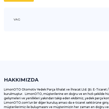
VAG
Bu ürünün fiyat bilgisi, resim, ürün açıklamalarında ve diğer k
Görüş ve önerileriniz için teşekkür ederiz.
Ürün resmi kalitesiz, bozuk veya görüntülenemiyor.
Ürün açıklamasında eksik bilgiler bulunuyor.
HAKKIMIZDA
Ürün bilgilerinde hatalar bulunuyor.
Ürün fiyatı diğer sitelerden daha pahalı.
LimonOTO Otomotiv Yedek Parça İthalat ve İhracat Ltd. Şti. E-Ticaret / 
Bu ürüne benzer farklı alternatifler olmalı.
kurulmuştur. LimonOTO, müşterilerine en doğru ve en hızlı şekilde hizm
gelişmeleri ve yenilikleri yakından takip eden ekibimiz, yedek parça k
LimonOTO.com’un bir diğer kuruluş amacı da e-ticaret sektörüne giriş y
müşterilerimiz ile buluşmasını ve müşterimizin her zaman en doğru ve av