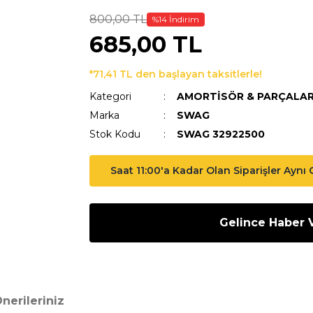
800,00 TL
%14 İndirim
685,00 TL
*71,41 TL den başlayan taksitlerle!
Kategori
AMORTİSÖR & PARÇALAR
Marka
SWAG
Stok Kodu
SWAG 32922500
Saat 11:00'a Kadar Olan Siparişler Aynı
Gelince Haber 
nerileriniz