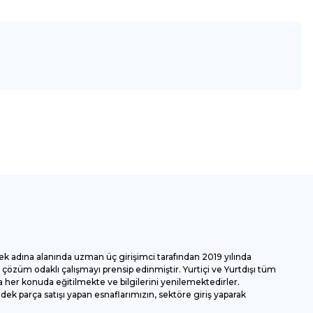
za iletebilirsiniz.
ek adına alanında uzman üç girişimci tarafından 2019 yılında
özüm odaklı çalışmayı prensip edinmiştir. Yurtiçi ve Yurtdışı tüm
 her konuda eğitilmekte ve bilgilerini yenilemektedirler.
k parça satışı yapan esnaflarımızın, sektöre giriş yaparak