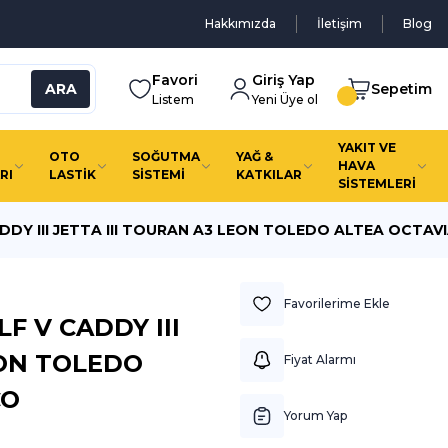
Hakkımızda
İletişim
Blog
Favori
Giriş Yap
ARA
Sepetim
Listem
Yeni Üye ol
YAKIT VE
OTO
SOĞUTMA
YAĞ &
HAVA
RI
LASTİK
SİSTEMİ
KATKILAR
SİSTEMLERİ
DY III JETTA III TOURAN A3 LEON TOLEDO ALTEA OCTAV
 V CADDY III
EON TOLEDO
Fiyat Alarmı
CO
Yorum Yap