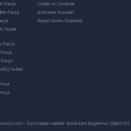
k Parça
Gizlilik ve Güvenlik
dek Parça
İptal İade Koşullari
arça
Kişisel Veriler Politikası
A) Yedek
k Parça
 Parça
 Parça
VAG) Yedek
Parça
Parça
to.com - Tüm hakları saklıdır. Kredi kartı bilgileriniz 256bit SSL 