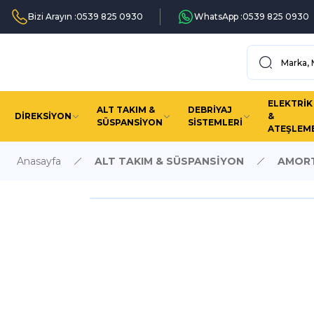
Bizi Arayın :
0539 825 0930
WhatsApp :
0539 825 0930
ELEKTRİK
ALT TAKIM &
DEBRİYAJ
DİREKSİYON
&
SÜSPANSİYON
SİSTEMLERİ
ATEŞLEM
Anasayfa
ALT TAKIM & SÜSPANSİYON
AMORT