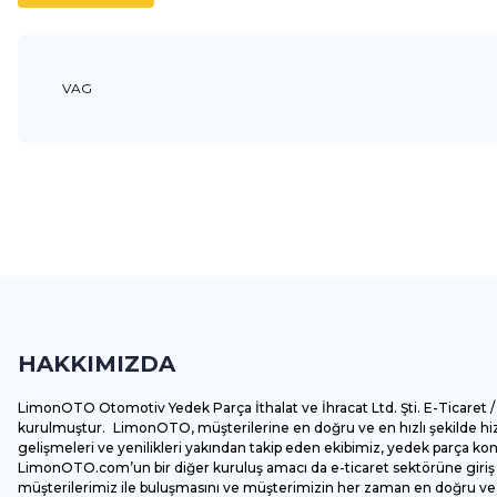
VAG
Bu ürünün fiyat bilgisi, resim, ürün açıklamalarında ve diğer k
Görüş ve önerileriniz için teşekkür ederiz.
Ürün resmi kalitesiz, bozuk veya görüntülenemiyor.
Ürün açıklamasında eksik bilgiler bulunuyor.
HAKKIMIZDA
Ürün bilgilerinde hatalar bulunuyor.
Ürün fiyatı diğer sitelerden daha pahalı.
LimonOTO Otomotiv Yedek Parça İthalat ve İhracat Ltd. Şti. E-Ticaret / 
Bu ürüne benzer farklı alternatifler olmalı.
kurulmuştur. LimonOTO, müşterilerine en doğru ve en hızlı şekilde hizm
gelişmeleri ve yenilikleri yakından takip eden ekibimiz, yedek parça k
LimonOTO.com’un bir diğer kuruluş amacı da e-ticaret sektörüne giriş y
müşterilerimiz ile buluşmasını ve müşterimizin her zaman en doğru ve av