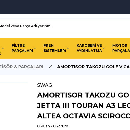
FİLTRE
FREN
KAROSERİ VE
MOTOR
PARÇALARI
SİSTEMLERİ
AYDINLATMA
PARÇALA
E
İSÖR & PARÇALARI
AMORTISOR TAKOZU GOLF V CAD
SWAG
AMORTISOR TAKOZU GOLF
JETTA III TOURAN A3 L
ALTEA OCTAVIA SCIROC
0 Puan - 0 Yorum