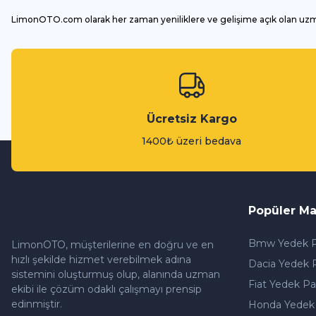
LimonOTO.com olarak her zaman yeniliklere ve gelişime açık olan uz
Ücretsiz Kargo
1400₺ üzeri bedava
Popüler Ma
Bmw Yedek P
LimonOTO, müşterilerine en doğru ve en
hızlı şekilde hizmet verebilmek adına
Dacia Yedek 
sistemini oluşturmuş olup, alanında uzman
Fiat Yedek Pa
ekibi ile çözüm odaklı çalışmayı prensip
edinmiştir.
Honda Yedek