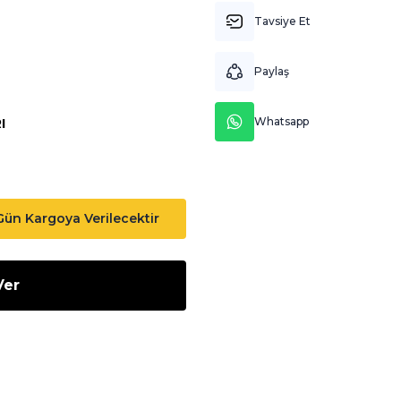
Tavsiye Et
Paylaş
Whatsapp
I
 Gün Kargoya Verilecektir
Ver