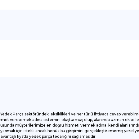
onularda yetersiz gördüğünüz noktaları öneri formunu kullanarak tarafımı
Bu ürüne ilk yorumu siz yapın!
Yorum Yaz
Yedek Parça sektöründeki eksiklikleri ve her türlü ihtiyaca cevap verebilm
et verebilmek adına sistemini oluşturmuş olup, alanında uzman ekibi ile ç
onusunda müşterilerimize en doğru hizmeti vermek adına, kendi alanlarında
apmak için istekli ancak henüz bu girişimini gerçekleştirememiş yerel yede
antajlı fiyatla yedek parça tedariğini sağlamasıdır.