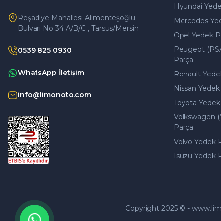
Hyundai Yede
Reşadiye Mahallesi Alimenteşoğlu
Mercedes Ye
Bulvarı No 34 A/B/C , Tarsus/Mersin
Opel Yedek P
Peugeot (PS
0539 825 0930
Parça
WhatsApp İletişim
Renault Yede
Nissan Yedek
info@limonoto.com
Toyota Yedek
Volkswagen (
Parça
Volvo Yedek 
Isuzu Yedek 
Copyright 2025 © - www.limono