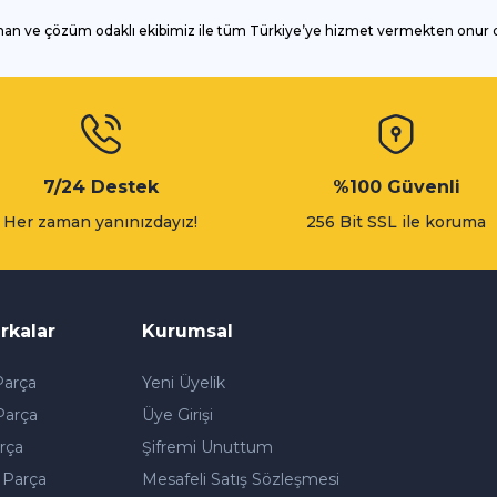
man ve çözüm odaklı ekibimiz ile tüm Türkiye’ye hizmet vermekten onur
Gönder
7/24 Destek
%100 Güvenli
Her zaman yanınızdayız!
256 Bit SSL ile koruma
rkalar
Kurumsal
arça
Yeni Üyelik
Parça
Üye Girişi
rça
Şifremi Unuttum
 Parça
Mesafeli Satış Sözleşmesi