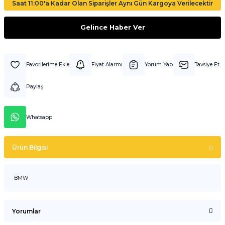
Saat 11:00'a Kadar Olan Siparişler Aynı Gün Kargoya Verilecektir
Gelince Haber Ver
Fiyat Alarmı
Yorum Yap
Tavsiye Et
Paylaş
Whatsapp
Ürün Bilgisi
BMW
Yorumlar