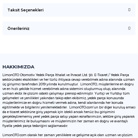
Taksit Seçenekleri
Bu ürüne ilk yorumu siz yapın!
Önerileriniz
Yorum Yaz
Bu ürünün fiyat bilgisi, resim, ürün açıklamalarında ve diğer
konularda yetersiz gördüğünüz noktaları öneri formunu
kullanarak tarafımıza iletebilirsiniz.
Görüş ve önerileriniz için teşekkür ederiz.
HAKKIMIZDA
LimonOTO Otomotiv Yedek Parça İthalat ve İhracat Ltd. Şti. E-Ticaret / Yedek Parça
sektöründeki eksiklikleri ve her türlü ihtiyaca cevap verebilmek adına alanında uzman
Ürün resmi kalitesiz, bozuk veya görüntülenemiyor.
üç girişimci tarafından 2019 yılında kurulmuştur. LimonOTO, müşterilerine en doğru
ve en hızlı şekilde hizmet verebilmek adına sistemini oluşturmuş olup, alanında
Ürün açıklamasında eksik bilgiler bulunuyor.
uzman ekibi ile çözüm odaklı çalışmayı prensip edinmiştir. Yurtiçi ve Yurtdışı tüm
Ürün bilgilerinde hatalar bulunuyor.
gelişmeleri ve yenilikleri yakından takip eden ekibimiz, yedek parça konusunda
müşterilerimize en doğru hizmeti vermek adına, kendi alanlarında her konuda
Ürün fiyatı diğer sitelerden daha pahalı.
eğitilmekte ve bilgilerini yenilemektedirler. LimonOTO.com’un bir diğer kuruluş amacı
da e-ticaret sektörüne giriş yapmak için istekli ancak henüz bu girişimini
Bu ürüne benzer farklı alternatifler olmalı.
gerçekleştirememiş yerel yedek parça satışı yapan esnaflarımızın, sektöre giriş yaparak
müşterilerimiz ile buluşmasını ve müşterimizin her zaman en doğru ve avantajlı
fiyatla yedek parça tedariğini sağlamasıdır.
LimonOTO.com olarak her zaman yeniliklere ve gelişime açık olan uzman ve çözüm