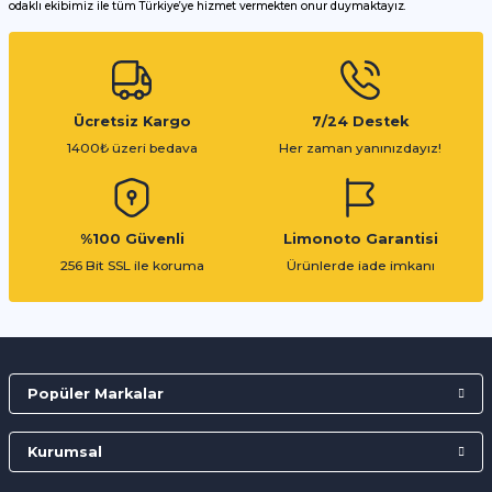
odaklı ekibimiz ile tüm Türkiye’ye hizmet vermekten onur duymaktayız.
Gönder
Ücretsiz Kargo
7/24 Destek
1400₺ üzeri bedava
Her zaman yanınızdayız!
%100 Güvenli
Limonoto Garantisi
256 Bit SSL ile koruma
Ürünlerde iade imkanı
Popüler Markalar
Kurumsal