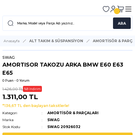
ARA
Anasayfa
ALT TAKIM & SÜSPANSİYON
AMORTİSÖR & PARÇA
SWAG
AMORTISOR TAKOZU ARKA BMW E60 E63
E65
0 Puan - 0 Yorum
1.426,00 TL
%8 İndirim
1.311,00 TL
*136,67 TL den başlayan taksitlerle!
Kategori
AMORTİSÖR & PARÇALARI
Marka
SWAG
Stok Kodu
SWAG 20926032