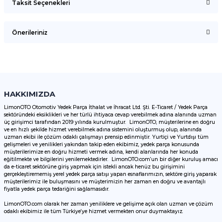
Taksit Seçenekleri
Bu ürüne ilk yorumu siz yapın!
Önerileriniz
Yorum Yaz
Bu ürünün fiyat bilgisi, resim, ürün açıklamalarında ve diğer
konularda yetersiz gördüğünüz noktaları öneri formunu
kullanarak tarafımıza iletebilirsiniz.
Görüş ve önerileriniz için teşekkür ederiz.
HAKKIMIZDA
LimonOTO Otomotiv Yedek Parça İthalat ve İhracat Ltd. Şti. E-Ticaret / Yedek Parça
sektöründeki eksiklikleri ve her türlü ihtiyaca cevap verebilmek adına alanında uzman
Ürün resmi kalitesiz, bozuk veya görüntülenemiyor.
üç girişimci tarafından 2019 yılında kurulmuştur. LimonOTO, müşterilerine en doğru
ve en hızlı şekilde hizmet verebilmek adına sistemini oluşturmuş olup, alanında
Ürün açıklamasında eksik bilgiler bulunuyor.
uzman ekibi ile çözüm odaklı çalışmayı prensip edinmiştir. Yurtiçi ve Yurtdışı tüm
Ürün bilgilerinde hatalar bulunuyor.
gelişmeleri ve yenilikleri yakından takip eden ekibimiz, yedek parça konusunda
müşterilerimize en doğru hizmeti vermek adına, kendi alanlarında her konuda
Ürün fiyatı diğer sitelerden daha pahalı.
eğitilmekte ve bilgilerini yenilemektedirler. LimonOTO.com’un bir diğer kuruluş amacı
da e-ticaret sektörüne giriş yapmak için istekli ancak henüz bu girişimini
Bu ürüne benzer farklı alternatifler olmalı.
gerçekleştirememiş yerel yedek parça satışı yapan esnaflarımızın, sektöre giriş yaparak
müşterilerimiz ile buluşmasını ve müşterimizin her zaman en doğru ve avantajlı
fiyatla yedek parça tedariğini sağlamasıdır.
LimonOTO.com olarak her zaman yeniliklere ve gelişime açık olan uzman ve çözüm
odaklı ekibimiz ile tüm Türkiye’ye hizmet vermekten onur duymaktayız.