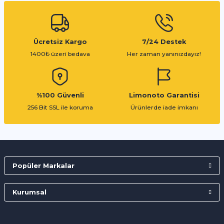
Gönder
Ücretsiz Kargo
7/24 Destek
1400₺ üzeri bedava
Her zaman yanınızdayız!
%100 Güvenli
Limonoto Garantisi
256 Bit SSL ile koruma
Ürünlerde iade imkanı
Popüler Markalar
Kurumsal