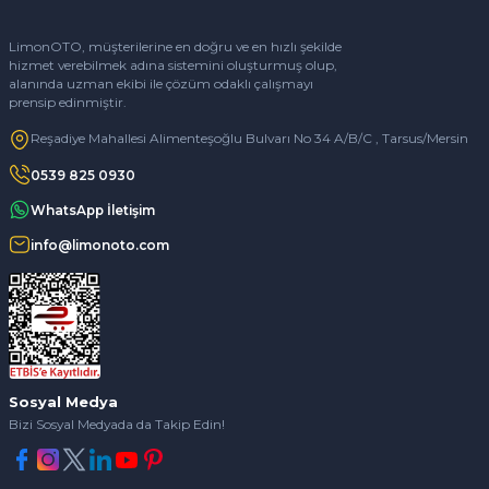
LimonOTO, müşterilerine en doğru ve en hızlı şekilde
hizmet verebilmek adına sistemini oluşturmuş olup,
alanında uzman ekibi ile çözüm odaklı çalışmayı
prensip edinmiştir.
Reşadiye Mahallesi Alimenteşoğlu Bulvarı No 34 A/B/C , Tarsus/Mersin
0539 825 0930
WhatsApp İletişim
info@limonoto.com
Sosyal Medya
Bizi Sosyal Medyada da Takip Edin!