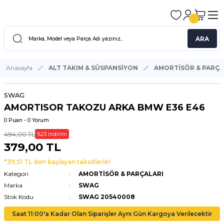
ARA
Anasayfa
ALT TAKIM & SÜSPANSİYON
AMORTİSÖR & PARÇA
SWAG
AMORTISOR TAKOZU ARKA BMW E36 E46
0 Puan - 0 Yorum
494,00 TL
%23 İndirim
379,00 TL
*39,51 TL den başlayan taksitlerle!
Kategori
AMORTİSÖR & PARÇALARI
Marka
SWAG
Stok Kodu
SWAG 20540008
Saat 11:00'a Kadar Olan Siparişler Aynı Gün Kargoya Verilecektir