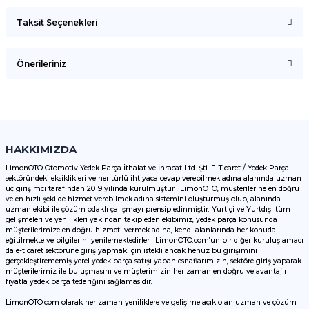
Taksit Seçenekleri
Bu ürüne ilk yorumu siz yapın!
Önerileriniz
Yorum Yaz
Bu ürünün fiyat bilgisi, resim, ürün açıklamalarında ve diğer
konularda yetersiz gördüğünüz noktaları öneri formunu
kullanarak tarafımıza iletebilirsiniz.
Görüş ve önerileriniz için teşekkür ederiz.
HAKKIMIZDA
LimonOTO Otomotiv Yedek Parça İthalat ve İhracat Ltd. Şti. E-Ticaret / Yedek Parça
sektöründeki eksiklikleri ve her türlü ihtiyaca cevap verebilmek adına alanında uzman
Ürün resmi kalitesiz, bozuk veya görüntülenemiyor.
üç girişimci tarafından 2019 yılında kurulmuştur. LimonOTO, müşterilerine en doğru
ve en hızlı şekilde hizmet verebilmek adına sistemini oluşturmuş olup, alanında
Ürün açıklamasında eksik bilgiler bulunuyor.
uzman ekibi ile çözüm odaklı çalışmayı prensip edinmiştir. Yurtiçi ve Yurtdışı tüm
Ürün bilgilerinde hatalar bulunuyor.
gelişmeleri ve yenilikleri yakından takip eden ekibimiz, yedek parça konusunda
müşterilerimize en doğru hizmeti vermek adına, kendi alanlarında her konuda
Ürün fiyatı diğer sitelerden daha pahalı.
eğitilmekte ve bilgilerini yenilemektedirler. LimonOTO.com’un bir diğer kuruluş amacı
da e-ticaret sektörüne giriş yapmak için istekli ancak henüz bu girişimini
Bu ürüne benzer farklı alternatifler olmalı.
gerçekleştirememiş yerel yedek parça satışı yapan esnaflarımızın, sektöre giriş yaparak
müşterilerimiz ile buluşmasını ve müşterimizin her zaman en doğru ve avantajlı
fiyatla yedek parça tedariğini sağlamasıdır.
LimonOTO.com olarak her zaman yeniliklere ve gelişime açık olan uzman ve çözüm