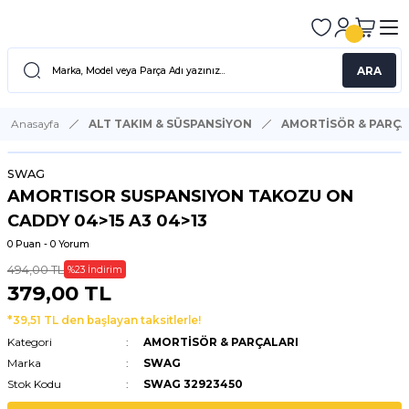
ARA
Anasayfa
ALT TAKIM & SÜSPANSİYON
AMORTİSÖR & PARÇA
SWAG
AMORTISOR SUSPANSIYON TAKOZU ON
CADDY 04>15 A3 04>13
0 Puan - 0 Yorum
494,00 TL
%23 İndirim
379,00 TL
*39,51 TL den başlayan taksitlerle!
Kategori
AMORTİSÖR & PARÇALARI
Marka
SWAG
Stok Kodu
SWAG 32923450