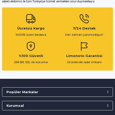
odaklı ekibimiz ile tüm Türkiye’ye hizmet vermekten onur duymaktayız.
Gönder
Ücretsiz Kargo
7/24 Destek
1400₺ üzeri bedava
Her zaman yanınızdayız!
%100 Güvenli
Limonoto Garantisi
256 Bit SSL ile koruma
Ürünlerde iade imkanı
Popüler Markalar
Kurumsal