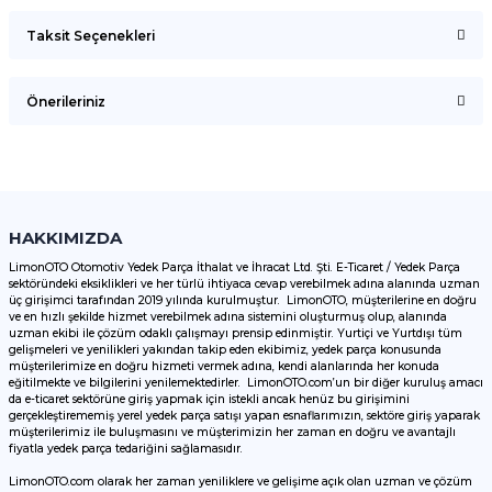
Taksit Seçenekleri
Bu ürüne ilk yorumu siz yapın!
Önerileriniz
Yorum Yaz
Bu ürünün fiyat bilgisi, resim, ürün açıklamalarında ve diğer
konularda yetersiz gördüğünüz noktaları öneri formunu
kullanarak tarafımıza iletebilirsiniz.
Görüş ve önerileriniz için teşekkür ederiz.
HAKKIMIZDA
LimonOTO Otomotiv Yedek Parça İthalat ve İhracat Ltd. Şti. E-Ticaret / Yedek Parça
sektöründeki eksiklikleri ve her türlü ihtiyaca cevap verebilmek adına alanında uzman
Ürün resmi kalitesiz, bozuk veya görüntülenemiyor.
üç girişimci tarafından 2019 yılında kurulmuştur. LimonOTO, müşterilerine en doğru
ve en hızlı şekilde hizmet verebilmek adına sistemini oluşturmuş olup, alanında
Ürün açıklamasında eksik bilgiler bulunuyor.
uzman ekibi ile çözüm odaklı çalışmayı prensip edinmiştir. Yurtiçi ve Yurtdışı tüm
Ürün bilgilerinde hatalar bulunuyor.
gelişmeleri ve yenilikleri yakından takip eden ekibimiz, yedek parça konusunda
müşterilerimize en doğru hizmeti vermek adına, kendi alanlarında her konuda
Ürün fiyatı diğer sitelerden daha pahalı.
eğitilmekte ve bilgilerini yenilemektedirler. LimonOTO.com’un bir diğer kuruluş amacı
da e-ticaret sektörüne giriş yapmak için istekli ancak henüz bu girişimini
Bu ürüne benzer farklı alternatifler olmalı.
gerçekleştirememiş yerel yedek parça satışı yapan esnaflarımızın, sektöre giriş yaparak
müşterilerimiz ile buluşmasını ve müşterimizin her zaman en doğru ve avantajlı
fiyatla yedek parça tedariğini sağlamasıdır.
LimonOTO.com olarak her zaman yeniliklere ve gelişime açık olan uzman ve çözüm