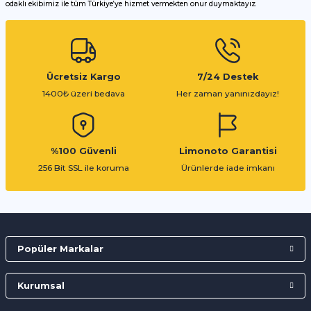
odaklı ekibimiz ile tüm Türkiye’ye hizmet vermekten onur duymaktayız.
Gönder
Ücretsiz Kargo
7/24 Destek
1400₺ üzeri bedava
Her zaman yanınızdayız!
%100 Güvenli
Limonoto Garantisi
256 Bit SSL ile koruma
Ürünlerde iade imkanı
Popüler Markalar
Kurumsal