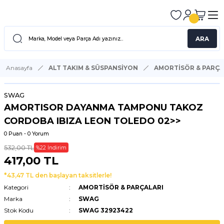
ARA
Anasayfa
ALT TAKIM & SÜSPANSİYON
AMORTİSÖR & PARÇA
SWAG
AMORTISOR DAYANMA TAMPONU TAKOZ
CORDOBA IBIZA LEON TOLEDO 02>>
0 Puan - 0 Yorum
532,00 TL
%22 İndirim
417,00 TL
*43,47 TL den başlayan taksitlerle!
Kategori
AMORTİSÖR & PARÇALARI
Marka
SWAG
Stok Kodu
SWAG 32923422