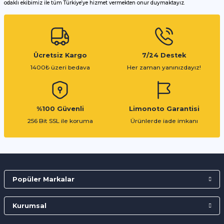
odaklı ekibimiz ile tüm Türkiye’ye hizmet vermekten onur duymaktayız.
Gönder
Ücretsiz Kargo
7/24 Destek
1400₺ üzeri bedava
Her zaman yanınızdayız!
%100 Güvenli
Limonoto Garantisi
256 Bit SSL ile koruma
Ürünlerde iade imkanı
Popüler Markalar
Kurumsal