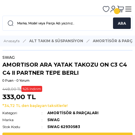
ARA
Anasayfa
ALT TAKIM & SÜSPANSİYON
AMORTİSÖR & PARÇA
SWAG
AMORTISOR ARA YATAK TAKOZU ON C3 C4
C4 II PARTNER TEPE BERLI
0 Puan - 0 Yorum
448,00 TL
%26 İndirim
333,00 TL
*34,72 TL den başlayan taksitlerle!
Kategori
AMORTİSÖR & PARÇALARI
Marka
SWAG
Stok Kodu
SWAG 62930583