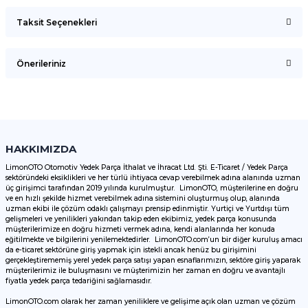
Taksit Seçenekleri
Bu ürüne ilk yorumu siz yapın!
Önerileriniz
Yorum Yaz
Bu ürünün fiyat bilgisi, resim, ürün açıklamalarında ve diğer
konularda yetersiz gördüğünüz noktaları öneri formunu
kullanarak tarafımıza iletebilirsiniz.
Görüş ve önerileriniz için teşekkür ederiz.
HAKKIMIZDA
LimonOTO Otomotiv Yedek Parça İthalat ve İhracat Ltd. Şti. E-Ticaret / Yedek Parça
sektöründeki eksiklikleri ve her türlü ihtiyaca cevap verebilmek adına alanında uzman
Ürün resmi kalitesiz, bozuk veya görüntülenemiyor.
üç girişimci tarafından 2019 yılında kurulmuştur. LimonOTO, müşterilerine en doğru
ve en hızlı şekilde hizmet verebilmek adına sistemini oluşturmuş olup, alanında
Ürün açıklamasında eksik bilgiler bulunuyor.
uzman ekibi ile çözüm odaklı çalışmayı prensip edinmiştir. Yurtiçi ve Yurtdışı tüm
Ürün bilgilerinde hatalar bulunuyor.
gelişmeleri ve yenilikleri yakından takip eden ekibimiz, yedek parça konusunda
müşterilerimize en doğru hizmeti vermek adına, kendi alanlarında her konuda
Ürün fiyatı diğer sitelerden daha pahalı.
eğitilmekte ve bilgilerini yenilemektedirler. LimonOTO.com’un bir diğer kuruluş amacı
da e-ticaret sektörüne giriş yapmak için istekli ancak henüz bu girişimini
Bu ürüne benzer farklı alternatifler olmalı.
gerçekleştirememiş yerel yedek parça satışı yapan esnaflarımızın, sektöre giriş yaparak
müşterilerimiz ile buluşmasını ve müşterimizin her zaman en doğru ve avantajlı
fiyatla yedek parça tedariğini sağlamasıdır.
LimonOTO.com olarak her zaman yeniliklere ve gelişime açık olan uzman ve çözüm