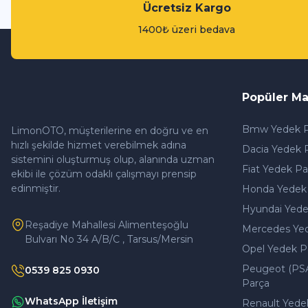
Ücretsiz Kargo
Motor yağı, aracın motorunun sağlıklı ve uzun ömürlü çalışmasını sağ
1400₺ üzeri bedava
2.350,00 TL
11-03-2026
WİNKEL
WİNKEL
Winkel 400 ml Yağsız Kontak Sprey
Winkel Partikül Temiz
Tükendi
SHELL
Popüler Ma
0 Yorum
0 Yorum
Shell Helix Ultra Professional AM-L 5W-30 5 Litre Motor Yağı / 2026 Ü
Bmw Yedek P
LimonOTO, müşterilerine en doğru ve en
450,00 TL
500,00 TL
0 Yorum
hızlı şekilde hizmet verebilmek adına
Dacia Yedek 
sistemini oluşturmuş olup, alanında uzman
Fiat Yedek Pa
ekibi ile çözüm odaklı çalışmayı prensip
2.510,00 TL
edinmiştir.
Honda Yedek
WİNKEL
WİNKE
Hyundai Yede
Winkel Hava Temizleyici Sprey Koku Yasemin 150ml
Winkel 
Reşadiye Mahallesi Alimenteşoğlu
Mercedes Ye
Bulvarı No 34 A/B/C , Tarsus/Mersin
0 Yorum
Opel Yedek P
Peugeot (PS
0539 825 0930
150,00 TL
150,0
Parça
WhatsApp İletişim
Renault Yede