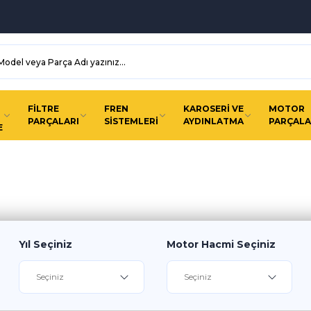
FİLTRE
FREN
KAROSERİ VE
MOTOR
PARÇALARI
SİSTEMLERİ
AYDINLATMA
PARÇALA
E
n olan tüm yedek parçalar en uygun 
Yıl Seçiniz
Motor Hacmi Seçiniz