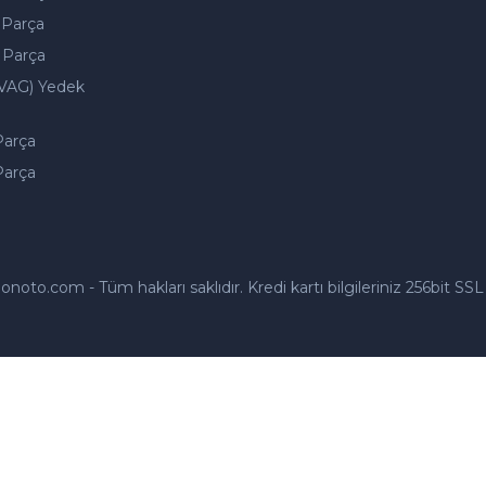
 Parça
 Parça
VAG) Yedek
Parça
Parça
to.com - Tüm hakları saklıdır. Kredi kartı bilgileriniz 256bit SSL 