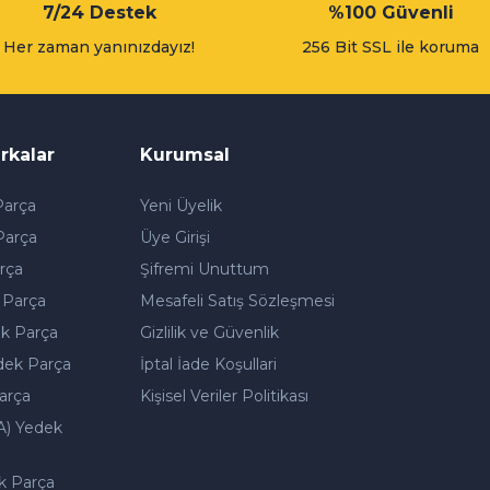
7/24 Destek
%100 Güvenli
layan en önemli bileşenlerden biridir. Motor içerisinde çalışan parçalar y
Her zaman yanınızdayız!
256 Bit SSL ile koruma
2.650,00 TL
WİNKEL
leme Sprey 400ML
Winkel Dizel Partikül Temzileyici 300ml
Tükendi
SHELL
rkalar
Kurumsal
0 Yorum
retim
Shell Helix Ultra Professional AG 5W-30 5 Litre Motor Yağı 
arça
Yeni Üyelik
350,00 TL
0 Yorum
Parça
Üye Girişi
rça
Şifremi Unuttum
2.065,00 TL
 Parça
Mesafeli Satış Sözleşmesi
L
WİNKEL
k Parça
Gizlilik ve Güvenlik
Hava Temizleyici Sprey Koku Mango 150ml
Winkel Hava Temizley
dek Parça
İptal İade Koşullari
0 Yorum
0 Yorum
arça
Kişisel Veriler Politikası
A) Yedek
0 TL
150,00 TL
k Parça