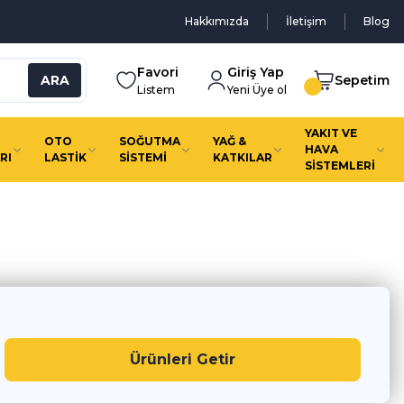
Hakkımızda
İletişim
Blog
Favori
Giriş Yap
ARA
Sepetim
Listem
Yeni Üye ol
YAKIT VE
OTO
SOĞUTMA
YAĞ &
HAVA
RI
LASTİK
SİSTEMİ
KATKILAR
SİSTEMLERİ
fiyatla kapına gelsin
Ürünleri Getir