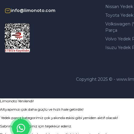
Nissan Yedek
info@limonoto.com
WİNKEL
Toyota Yedek
Winkel Hava Temizleyici Sprey Koku Vanilya 150ml
Volkswagen (
Parça
0 Yorum
Volvo Yedek 
Isuzu Yedek 
150,00 TL
Copyright 2025 © - www.limono
Limonoto Yenilendi!
Altyapımızı çok daha güçlü ve hızlı hale getirdik!
Yedek parça kategorimiz çok yakında eskisi gibi yeniden aktif olacak!
Sabrınız ve desteğiniz için teşekkür ederiz.