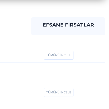
EFSANE FIRSATLAR
TÜMÜNÜ İNCELE
ALIŞVERİŞE BAŞLA
Clutch Transmission Oil 8100 (3640)
TÜMÜNÜ İNCELE
SHELL