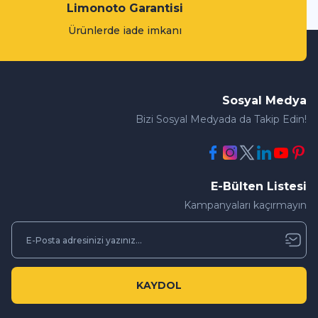
Limonoto Garantisi
üksek sıcaklık ve sürtünmeye maruz kalır. Motor yağı bu parçaların sürtünme
Ürünlerde iade imkanı
WİNKEL
Winkel Hava Temizleyici Sprey Koku Kavun 150ml
Sosyal Medya
0 Yorum
/ 2026 Üretim
Bizi Sosyal Medyada da Takip Edin!
150,00 TL
E-Bülten Listesi
Kampanyaları kaçırmayın
ici Sprey Koku Çam 150ml
KAYDOL
LİQUİ MOLY
Liqui Moly Dizel Sistem Ve Enjektör Temizleyic