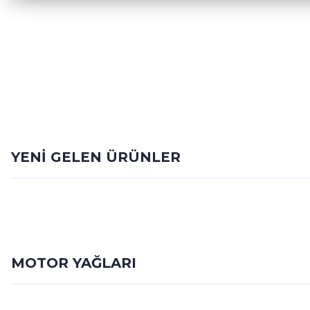
YENİ GELEN ÜRÜNLER
ALIŞVERİŞE BAŞLA
Yeni
LUK
LUK 602000500 - Debriyaj Seti Edc Catallı Komple Set Megane Fluenc
0 Yorum
MOTOR YAĞLARI
58.500,00 TL
SHELL